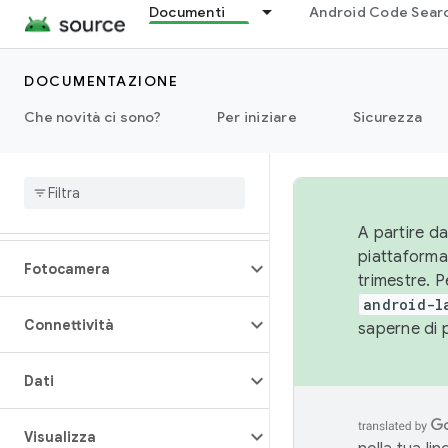
Documenti
Android Code Sear
DOCUMENTAZIONE
Panoramica
Che novità ci sono?
Per iniziare
Sicurezza
Architettura
Audio
A partire da
piattaforma
Fotocamera
trimestre. P
android-l
Connettività
saperne di 
Dati
Visualizza