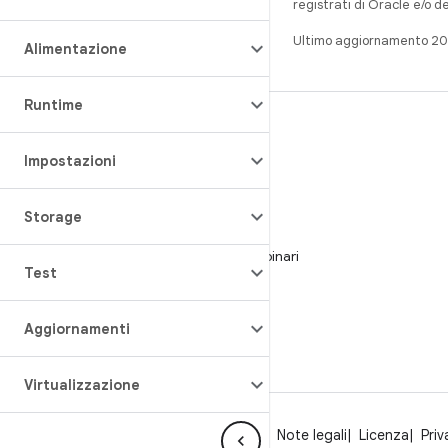
registrati di Oracle e/o d
Ultimo aggiornamento 2
Alimentazione
Runtime
CREA
Repository per Android
Impostazioni
Requisiti
Storage
Download
Visualizza l'anteprima dei programmi binari
Test
Immagini del produttore
File binari del driver
Aggiornamenti
Virtualizzazione
Informazioni su Android
Community
Note legali
Licenza
Priv