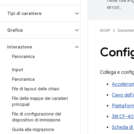
nella tua li
errori.
Tipi di carattere
Grafica
AOSP
Documen
Interazione
Config
Panoramica
Input
Collega e config
Panoramica
Accelerom
File di layout delle chiavi
Cavo dell'
File delle mappe dei caratteri
principali
Piattaform
File di configurazione del
3M CF-40E
dispositivo di immissione
Scheda di 
Guida alla migrazione