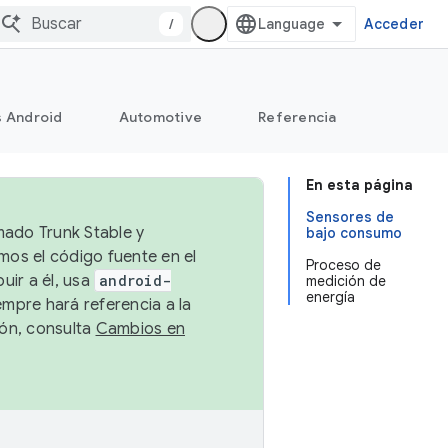
/
Acceder
s Android
Automotive
Referencia
En esta página
Sensores de
mado Trunk Stable y
bajo consumo
emos el código fuente en el
Proceso de
uir a él, usa
android-
medición de
energía
empre hará referencia a la
ión, consulta
Cambios en