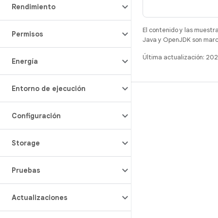
Rendimiento
El contenido y las muestr
Permisos
Java y OpenJDK son marca
Última actualización: 2
Energía
Entorno de ejecución
COMPILACIÓN
Repositorio de Android
Configuración
Requisitos
Storage
Descarga
Vista previa de los objetos binarios
Pruebas
Imágenes de fábrica
Objetos binarios del controlador
Actualizaciones