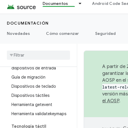
Documentos
Android Code Se
Descripción general
Entrada
DOCUMENTACIÓN
Descripción general
Novedades
Cómo comenzar
Seguridad
Archivos de diseño de claves
Archivos de mapas de
caracteres clave
Archivos de configuración de
A partir de
dispositivos de entrada
garantizar l
Guía de migración
AOSP en el 
Dispositivos de teclado
latest-rel
versión más
Dispositivos táctiles
el AOSP
.
Herramienta getevent
Herramienta validatekeymaps
Tecnología táctil