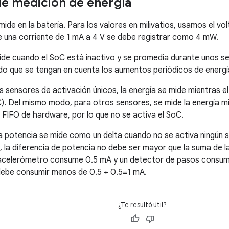
e medición de energía
ide en la batería. Para los valores en milivatios, usamos el volt
ue una corriente de 1 mA a 4 V se debe registrar como 4 mW.
ide cuando el SoC está inactivo y se promedia durante unos s
do que se tengan en cuenta los aumentos periódicos de energía
os sensores de activación únicos, la energía se mide mientras e
C). Del mismo modo, para otros sensores, se mide la energía m
 FIFO de hardware, por lo que no se activa el SoC.
 la potencia se mide como un delta cuando no se activa ningún 
, la diferencia de potencia no debe ser mayor que la suma de 
n acelerómetro consume 0.5 mA y un detector de pasos consum
ebe consumir menos de 0.5 + 0.5=1 mA.
¿Te resultó útil?