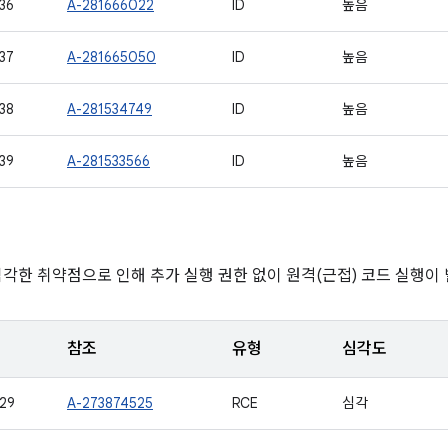
36
A-281666022
ID
높음
37
A-281665050
ID
높음
38
A-281534749
ID
높음
39
A-281533566
ID
높음
심각한 취약점으로 인해 추가 실행 권한 없이 원격(근접) 코드 실행이 
참조
유형
심각도
29
A-273874525
RCE
심각