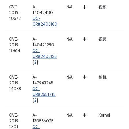
CVE-
A-
N/A
中
视频
2019-
140424187
10572
QC-
CR#2406180
CVE-
A-
N/A
中
视频
2019-
140423290
10614
QC-
CR#2406125
[
2
]
CVE-
A-
N/A
中
相机
2019-
142943245
14088
QC-
CR#2551715
[
2
]
CVE-
A-
N/A
中
Kernel
2019-
130566025
2301
QC-