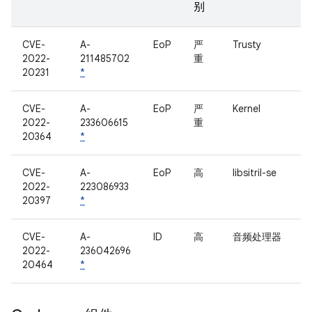
别
CVE-
A-
EoP
严
Trusty
2022-
211485702
重
20231
*
CVE-
A-
EoP
严
Kernel
2022-
233606615
重
20364
*
CVE-
A-
EoP
高
libsitril-se
2022-
223086933
20397
*
CVE-
A-
ID
高
音频处理器
2022-
236042696
20464
*