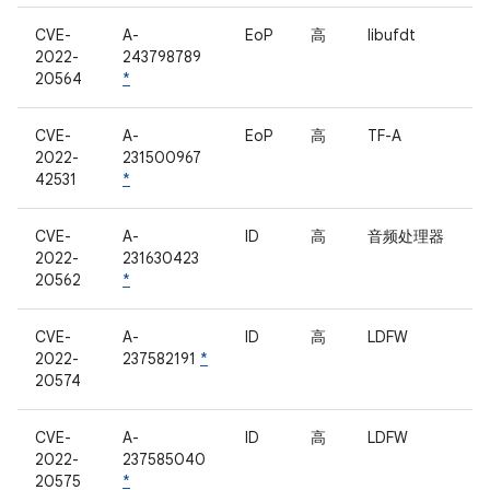
CVE-
A-
EoP
高
libufdt
2022-
243798789
20564
*
CVE-
A-
EoP
高
TF-A
2022-
231500967
42531
*
CVE-
A-
ID
高
音频处理器
2022-
231630423
20562
*
CVE-
A-
ID
高
LDFW
2022-
237582191
*
20574
CVE-
A-
ID
高
LDFW
2022-
237585040
20575
*