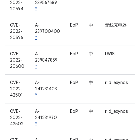
2022-
239567689
20594
*
CVE-
A-
EoP
中
无线充电器
2022-
239700400
20596
*
CVE-
A-
EoP
中
LWIS
2022-
239847859
20600
*
CVE-
A-
EoP
中
rild_exynos
2022-
241231403
42501
*
CVE-
A-
EoP
中
rild_exynos
2022-
241231970
42502
*