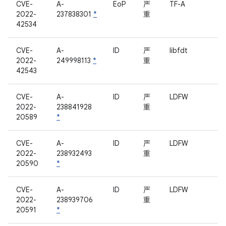
CVE-
A-
EoP
严
TF-A
2022-
237838301
*
重
42534
CVE-
A-
ID
严
libfdt
2022-
249998113
*
重
42543
CVE-
A-
ID
严
LDFW
2022-
238841928
重
20589
*
CVE-
A-
ID
严
LDFW
2022-
238932493
重
20590
*
CVE-
A-
ID
严
LDFW
2022-
238939706
重
20591
*