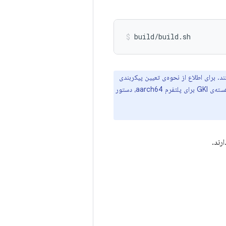
build/build.sh
. برای اطلاع از نحوه‌ی تعیین پیکربندی
مراجعه کنید. به عنوان مثال، برای ساخت هسته‌ی GKI برای پلتفرم aarch64، دستور
رند.