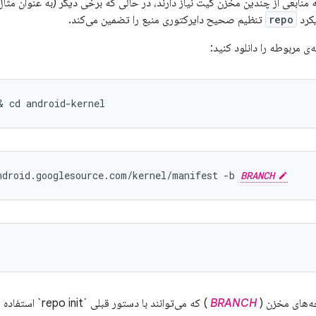
‌های Pixel 3) به منابعی از چندین مخزن گیت نیاز دارند، در حالی که برخی دیگر (به عنوان
یکرد
repo
تنظیم صحیح دایرکتوری منبع را تضمین می‌کند.
‌ی مربوطه را دانلود کنید:
& cd android-kernel
ndroid.googlesource.com/kernel/manifest -b 
BRANCH
ه‌های مخزن (
BRANCH
) که می‌توانند با دستور قبلی `repo init` استفاده شوند، به