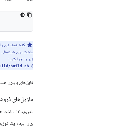
نکته:
هسته‌های رای
ساخت برای هسته‌های ر
زیر را اجرا کنید:
$ BUILD_CONFIG=common/build.config.gki.aarch64 build/build.sh
فایل‌های باینری هس
ماژول‌های فروشن
اندروید ۱۳ ساخت هسته‌ها با
برای ایجاد یک توزیع