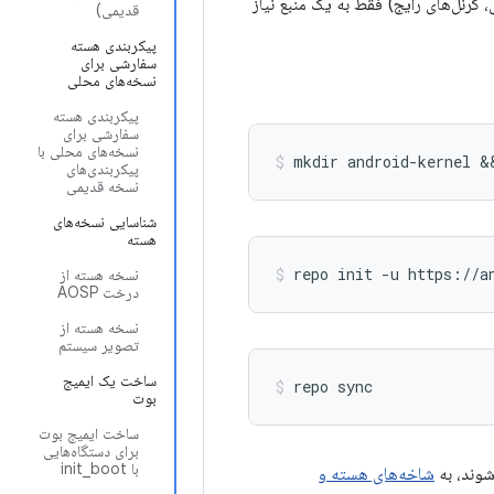
 مثال، کرنل‌های رایج) فقط به یک منبع نیاز
قدیمی)
پیکربندی هسته
سفارشی برای
نسخه‌های محلی
پیکربندی هسته
سفارشی برای
نسخه‌های محلی با
mkdir android-kernel &
پیکربندی‌های
نسخه قدیمی
شناسایی نسخه‌های
هسته
repo init -u https://a
نسخه هسته از
درخت AOSP
نسخه هسته از
تصویر سیستم
ساخت یک ایمیج
repo sync
بوت
ساخت ایمیج بوت
برای دستگاه‌هایی
با init_boot
شاخه‌های هسته و