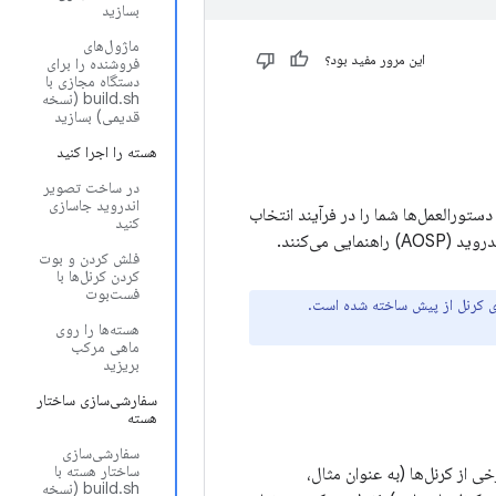
بسازید
ماژول‌های
این مرور مفید بود؟
فروشنده را برای
دستگاه مجازی با
build.sh (نسخه
قدیمی) بسازید
هسته را اجرا کنید
در ساخت تصویر
اندروید جاسازی
ستورالعمل‌ها شما را در فرآیند انتخاب
کنید
می‌کنند.
فلش کردن و بوت
کردن کرنل‌ها با
فست‌بوت
ی کرنل از پیش ساخته شده است.
هسته‌ها را روی
ماهی مرکب
بریزید
سفارشی‌سازی ساختار
هسته
سفارشی‌سازی
ساختار هسته با
ی از کرنل‌ها (به عنوان مثال،
build.sh (نسخه