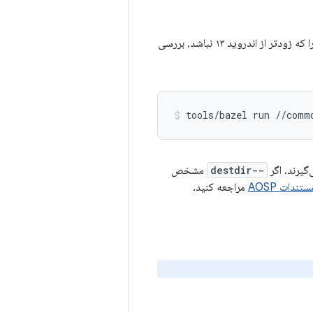
برای ایجاد توزیعی برای هسته GKI برای معماری aarch64، شاخه Android Common Kernel را که زودتر از اندروید ۱۳ نباشد، بررسی
tools/bazel run //comm
گیرند. اگر
--destdir
مشخص
ستندات AOSP
مراجعه کنید.