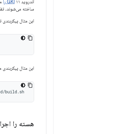
اندروید ۱۱
GKI را
مع
ساخته می‌شوند، تفک
این مثال پیکربندی 
این مثال پیکربندی ماژول (Cuttlefish و Emulator)
ld/build.sh
هسته را اجرا 