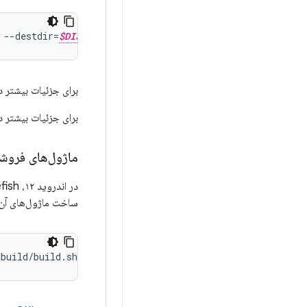
 --destdir=
$DIST_DIR
برای جزئیات بیشتر در م
برای جزئیات بیشتر در مورد پشتیبانی 
ماژول‌های فروشنده
در اندروید ۱۲، Cuttlefish و Goldfish همگرا هستند، بنابراین از یک هسته مشترک به نام
ساخت ماژول‌های آن 
build/build.sh