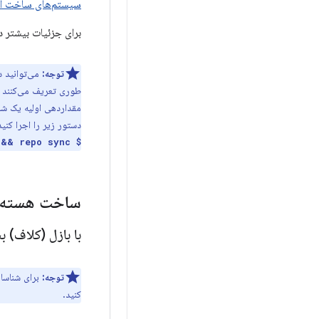
سیستم‌های ساخت آن
برای جزئیات بیشتر د
توجه:
می‌توانید 
طوری تعریف می‌کنند ک
مقداردهی اولیه یک شا
دستور زیر را اجرا کنید
$ repo init -b common-android-mainline && repo sync
ساخت هسته
با بازل (کلاف) ب
توجه:
برای شناسایی زمان استفاده از eaf
کنید.