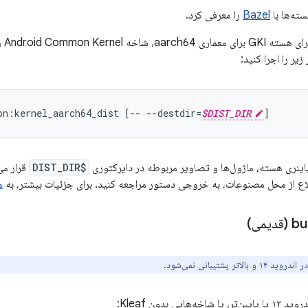
Bazel
را معرفی کرد.
ر را اجرا کنید:
on:kernel_aarch64_dist [-- --destdir=
$DIST_DIR
باینری هسته، ماژول‌ها و تصاویر مربوطه در دایرکتوری
$DIST_DIR
قرار می‌
لاع از محل مصنوعات، به خروجی دستور مراجعه کنید. برای جزئیات بیشتر، به
م
هایی بدون Kleaf: