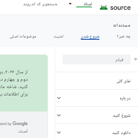
اسناد
جستجوی کد اندروید
مستندات
چه خبر؟
شروع شدن
امنیت
موضوعات اصلی
از 
دوم و چهارم در AOSP منتشر خواهیم کرد. برای ساخت و مشارکت در 
نمای کلی
کنید. شاخه ما
برای اطلاعات ب
در باره
شروع کنید
است.
دانلود کنید