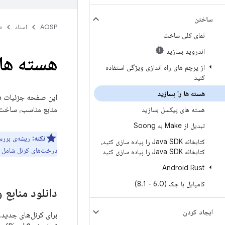
ساختن
AOSP
اسناد
ش
نمای کلی ساخت
اندروید بسازید
هسته ها 
از پرچم های راه اندازی ویژگی استفاده
کنید
هسته ها را بسازید
این صفحه جزئیات ف
منابع مناسب، ساخت هسته
هسته های پیکسل بسازید
تبدیل از Make به Soong
نکته:
ریشه‌ی برر
کتابخانه Java SDK را پیاده سازی کنید،
درخت‌های کرنل شامل سو
کتابخانه Java SDK را پیاده سازی کنید
Android Rust
کامپایل با جک (6
0 - 8
.
1)
.
دانلود منابع 
ايجاد كردن
برای کرنل‌های جدید،