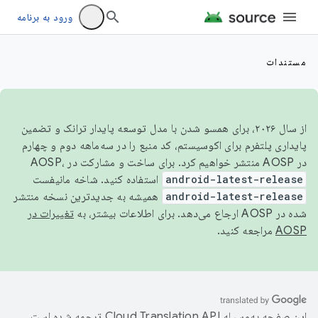
ورود به برنامه
مستندات
از سال ۲۰۲۶، برای همسو شدن با مدل توسعه پایدار ترانک و تضمین
پایداری پلتفرم برای اکوسیستم، کد منبع را در سه‌ماهه دوم و چهارم
در AOSP منتشر خواهیم کرد. برای ساخت و مشارکت در AOSP،
android-latest-release
استفاده کنید. شاخه مانیفست
android-latest-release
همیشه به جدیدترین نسخه منتشر
شده در AOSP ارجاع می‌دهد. برای اطلاعات بیشتر، به
تغییرات در
AOSP
مراجعه کنید.
این صفحه به‌وسیله
ترجمه شده است.