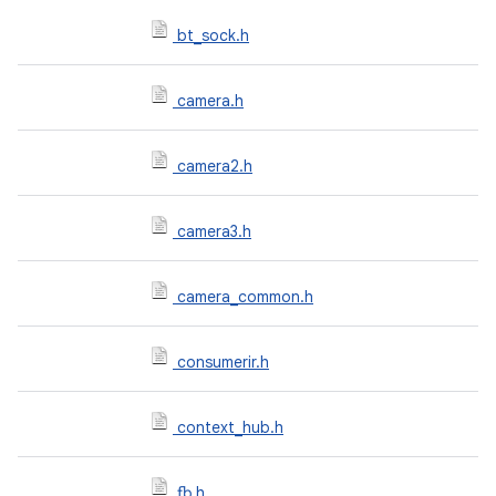
bt_sock.h
camera.h
camera2.h
camera3.h
camera_common.h
consumerir.h
context_hub.h
fb.h