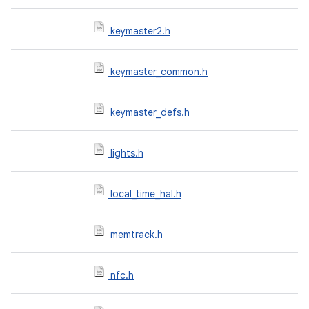
keymaster2.h
keymaster_common.h
keymaster_defs.h
lights.h
local_time_hal.h
memtrack.h
nfc.h