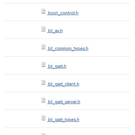
boot_control.h
bt_av.h
bt_common_types.h
bt_gatt.h
bt_gatt_client.h
bt_gatt_server.h
bt_gatt_types.h