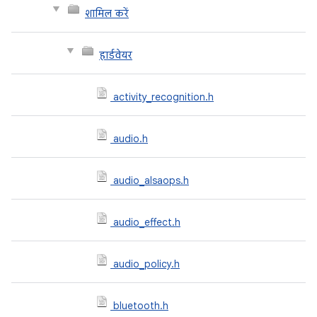
शामिल करें
हार्डवेयर
activity_recognition.h
audio.h
audio_alsaops.h
audio_effect.h
audio_policy.h
bluetooth.h