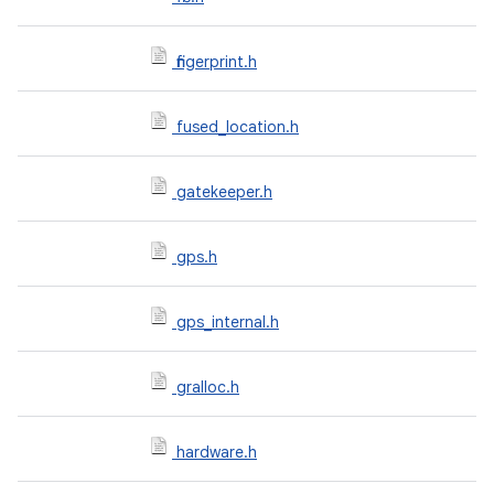
fingerprint.h
fused_location.h
gatekeeper.h
gps.h
gps_internal.h
gralloc.h
hardware.h