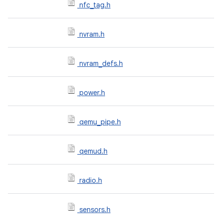
nfc_tag.h
nvram.h
nvram_defs.h
power.h
qemu_pipe.h
qemud.h
radio.h
sensors.h