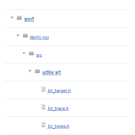
बाहरी
libnfc-nci
src
शामिल करें
bt_target.h
bt_trace.h
bt_types.h