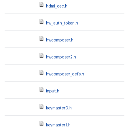
hdmi_cec.h
hw_auth_token.h
hwcomposer.h
hwcomposer2.h
hwcomposer_defs.h
input.h
keymaster0.h
keymaster1.h