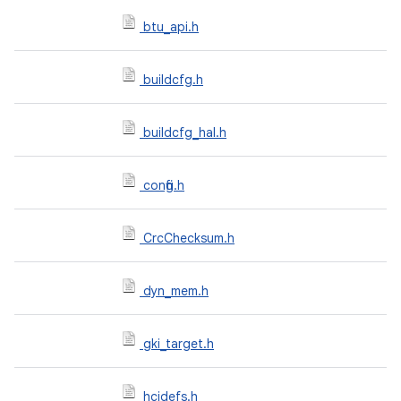
btu_api.h
buildcfg.h
buildcfg_hal.h
config.h
CrcChecksum.h
dyn_mem.h
gki_target.h
hcidefs.h