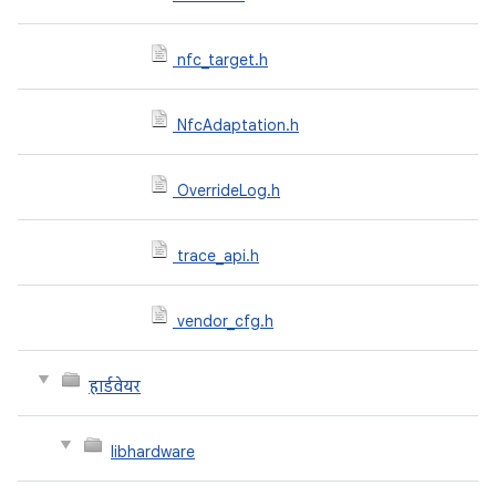
nfc_target.h
NfcAdaptation.h
OverrideLog.h
trace_api.h
vendor_cfg.h
हार्डवेयर
libhardware