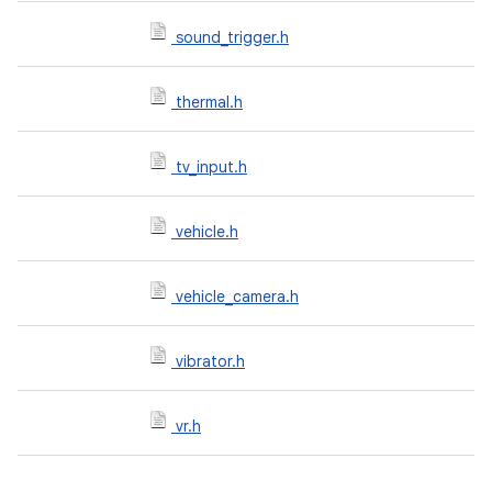
sound_trigger.h
thermal.h
tv_input.h
vehicle.h
vehicle_camera.h
vibrator.h
vr.h