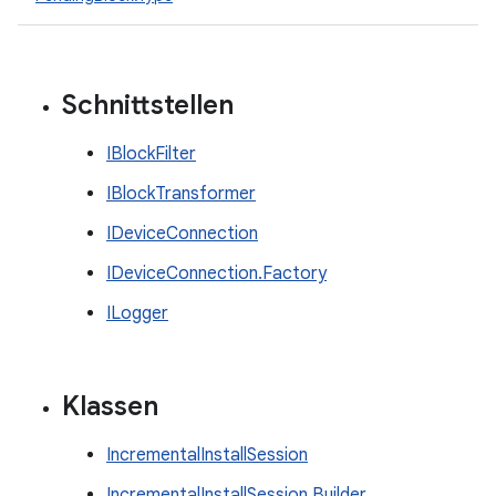
Schnittstellen
IBlockFilter
IBlockTransformer
IDeviceConnection
IDeviceConnection.Factory
ILogger
Klassen
IncrementalInstallSession
IncrementalInstallSession.Builder