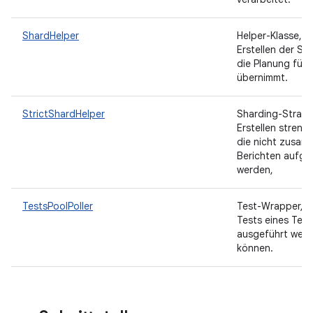
ShardHelper
Helper-Klasse, d
Erstellen der Sh
die Planung für 
übernimmt.
StrictShardHelper
Sharding-Strate
Erstellen streng
die nicht zusam
Berichten aufge
werden,
TestsPoolPoller
Test-Wrapper, mi
Tests eines Tes
ausgeführt wer
können.