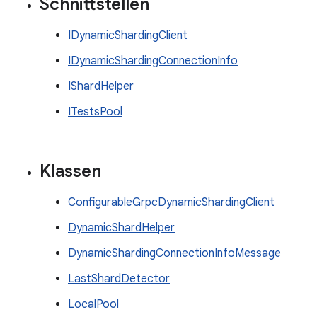
Schnittstellen
IDynamicShardingClient
IDynamicShardingConnectionInfo
IShardHelper
ITestsPool
Klassen
ConfigurableGrpcDynamicShardingClient
DynamicShardHelper
DynamicShardingConnectionInfoMessage
LastShardDetector
LocalPool