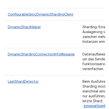
ConfigurableGrpcDynamicShardingClient
DynamicShardHelper
Sharding-Strateg
Auslagerung vo
zwischen mehrer
Instanzen ermög
DynamicShardingConnectionInfoMessage
Datenaufbewahr
um das Senden 
Funktionsserver
vereinfachen.
LastShardDetector
Beim Ausführen 
Sharding möchte
manchmal einige
nur ausführen, 
letzte Shard
invocationEn