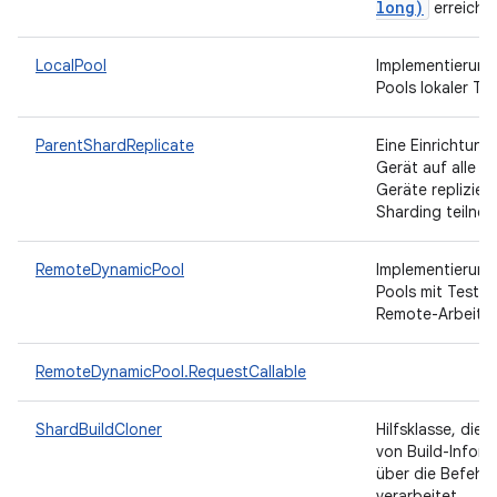
long)
erreicht
LocalPool
Implementierung
Pools lokaler Te
ParentShardReplicate
Eine Einrichtung 
Gerät auf alle a
Geräte replizier
Sharding teilne
RemoteDynamicPool
Implementierung
Pools mit Tests, 
Remote-Arbeit 
RemoteDynamicPool.RequestCallable
ShardBuildCloner
Hilfsklasse, die 
von Build-Infor
über die Befehls
verarbeitet.