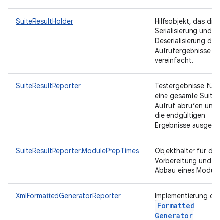
SuiteResultHolder
Hilfsobjekt, das die
Serialisierung und
Deserialisierung der
Aufrufergebnisse
vereinfacht.
SuiteResultReporter
Testergebnisse für
eine gesamte Suite-
Aufruf abrufen und
die endgültigen
Ergebnisse ausgeb
SuiteResultReporter.ModulePrepTimes
Objekthalter für die
Vorbereitung und d
Abbau eines Moduls
XmlFormattedGeneratorReporter
Implementierung de
Formatted
Generator