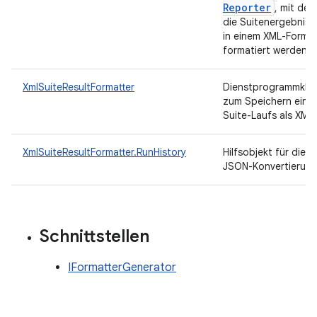
Reporter
, mit dem
die Suitenergebniss
in einem XML-Forma
formatiert werden.
XmlSuiteResultFormatter
Dienstprogrammkla
zum Speichern eine
Suite-Laufs als XML
XmlSuiteResultFormatter.RunHistory
Hilfsobjekt für die
JSON-Konvertierun
Schnittstellen
IFormatterGenerator