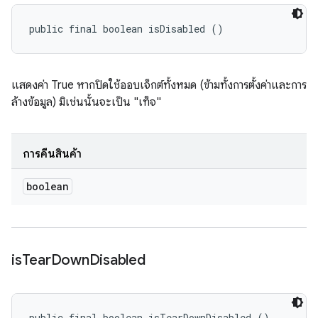
public final boolean isDisabled ()
แสดงค่า True หากปิดใช้ออบเจ็กต์ทั้งหมด (ข้ามทั้งการตั้งค่าและการ
ล้างข้อมูล) มิเช่นนั้นจะเป็น "เท็จ"
การคืนสินค้า
boolean
is
Tear
Down
Disabled
public final boolean isTearDownDisabled ()