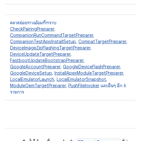
คลาสย่อยทางอ้อมที่ทราบ
CheckPairingPreparer
,
CompanionRunCommandTargetPreparer
,
CompanionTestAppInstallSetup
,
CompatTargetPreparer
,
DeviceImageZipFlashingTargetPreparer
,
DeviceUpdateTargetPreparer
,
FastbootUpdateBootstrapPreparer
,
GoogleAccountPreparer
,
GoogleDeviceFlashPreparer
,
GoogleDeviceSetup
,
InstallApexModuleTargetPreparer
,
LocalEmulatorLaunch
,
LocalEmulatorSnapshot
,
ModuleOemTargetPreparer
,
PushFileInvoker
และอื่นๆ อีก 6
รายการ