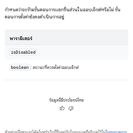
กำหนดว่าจะข้ามขั้นตอนการแยกชิ้นส่วนในออบเจ็กต์หรือไม่ ขั้น
ตอนการตั้งค่ายังคงดำเนินการอยู่
พารามิเตอร์
is
Disabled
boolean
: สถานะที่ควรตั้งค่าออบเจ็กต์
ข้อมูลนี้มีประโยชน์ไหม
ตัวอย่างเนื้อหาและโค้ดในหน้าเว็บนี้ขึ้นอยู่กับใบอนุญาตที่อธิบายไว้ใน
ใบอนุญาตการ