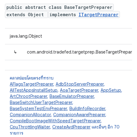
public abstract class BaseTargetPreparer
extends Object
implements
ITargetPreparer
java.lang.Object
↳
com.android.tradefed.targetprep.BaseTargetPreparer
คลาสย่อยโดยตรงที่ทราบ
AFlagsTargetPreparer
,
AdbStopServerPreparer
,
AllTestAppsInstallSetup
,
AoaTargetPreparer
,
AppSetup
,
ArtChrootPreparer
,
BaseEmulatorPreparer
,
BaseSwitchUserTargetPreparer
,
BaseSystemTestEnvPreparer
,
BuildInfoRecorder
,
CompanionAllocator
,
CompanionAwarePreparer
,
CompileBootImageWithSpeedTargetPreparer
,
CpuThrottlingWaiter
,
CreateAvdPreparer
และอื่นๆ อีก 70
รายการ