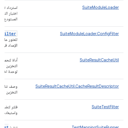
SuiteModuleLoader
استرداد تعر
اختبار التوا
المستودع
e
Filter
SuiteModuleLoader.ConfigFilter
للعثور على 
الإعداد في د
SuiteResultCacheUtil
أداة لتحميل 
التخزين المؤ
لوحدة اختبا
SuiteResultCacheUtil.CacheResultDescriptor
وصف نتائج ذ
التخزين الم
SuiteTestFilter
فلتر لتضمين 
واستبعادها
Test
TestMappingSuiteRunner
تنفيذ