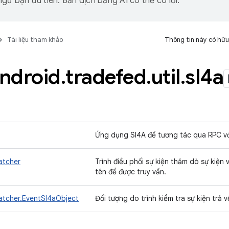
gữ bạn ưu tiên. Bản dịch bằng AI có thể có lỗi.
Tài liệu tham khảo
Thông tin này có hữu
ndroid
.
tradefed
.
util
.
sl4a
Ứng dụng Sl4A để tương tác qua RPC vớ
atcher
Trình điều phối sự kiện thăm dò sự kiện
tên để được truy vấn.
atcher.EventSl4aObject
Đối tượng do trình kiểm tra sự kiện trả 