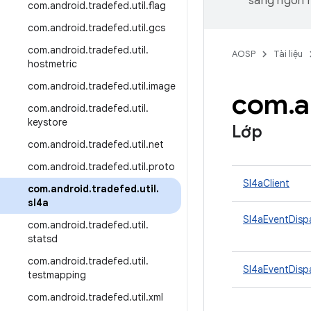
sang ngôn n
com
.
android
.
tradefed
.
util
.
flag
com
.
android
.
tradefed
.
util
.
gcs
com
.
android
.
tradefed
.
util
.
AOSP
Tài liệu
hostmetric
com
.
android
.
tradefed
.
util
.
image
com
.
a
com
.
android
.
tradefed
.
util
.
keystore
Lớp
com
.
android
.
tradefed
.
util
.
net
com
.
android
.
tradefed
.
util
.
proto
Sl4aClient
com
.
android
.
tradefed
.
util
.
sl4a
Sl4aEventDisp
com
.
android
.
tradefed
.
util
.
statsd
com
.
android
.
tradefed
.
util
.
Sl4aEventDisp
testmapping
com
.
android
.
tradefed
.
util
.
xml