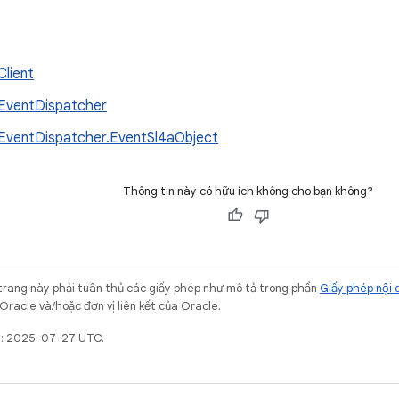
Client
EventDispatcher
EventDispatcher.EventSl4aObject
Thông tin này có hữu ích không cho bạn không?
trang này phải tuân thủ các giấy phép như mô tả trong phần
Giấy phép nội 
Oracle và/hoặc đơn vị liên kết của Oracle.
ất: 2025-07-27 UTC.