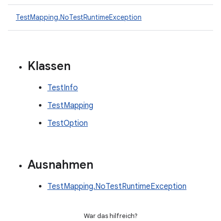
TestMapping.NoTestRuntimeException
Klassen
TestInfo
TestMapping
TestOption
Ausnahmen
TestMapping.NoTestRuntimeException
War das hilfreich?