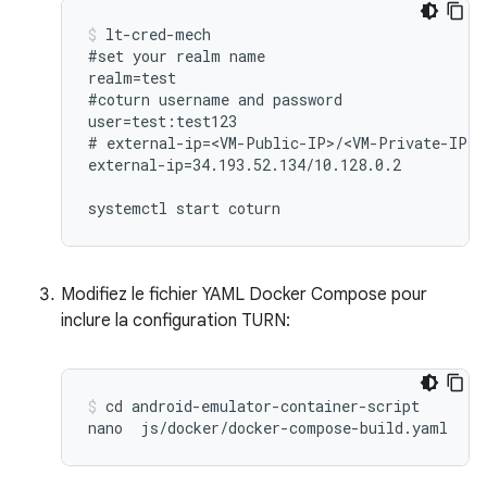
lt-cred-mech

#set your realm name

realm=test

#coturn username and password

user=test:test123

# external-ip=<VM-Public-IP>/<VM-Private-IP>

external-ip=34.193.52.134/10.128.0.2

Modifiez le fichier YAML Docker Compose pour
inclure la configuration TURN:
cd android-emulator-container-script
