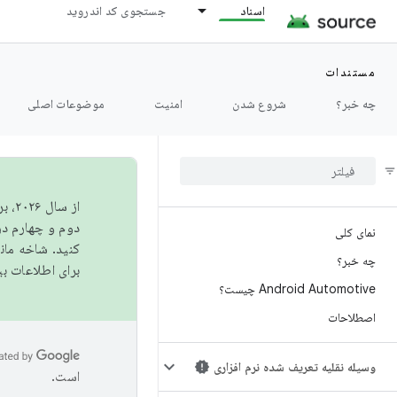
اسناد
جستجوی کد اندروید
مستندات
چه خبر؟
شروع شدن
امنیت
موضوعات اصلی
از 
دوم و چهارم در AOSP منتشر خواهیم کرد. برای ساخت و مشارکت در 
نمای کلی
کنید. شاخه ما
چه خبر؟
برای اطلاعات ب
Android Automotive چیست؟
اصطلاحات
وسیله نقلیه تعریف شده نرم افزاری
است.