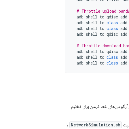
# Throttle upload band
adb
shell
tc
qdisc
add
adb
shell
tc
class
add
adb
shell
tc
class
add
adb
shell
tc
qdisc
add
# Throttle download ba
adb
shell
tc
qdisc
add
adb
shell
tc
class
add
adb
shell
tc
class
add
 آرگومان‌های خط فرمان برای تنظیم
یپت
NetworkSimulation.sh
را