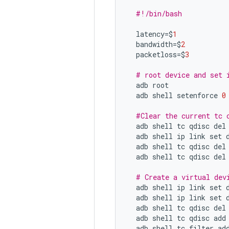
#!/bin/bash
latency
=$
1
bandwidth
=$
2
packetloss
=$
3
# root device and set 
adb
root
adb
shell
setenforce
0
#Clear the current tc 
adb
shell
tc
qdisc
del
adb
shell
ip
link
set
adb
shell
tc
qdisc
del
adb
shell
tc
qdisc
del
# Create a virtual dev
adb
shell
ip
link
set
adb
shell
ip
link
set
adb
shell
tc
qdisc
del
adb
shell
tc
qdisc
add
adb
shell
tc
filter
ad