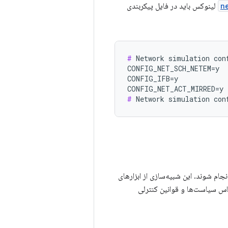
n
لینوکس باید در فایل پیکربندی
#
 Network simulation conf
CONFIG_NET_SCH_NETEM=y

CONFIG_IFB=y

#
یه‌سازی‌های شبکه یا شبیه‌سازی‌های کنترل سرعت باید روی دستگاه تحت آزمایش (DUT) انجام شوند. این شبیه‌سازی از ابزارهای
ک شبکه روی کنترل‌کننده رابط شبکه (NIC) بر اساس سیاست‌ها و قوانین کنترلی