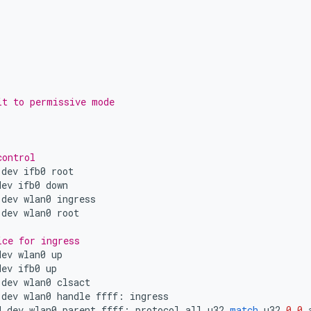
it to permissive mode
control
dev
ifb0
root
dev
ifb0
down
dev
wlan0
ingress
dev
wlan0
root
ice for ingress
dev
wlan0
up
dev
ifb0
up
dev
wlan0
clsact
dev
wlan0
handle
ffff
:
ingress
d
dev
wlan0
parent
ffff
:
protocol
all
u32
match
u32
0
0