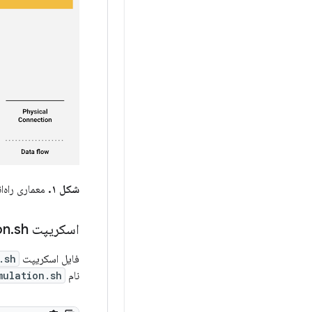
شکل ۱.
معماری راه‌ان
اسکریپت Network
sh
.
on
فایل اسکریپت
.sh
نام
mulation.sh