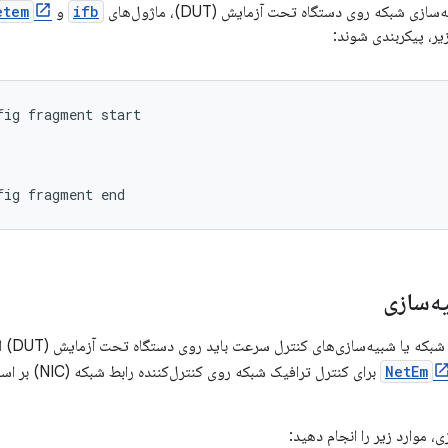
ی شبکه روی دستگاه تحت آزمایش (DUT)، ماژول‌های
ifb
و
etem
ر، پیکربندی شوند:
ig fragment start

یه‌سازی
تمام شب
NetEm
برای کنترل ترافی
، موارد زیر را انجام دهید: