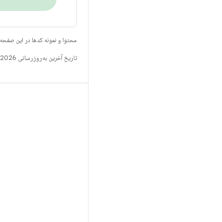
محتوا و نمونه کدها در این صفحه
تاریخ آخرین به‌روزرسانی 2026-07-07 به‌وقت ساعت هماهنگ جهانی.
ساخت
مخزن Android
الزامات
بارگیری
پیش‌نمایش کدهای دودویی
تصاویر تنظیمات کارخانه
کدهای دودویی درایور