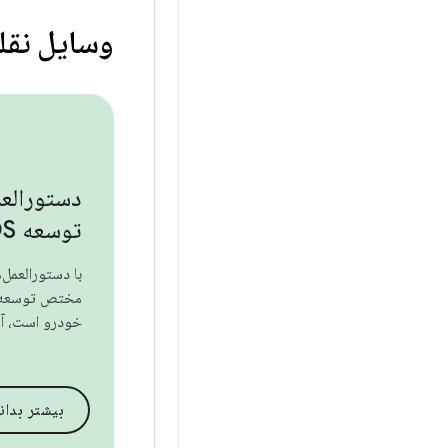
وسایل نقل
دستورالعم
توسعه SDV AAOS
با دستورالعمل‌
خودرو است، آش
بیشتر بدان