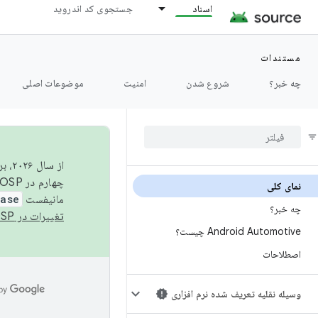
اسناد
جستجوی کد اندروید
مستندات
چه خبر؟
شروع شدن
امنیت
موضوعات اصلی
از 
چهارم در AOSP منتشر خواهیم کرد. برای ساخت و مشارکت در AOSP،
نمای کلی
مانیفست
ease
چه خبر؟
تغییرات در AOSP
Android Automotive چیست؟
اصطلاحات
وسیله نقلیه تعریف شده نرم افزاری