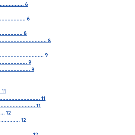
.............. 6
............... 6
............. 8
......................... 8
....................... 9
................ 9
.................. 9
. 11
.................... 11
...................... 11
.... 12
.............. 12
................ 12