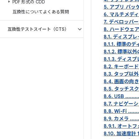
PDF 形式の CDD
5. アプリ パッケージの互換性 
互換性についてよくある質問
6. マルチメディ
7. デベロッパー
互換性テストスイート（CTS）
8. ハードウェアの互換性 ....
8.1. ディスプレイ ........
8.1.1. 標準のディスプレイ構
8.1.2. 標準以外のディスプ
8.1.3. ディス
8.2. キーボード .........
8.3. タップ以外のナビゲーショ
8.4. 画面の向き
8.5. タッチス
8.6. USB ............
8.7. ナビゲーション キー ...
8.8. Wi-Fi ..........
8.9. カメラ ............
8.9.1. オートフォーカス非対
8.10. 加速度計 