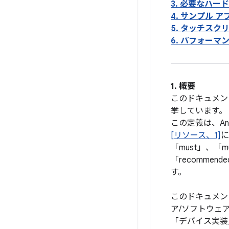
3. 必要なハー
4. サンプル アプリケーション .
5. タッチスクリーン .......
6. パフォーマン
1. 概要
このドキュメント
挙しています。
この定義は、An
[リソース、1]
に
「must」、「mus
「recommend
す。
このドキュメント
ア/ソフトウェ
「デバイス実装