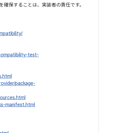
換性を確保することは、実装者の責任です。
patibility/
compatibility-test-
s.html
rovider/package-
sources.html
ks-manifest.html