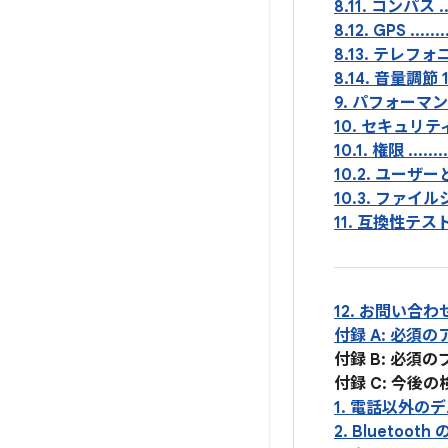
8.11. コンパス .........
8.12. GPS ...........
8.13. テレフォ
8.14. 音量調節 
9. パフォーマン
10. セキュリティ モデルの互換
10.1. 権限 ............
10.2. ユーザーとプロセスの分
10.3. ファイ
11. 互換性テストスイート ...
12. お問い合わせ .........
付録 A: 必須のアプリケーシ
付録 B: 必須のブロードキャス
付録 C: 今後の検討事項.....
1. 電話以外のデバイス .....
2. Bluetooth の互換性 .