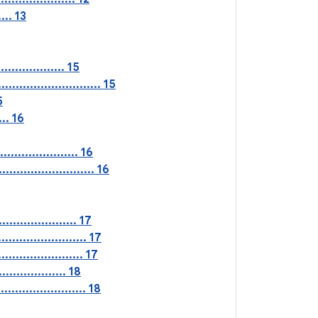
... 13
................ 15
........................... 15
5
... 16
..................... 16
...................... 16
...................... 17
...................... 17
........................ 17
................... 18
................... 18