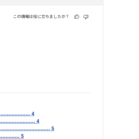
この情報は役に立ちましたか？
................... 4
...................... 4
.............................. 5
........... 5