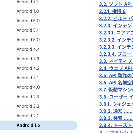
Android 7
.
1
3.2. ソフト API の互換性 .
Android 7
.
0
3.2.1. 権限 6
3.2.2. ビルド パラメータ ..
Android 6
.
0
3.2.3. インテ
Android 5
.
1
3.2.3.1. コアアプリのインテ
Android 5
.
0
3.2.3.2. インテントのオー
3.2.3.3. イ
Android 4
.
4
3.2.3.4. ブロードキャスト
Android 4
.
3
3.3. ネイティブ API の互換
Android 4
.
2
3.4. ウェブ API の互換性 .
3.5. API 動作
Android 4
.
1
3.6. API 名前空
Android 4
.
0
3.7. 仮想マシンの互換性 ...
Android 2
.
3
3.8. ユーザー インターフェ
3.8.1. ウィジェット ......
Android 2
.
2
3.8.2. 通知 ...........
Android 2
.
1
3.8.3. 検索 ...........
Android 1
.
6
3.8.4. トースト 
4. リファレンス ソフトウェア