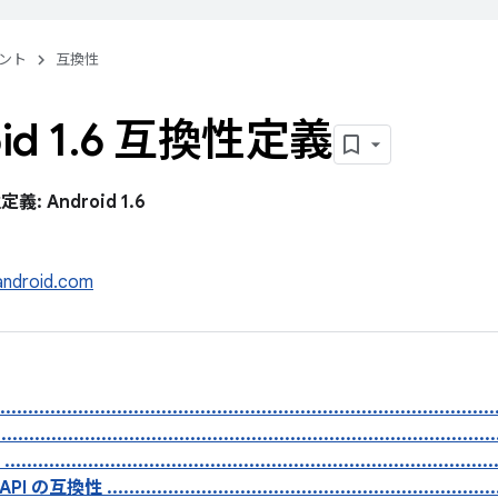
ント
互換性
id 1
.
6 互換性定義
義: Android 1.6
android.com
...................................................................................
...................................................................................
.................................................................................
性 ........................................................................