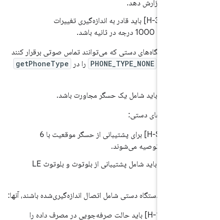
زارش دهد.
7.
.4/H-3-2] باید قادر به اندازه‌گیری تغییرات
ی تا 1000 درجه در ثانیه باشد.
ی‌های دستگاه‌های دستی که می‌توانند تماس صوتی برقرار کنند
ری غیر از
PHONE_TYPE_NONE
را در
getPhoneType
:
7.
.8/H] باید شامل یک حسگر مجاورت باشد.
ی دستگاه‌های دستی:
7.
.11/H-SR] برای پشتیبانی از حسگر موقعیت با 6
ه آزادی توصیه می‌شوند.
7.
.3/H] باید شامل پشتیبانی از بلوتوث و بلوتوث LE
د.
سازی‌های دستگاه دستی شامل اتصال اندازه‌گیری‌شده باشند، آنها:
7.
.7/H-1-1] باید حالت صرفه‌جویی در مصرف داده را