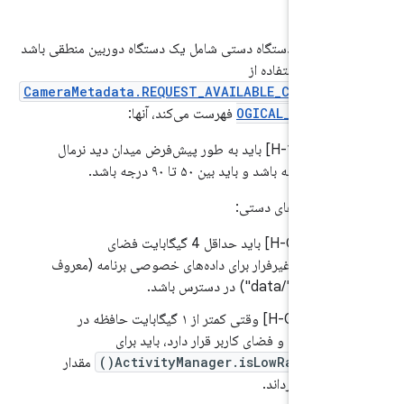
ل کنید.
‌سازی‌های دستگاه دستی شامل یک دستگاه دوربین منطقی باشد
ا را با استفاده از
CameraMetadata.REQUEST_AVAILABLE_CAPABIL
OGICAL_MULTI_
فهرست می‌کند، آنها:
7.
.4/H-1-1] باید به طور پیش‌فرض میدان دید نرمال
ی دستگاه‌های دستی:
7.
.1/H-0-1] باید حداقل 4 گیگابایت فضای
ره‌سازی غیرفرار برای داده‌های خصوصی برنامه (معروف
تیشن "/data") در دسترس باشد.
7.
.1/H-0-2]‎ وقتی کمتر از ۱ گیگابایت حافظه در
یار هسته و فضای کاربر قرار دارد، باید برای
ActivityManager.isLowRamDevice
مقدار