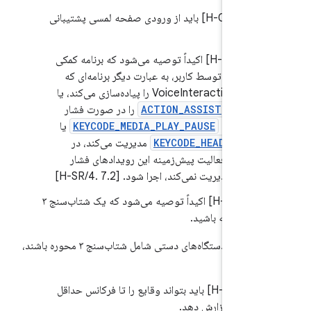
7.
.4/H-0-1] باید از ورودی صفحه لمسی پشتیبانی
.
7.
.4/H-SR] اکیداً توصیه می‌شود که برنامه کمکی
خاب شده توسط کاربر، به عبارت دیگر برنامه‌ای که
VoiceInteractionService را پیاده‌سازی می‌کند، یا
لیتی که
ACTION_ASSIST
را در صورت فشار
لانی مدت
KEYCODE_MEDIA_PLAY_PAUSE
یا
KEYCODE_HEADSETHO
مدیریت می‌کند، در
تی که فعالیت پیش‌زمینه این رویدادهای فشار
نی را مدیریت نمی‌کند، اجرا شود. [7.2 .4/H-SR]
7.
.1/H-SR] اکیداً توصیه می‌شود که یک شتاب‌سنج ۳
ره داشته باشید.
اگر پیاده‌سازی‌های دستگاه‌های دستی شامل شتاب‌سنج ۳ محوره باشند،
7.
.1/H-1-1] باید بتواند وقایع را تا فرکانس حداقل
زارش دهد.