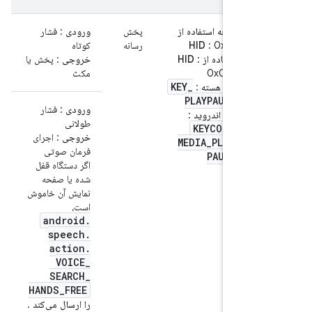
صفحه استفاده از
پخش
ورودی
: فشار
: 0x0C
HID
رسانه
کوتاه
استفاده از HID
:
خروجی
: پخش یا
0x0CD
مکث
KEY
_
کلید هسته
:
PLAYPAUSE
ورودی
: فشار
کلید اندروید
:
طولانی
KEYCODE
_
خروجی
: اجرای
MEDIA
_
PLAY
_
فرمان صوتی
PAUSE
اگر دستگاه قفل
شده یا صفحه
نمایش آن خاموش
است،
android
.
speech
.
action
.
VOICE
_
SEARCH
_
HANDS
_
FREE
را ارسال می‌کند
.