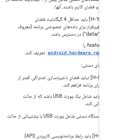
ی هسته و فضای کاربر باشند، آنها:
7.
.1/H-10-1] باید حداقل 4 گیگابایت فضای
ره‌سازی غیرفرار برای داده‌های خصوصی برنامه (معروف
تیشن "/data") در دسترس باشد.
featur را
android.hardware.ram.norm
تعریف کند.
ی دستگاه‌های دستی:
7.
.2/H-0-1] نباید فضای ذخیره‌سازی اشتراکی کمتر از
7.
.1/H] باید شامل یک پورت USB باشد که از حالت
بی پشتیبانی کند.
اگر پیاده‌سازی‌های دستگاه دستی شامل پورت USB با پشتیبانی از حالت
د، آنها:
7.
.1/H-1-1] باید رابط برنامه‌نویسی کاربردی (API)