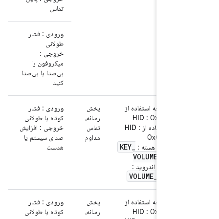
تماس
ورودی
: فشار
طولانی
خروجی
:
میکروفون را
بی‌صدا یا بی‌صدا
کنید
صفحه استفاده از
پخش
ورودی
: فشار
: 0x0C
HID
رسانه،
کوتاه یا طولانی
استفاده از HID
:
تماس
خروجی
: افزایش
0x0E9
مداوم
صدای سیستم یا
KEY
_
کلید هسته
:
هدست
VOLUMEUP
کلید اندروید
:
VOLUME
_
UP
صفحه استفاده از
پخش
ورودی
: فشار
: 0x0C
HID
رسانه،
کوتاه یا طولانی