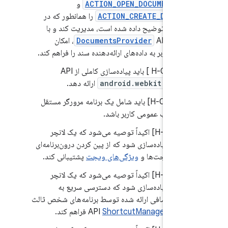
ACTION_OPEN_DOCUMENT_TR
و
ACTION_CREATE_DOCUME
را همانطور که در
اسناد SDK توضیح داده شده است، مدیریت کند و با
فاده از
DocumentsProvider
API، امکان
رسی کاربر به داده‌های ارائه‌دهنده سند را فراهم کند.
3.
.1/H-0-1 ] باید پیاده‌سازی کاملی از API
android.webkit.Webvi
ارائه دهد.
3.
.2/H-0-1] باید شامل یک برنامه مرورگر مستقل
ی مرور وب عمومی کاربر باشد.
3.
.1/H-SR] اکیداً توصیه می‌شود که یک لانچر
‌فرض پیاده‌سازی شود که از پین کردن درون‌برنامه‌ای
نبرها، ویجت‌ها و
ویژگی‌های ویجت
پشتیبانی کند.
3.
.1/H-SR] اکیداً توصیه می‌شود که یک لانچر
‌فرض پیاده‌سازی شود که دسترسی سریع به
نبرهای اضافی ارائه شده توسط برنامه‌های شخص ثالث
ز طریق API
ShortcutManager
فراهم کند.