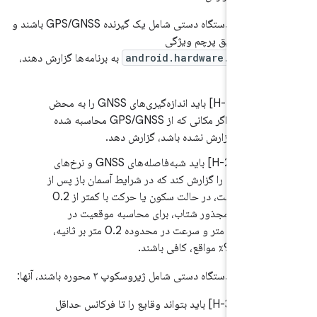
اگر پیاده‌سازی‌های دستگاه دستی شامل یک گیرنده GPS/GNSS باشند و
ت را از طریق پرچم ویژگی
android.hardware.locati
به برنامه‌ها گزارش دهند،
7.
.3/H-2-1] باید اندازه‌گیری‌های GNSS را به محض
یافتن، حتی اگر مکانی که از GPS/GNSS محاسبه شده
 هنوز گزارش نشده باشد، گزارش دهد.
7.
.3/H-2-2] باید شبه‌فاصله‌های GNSS و نرخ‌های
‌فاصله‌ای را گزارش کند که در شرایط آسمان باز پس از
تعیین موقعیت، در حالت سکون یا حرکت با کمتر از 0.2
 بر ثانیه مجذور شتاب، برای محاسبه موقعیت در
محدوده 20 متر و سرعت در محدوده 0.2 متر بر ثانیه،
 95٪ مواقع، کافی باشند.
زی‌های دستگاه دستی شامل ژیروسکوپ ۳ محوره باشند، آنها:
7.
.4/H-3-1] باید بتواند وقایع را تا فرکانس حداقل