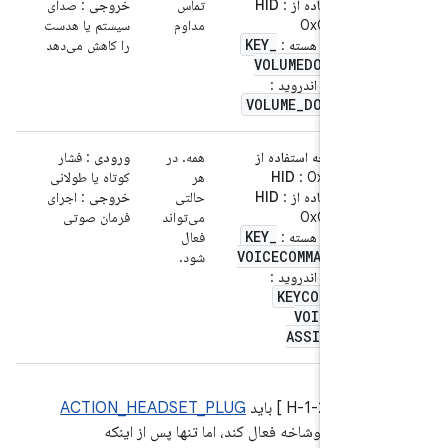
استفاده از HID
:
تماس
خروجی
: صدای
0x0EA
مداوم
سیستم یا هدست
KEY
_
کلید هسته
:
را کاهش می‌دهد
VOLUMEDOWN
کلید اندروید
:
VOLUME
_
DOWN
صفحه استفاده از
همه. در
ورودی
: فشار
: 0x0C
HID
هر
کوتاه یا طولانی
استفاده از HID
:
حالتی
خروجی
: اجرای
0x0CF
می‌تواند
فرمان صوتی
KEY
_
کلید هسته
:
فعال
VOICECOMMAND
شود.
کلید اندروید
:
KEYCODE
_
VOICE
_
ASSIST
7.
.2.2/H-1-2 ] باید
ACTION_HEADSET_PLUG
وی یک دوشاخه فعال کند، اما تنها پس از اینکه