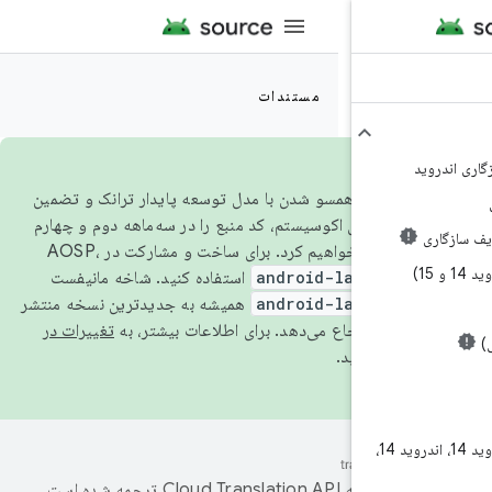
مستندات
از سال ۲۰۲۶، برای همسو شدن با مدل توسعه پایدار ترانک و تضمین
لتفرم برای اکوسیستم، کد منبع را در سه‌ماهه دوم و چهارم
android-latest-r
استفاده کنید. شاخه مانیفست
android-latest-r
همیشه به جدیدترین نسخه منتشر
تغییرات در
اجعه کنید.
اندروید 14، اندروید 14، اندروید 14،
 به‌وسیله
ترجمه شده است.