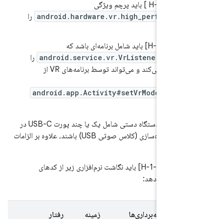
7.
.1/H-1-1 ] باید پرچم ویژگی
android.hardware.vr.high_performan
را
ان کنید.
7.
.1/H-1-2] باید شامل برنامه‌ای باشد که
android.service.vr.VrListenerServi
را
پیاده‌سازی می‌کند و می‌تواند توسط برنامه‌های VR از
یق
android.app.Activity#setVrModeEnabl
ل شود.
اگر پیاده‌سازی‌های دستگاه دستی شامل یک یا چند پورت USB-C در
یاده‌سازی (کلاس صوتی USB) باشند، علاوه بر الزامات
، آنها:
7.
.2.2/H-1-1] باید نگاشت نرم‌افزاری زیر از کدهای
ائه دهد:
نقشه‌برداری‌ها
زمینه
رفتار