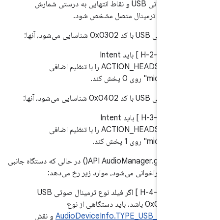
رابط‌های صوتی USB و نقاط انتهایی به درستی شمارش
ند تا نوع ترمینال متصل مشخص شود.
 کد 0x0302 شناسایی می‌شود، آنها:
7.
.2.2/H-2-1 ] باید Intent
ACTION_HEADSET_PLUG را با تنظیم اضافی
 کد 0x0402 شناسایی می‌شود، آنها:
7.
.2.2/H-3-1 ] باید Intent
ACTION_HEADSET_PLUG را با تنظیم اضافی
وقتی API AudioManager.getDevices() در حالی که دستگاه جانبی
7.
.2.2/H-4-1 ] اگر فیلد نوع ترمینال صوتی USB
 باشد، باید دستگاهی از نوع
AudioDeviceInfo.TYPE_USB_HEADS
و نقش