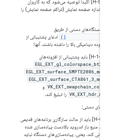
7.
.1.3/H-SR] اکیداً توصیه می‌شود که به کاربران
ان تغییر اندازه صفحه نمایش (تراکم صفحه نمایش) را
ند.
‌سازی‌های دستگاه‌های دستی از طریق
Configuration.isScre
ادعای پشتیبانی از
 با محدوده دینامیکی بالا را داشته باشند، آنها:
7.
.4.5/H-1-1] باید پشتیبانی از افزونه‌های
EGL_EXT_gl_colorspace_bt2020_p
EGL_EXT_surface_SMPTE2086_metadat
EGL_EXT_surface_CTA861_3_metadat
VK_EXT_swapchain_colorspa
و
VK_EXT_hdr_metada
را تبلیغ کند.
ی دستگاه‌های دستی:
7.
.5/H-0-1] باید از حالت سازگاری برنامه‌های قدیمی
توسط کد منبع باز اندروید بالادست پیاده‌سازی شده
، پشتیبانی کند. یعنی، پیاده‌سازی‌های دستگاه نباید