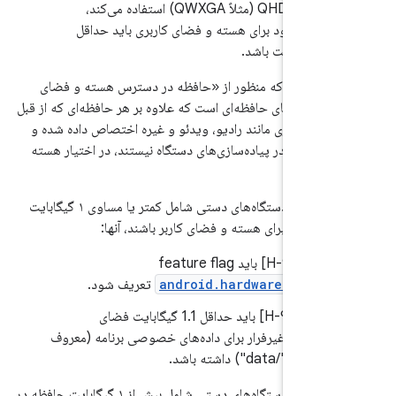
فریم‌بافر تا QHD (مثلاً QWXGA) استفاده می‌کند،
ظه موجود برای هسته و فضای کاربری باید حداقل
بایت باشد.
ته باشید که منظور از «حافظه در دسترس هسته و فضای
ر بالا، فضای حافظه‌ای است که علاوه بر هر حافظه‌ای که از قبل
سخت‌افزاری مانند رادیو، ویدئو و غیره اختصاص داده شده و
 هسته در پیاده‌سازی‌های دستگاه نیستند، در اختیار هسته
ه است.
اگر پیاده‌سازی‌های دستگاه‌های دستی شامل کمتر یا مساوی ۱ گیگابایت
دسترس برای هسته و فضای کاربر باشند، آنها:
7.
.1/H-9-1] باید feature flag
android.hardware.ram.l
تعریف شود.
7.
.1/H-9-2] باید حداقل 1.1 گیگابایت فضای
ره‌سازی غیرفرار برای داده‌های خصوصی برنامه (معروف
تیشن "/data") داشته باشد.
اگر پیاده‌سازی‌های دستگاه‌های دستی شامل بیش از ۱ گیگابایت حافظه در