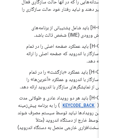
ک‌ها یا آستانه‌هایی را که در آنها حالت سازگاری فعال
شود، تغییر دهند و نباید رفتار خود حالت سازگاری را
یر دهند.
7.
.1/H-0-1] باید شامل پشتیبانی از برنامه‌های
یشگر روش ورودی (IME) شخص ثالث باشد.
7.
.3/H-0-3] باید عملکرد صفحه اصلی را در تمام
یشگرهای سازگار با اندروید که صفحه اصلی را ارائه
دهند، ارائه دهد.
7.
.3/H-0-4] باید عملکرد «بازگشت» را در تمام
یشگرهای سازگار با اندروید و عملکرد «آخرین‌ها» را
قل در یکی از نمایشگرهای سازگار با اندروید ارائه دهد.
7.
.3/H-0-2] باید هر دو رویداد عادی و طولانی مدت
ع برگشت (
KEYCODE_BACK
) را به برنامه پیش‌زمینه
ال کند. این رویدادها نباید توسط سیستم مصرف شوند
ی‌توانند توسط خارج از دستگاه اندروید (مثلاً
ه‌کلید سخت‌افزاری خارجی متصل به دستگاه اندروید)
ل شوند.