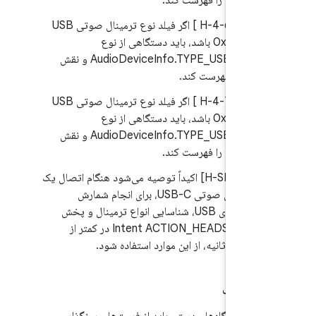
is() را فهرست کند.
7.
.2.2/H-4-6 ] اگر فیلد نوع ترمینال صوتی USB
برابر با 0x400 باشد، باید دستگاهی از نوع
AudioDeviceInfo.TYPE_USB_DEVICE و نقش
را فهرست کند.
7.
.2.2/H-4-7 ] اگر فیلد نوع ترمینال صوتی USB
برابر با 0x400 باشد، باید دستگاهی از نوع
AudioDeviceInfo.TYPE_USB_DEVICE و نقش
is() را فهرست کند.
7.
.2.2/H-SR] اکیداً توصیه می‌شود هنگام اتصال یک
وسیله جانبی صوتی USB-C، برای انجام شمارش
توصیف‌گرهای USB، شناسایی انواع ترمینال و پخش
Intent ACTION_HEADSET_PLUG در کمتر از
، از این موارد استفاده شود.