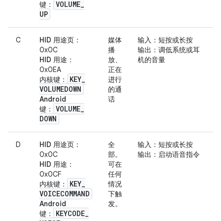
VOLUME
_
键
：
UP
C
HID 用途页
：
媒体
输入
：短按或长按
0x0C
播
输出
：调低系统或耳
HID 用途
：
放、
机的音量
0x0EA
正在
KEY
_
内核键
：
进行
VOLUMEDOWN
的通
Android
话
VOLUME
_
键
：
DOWN
D
HID 用途页
：
全
输入
：短按或长按
0x0C
部。
输出
：启动语音指令
HID 用途
：
可在
0x0CF
任何
KEY
_
内核键
：
情况
VOICECOMMAND
下触
Android
发。
KEYCODE
_
键
：