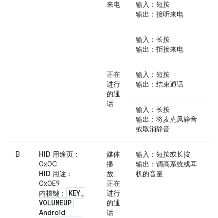
来电
输入
：短按
输出
：接听来电
输入
：长按
输出
：拒接来电
正在
输入
：短按
进行
输出
：结束通话
的通
话
输入
：长按
输出
：将麦克风静音
或取消静音
B
HID 用途页
：
媒体
输入
：短按或长按
0x0C
播
输出
：调高系统或耳
HID 用途
：
放、
机的音量
0x0E9
正在
KEY
_
内核键
：
进行
VOLUMEUP
的通
Android
话