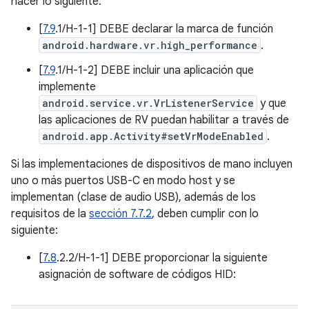
hacer lo siguiente:
[
7.9
.1/H-1-1] DEBE declarar la marca de función
android.hardware.vr.high_performance
.
[
7.9
.1/H-1-2] DEBE incluir una aplicación que
implemente
android.service.vr.VrListenerService
y que
las aplicaciones de RV puedan habilitar a través de
android.app.Activity#setVrModeEnabled
.
Si las implementaciones de dispositivos de mano incluyen
uno o más puertos USB-C en modo host y se
implementan (clase de audio USB), además de los
requisitos de la
sección 7.7.2
, deben cumplir con lo
siguiente:
[
7.8
.2.2/H-1-1] DEBE proporcionar la siguiente
asignación de software de códigos HID: