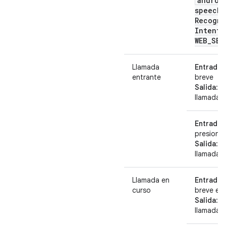
androi
speech
.
Recogni
Intent
.
WEB
_
SEA
Llamada
Entrada
:
entrante
breve
Salida
: 
llamada
Entrada
:
presiona
Salida
: 
llamada
Llamada en
Entrada
:
curso
breve en
Salida
: F
llamada