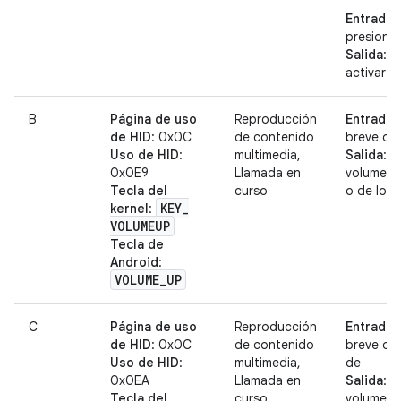
Entrada
:
presiona
Salida
: S
activar e
B
Página de uso
Reproducción
Entrada
:
de HID
: 0x0C
de contenido
breve o 
Uso de HID
:
multimedia,
Salida
: 
0x0E9
Llamada en
volumen 
Tecla del
curso
o de los 
KEY
_
kernel
:
VOLUMEUP
Tecla de
Android
:
VOLUME
_
UP
C
Página de uso
Reproducción
Entrada
:
de HID
: 0x0C
de contenido
breve o 
Uso de HID
:
multimedia,
de
0x0EA
Llamada en
Salida
: D
Tecla del
curso
volumen 