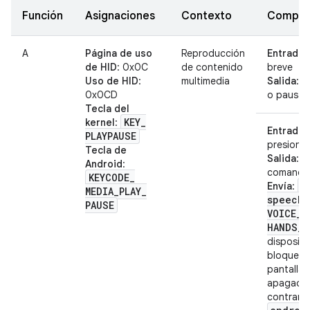
Función
Asignaciones
Contexto
Compor
A
Página de uso
Reproducción
Entrada
:
de HID
: 0x0C
de contenido
breve
Uso de HID
:
multimedia
Salida
: R
0x0CD
o pausar
Tecla del
KEY
_
kernel
:
Entrada
:
PLAYPAUSE
presiona
Tecla de
Salida
: I
Android
:
comando
KEYCODE
_
a
Envía
:
MEDIA
_
PLAY
_
speech
.
PAUSE
VOICE
_
S
HANDS
_
F
dispositi
bloquead
pantalla 
apagada.
contrario