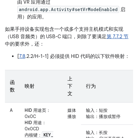
由 VR 应用通过
android.app.Activity#setVrModeEnabled
启
用）的应用。
如果手持设备实现包含一个或多个支持主机模式和实现
（USB 音频类）的 USB-C 端口，则除了要满足
第 7.7.2 节
中的要求外，还：
[
7.8
.2.2/H-1-1] 必须提供 HID 代码的以下软件映射：
上
函
映射
下
行为
数
文
A
HID 用途页
：
媒体
输入
：短按
0x0C
播放
输出
：播放或暂停
HID 用途
：
0x0CD
输入
：长按
KEY
_
内核键
：