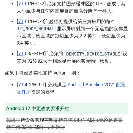
[
7.1
.1.1/H-0-2] 必须支持图形缓冲区的 GPU 合成，其
大小至少与任何内置屏幕的最高分辨率一样大。
*
[
7.1
.1.1/H-0-3]
必须将提供给第三方应用的每个
UI_MODE_NORMAL
显示屏映射到一个无遮挡的实体显
示区域，该区域的短边至少为 2.2 英寸，长边至少为
3.4 英寸。
*
[
7.1
.1.3/H-0-1]
必须将
DENSITY_DEVICE_STABLE
设
置为 92% 或大于相应显示屏的实际物理密度。
如果手持设备实现支持 Vulkan，则：
[
7.1
.4.2/H-1-1] 必须满足
Android Baseline 2021 配置
文件
所指定的要求。
Android 17 中更改的要求开始
如果
手持设备实现
声明支持任何 64 位 ABI（无论是否支
持任何 32 位 ABI），并针对