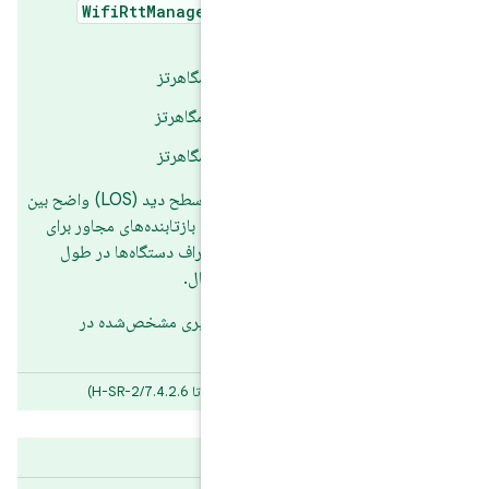
WifiRttManager#startContinu
د:
g
شرایط لازم برای انطباق عبارتند از: دید در سطح دید (LOS) واضح بین
زمایش باز با حداقل بازتابنده‌های مجاور برای
دم تردد افراد در اطراف دستگاه‌ها در طول
ل رساندن تغییرات کانال.
 مراحل تنظیم اندازه‌گیری مشخص‌شده در
 دنبال کنید.
H)
ده در اندروید ۱۷