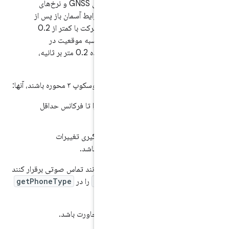
.3/H-2-2] باید شبه‌فاصله‌های GNSS و نرخ‌های
ا گزارش کند که در شرایط آسمان باز پس از
تعیین موقعیت، در حالت سکون یا حرکت با کمتر از 0.2
مجذور شتاب، برای محاسبه موقعیت در
محدوده 20 متر و سرعت در محدوده 0.2 متر بر ثانیه،
ستی شامل ژیروسکوپ ۳ محوره باشند، آنها:
.4/H-3-1] باید بتواند وقایع را تا فرکانس حداقل
.4/H-3-2] باید قادر به اندازه‌گیری تغییرات
ه‌های دستی که می‌توانند تماس صوتی برقرار کنند
PHONE_TYPE_NON
را در
getPhoneType