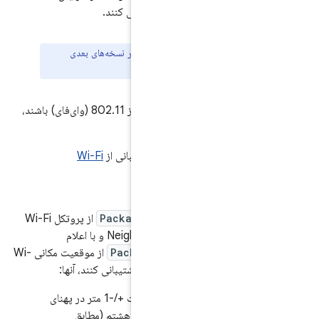
 پشتیبانی کنند.
این الزام [7.4.3/H-SR-1] در نسخه‌های بعدی
خواهد شد.
اگر پیاده‌سازی‌های دستگاه شامل پشتیبانی از 802.11 (وای‌فای) باشند،
Wi-Fi
شد.
PackageManager.FEAT
از پروتکل Wi-Fi
Neighbor Aware) و با اعلام
PackageManager.FE
از موقعیت مکانی Wi-
.2.5/H-1-1] باید برد را با دقت +/-1 متر در پهنای
16 مگاهرتز در صدک شصت و هشتم (مطابق