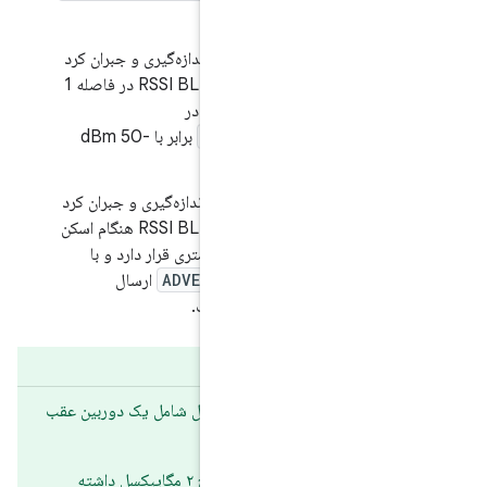
.3/H-1-3] باید آفست Rx را اندازه‌گیری و جبران کرد
تا اطمینان حاصل شود که میانگین RSSI BLE در فاصله 1
 مرجع در حال انتقال در
ADVERTISE_TX_P
برابر با -50 dBm
.3/H-1-4] باید آفست Tx را اندازه‌گیری و جبران کرد
تا اطمینان حاصل شود که میانگین RSSI BLE هنگام اسکن
از یک دستگاه مرجع که در فاصله 1 متری قرار دارد و با
ADVERTISE_TX_POWER
ارسال
ده در اندروید ۱۷
 دستگاه‌های دستی حداقل شامل یک دوربین عقب
.1/H-1-1] باید حداقل وضوح ۲ مگاپیکسل داشته