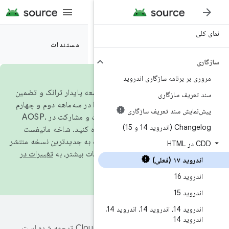
مستندات
گاری اندروید
۲۰، برای همسو شدن با مدل توسعه پایدار ترانک و تضمین
اکوسیستم، کد منبع را در سه‌ماهه دوم و چهارم
یف سازگاری
android-
استفاده کنید. شاخه مانیفست
android-
همیشه به جدیدترین نسخه منتشر
تغییرات در
اندروید 14، اندروید 14، اندروید 14،
ترجمه شده است.