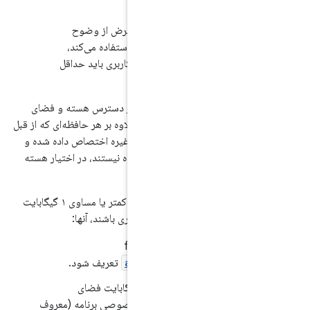
.1/H-8-1 ] اگر نمایشگر پیش‌فرض از وضوح
فریم‌بافر تا QHD (مثلاً QWXGA) استفاده می‌کند،
رای هسته و فضای کاربری باید حداقل
ه منظور از «حافظه در دسترس هسته و فضای
 حافظه‌ای است که علاوه بر هر حافظه‌ای که از قبل
مانند رادیو، ویدئو و غیره اختصاص داده شده و
اده‌سازی‌های دستگاه نیستند، در اختیار هسته
اگر پیاده‌سازی‌های دستگاه‌های دستی شامل کمتر یا مساوی ۱ گیگابایت
 هسته و فضای کاربری باشند، آنها:
android.hardwar
تعریف شود.
.1/H-9-2] باید حداقل 1.1 گیگابایت فضای
رفرار برای داده‌های خصوصی برنامه (معروف