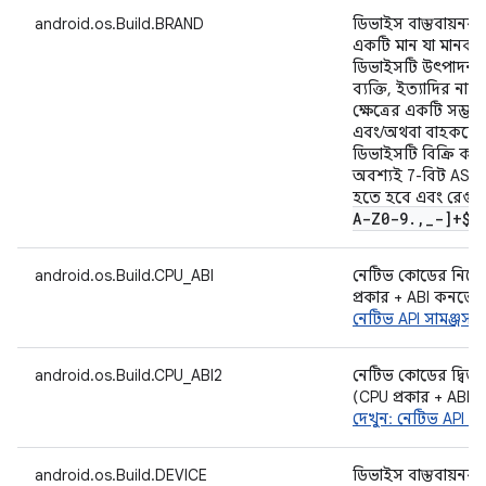
android.os.Build.BRAND
ডিভাইস বাস্তবায়নকারী
একটি মান যা মানব-পা
ডিভাইসটি উৎপাদনকারী
ব্যক্তি, ইত্যাদির না
ক্ষেত্রের একটি সম্ভা
এবং/অথবা বাহককে ন
ডিভাইসটি বিক্রি করে
অবশ্যই 7-বিট ASCI
হতে হবে এবং রেগুলা
A-Z0-9
.
,
_
-]+$"
android.os.Build.CPU_ABI
নেটিভ কোডের নির্দ
প্রকার + ABI কনভে
নেটিভ API সামঞ্জস্য
android.os.Build.CPU_ABI2
নেটিভ কোডের দ্বিতীয
(CPU প্রকার + ABI
দেখুন: নেটিভ API সাম
android.os.Build.DEVICE
ডিভাইস বাস্তবায়নকারী