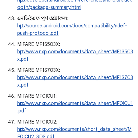
http://developer.android.com/reference/android/bluet
ooth/package-summary.html
এনডিইএফ পুশ প্রোটোকল:
http://source.android.com/docs/compatibility/ndef-
push-protocol.pdf
MIFARE MF1S503X:
http://www.nxp.com/documents/data_sheet/MF1S503
x.pdf
MIFARE MF1S703X:
http://www.nxp.com/documents/data_sheet/MF1S703
x.pdf
MIFARE MF0ICU1:
http://www.nxp.com/documents/data_sheet/MF0ICU1
.pdf
MIFARE MF0ICU2:
http://www.nxp.com/documents/short_data_sheet/M
F0ICU2_SDS.pdf