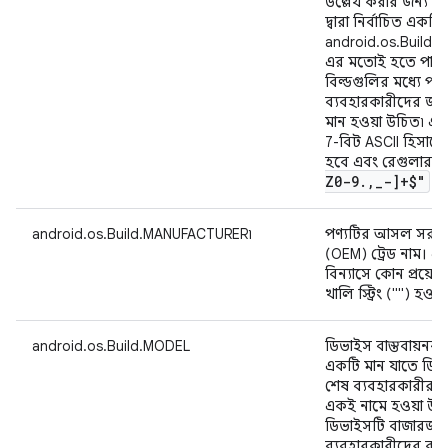
উল্লেখ করার জন্য ডি
দ্বারা নির্বাচিত একটি
android.os.Build
এর মতোই হতে পারে, 
বিল্ডগুলির মধ্যে পার
ব্যবহারকারীদের জন্য
মান হওয়া উচিত৷ এই 
7-বিট ASCII হিসাব
হবে এবং রেগুলার এক
Z0-9
.
,
_
-]+$"
সা
android.os.Build.MANUFACTURER৷
পণ্যটির আসল সরঞ্জা
(OEM) ট্রেড নাম। এই ক্
বিন্যাসে কোন প্রয়োজ
খালি স্ট্রিং ("") হওয
android.os.Build.MODEL
ডিভাইস বাস্তবায়নকারী
একটি মান যাতে ডিভ
শেষ ব্যবহারকারীর 
একই নামে হওয়া উচ
ডিভাইসটি বাজারজাত
ব্যবহারকারীদের কাছে