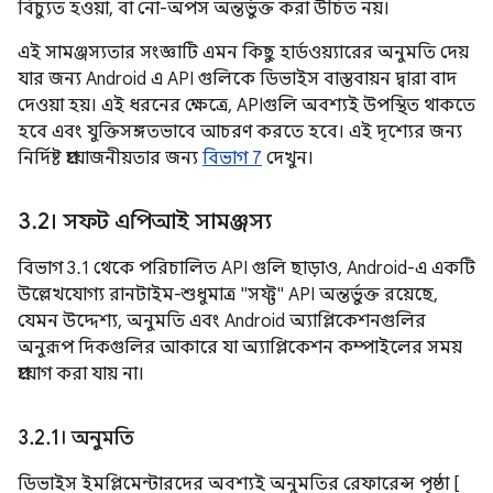
বিচ্যুত হওয়া, বা নো-অপস অন্তর্ভুক্ত করা উচিত নয়।
এই সামঞ্জস্যতার সংজ্ঞাটি এমন কিছু হার্ডওয়্যারের অনুমতি দেয়
যার জন্য Android এ API গুলিকে ডিভাইস বাস্তবায়ন দ্বারা বাদ
দেওয়া হয়। এই ধরনের ক্ষেত্রে, APIগুলি অবশ্যই উপস্থিত থাকতে
হবে এবং যুক্তিসঙ্গতভাবে আচরণ করতে হবে। এই দৃশ্যের জন্য
নির্দিষ্ট প্রয়োজনীয়তার জন্য
বিভাগ 7
দেখুন।
3
.
2। সফট এপিআই সামঞ্জস্য
বিভাগ 3.1 থেকে পরিচালিত API গুলি ছাড়াও, Android-এ একটি
উল্লেখযোগ্য রানটাইম-শুধুমাত্র "সফ্ট" API অন্তর্ভুক্ত রয়েছে,
যেমন উদ্দেশ্য, অনুমতি এবং Android অ্যাপ্লিকেশনগুলির
অনুরূপ দিকগুলির আকারে যা অ্যাপ্লিকেশন কম্পাইলের সময়
প্রয়োগ করা যায় না।
3
.
2
.
1। অনুমতি
ডিভাইস ইমপ্লিমেন্টারদের অবশ্যই অনুমতির রেফারেন্স পৃষ্ঠা [