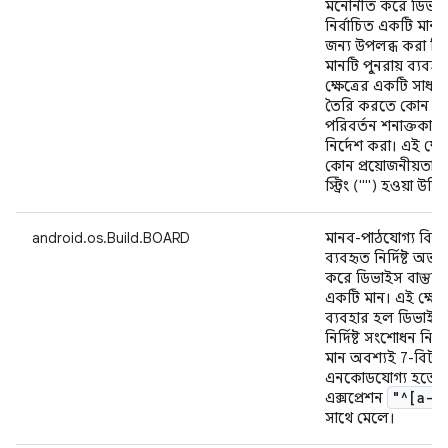
মনোনীত করে ডিভাইস ব
নির্বাচিত একটি মান
জন্য উপলব্ধ করা বিভি
মানটি পুনরায় ব্যবহ
ক্ষেত্রের একটি সাধার
তৈরি করতে কোন বিল্ড 
পরিবর্তন শনাক্তকারী
নির্দেশ করা। এই ক্ষেত্র
কোন প্রয়োজনীয়তা নে
স্ট্রিং ("") হওয়া উচি
android.os.Build.BOARD
মানব-পাঠযোগ্য বিন্যা
ব্যবহৃত নির্দিষ্ট অভ্যন
করে ডিভাইস বাস্তবায়ন
একটি মান। এই ক্ষেত্র
ব্যবহার হল ডিভাইসট
নির্দিষ্ট সংশোধন নির্
মান অবশ্যই 7-বিট A
এনকোডযোগ্য হতে হ
"^[a-z
এক্সপ্রেশন
সাথে মেলে।