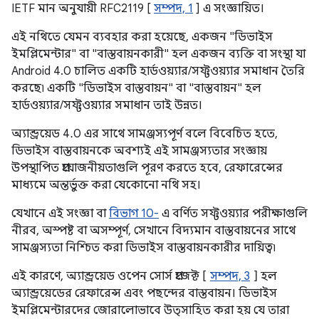
IETF মান অনুযায়ী RFC2119 [
সম্পদ, 1
] এ সংজ্ঞায়িত।
এই নথিতে যেমন ব্যবহার করা হয়েছে, একজন "ডিভাইস
ইমপ্লিমেন্টার" বা "বাস্তবায়নকারী" হল একজন ব্যক্তি বা সংস্থা যা
Android 4.0 চালিত একটি হার্ডওয়্যার/সফ্টওয়্যার সমাধান তৈরি
করছে৷ একটি "ডিভাইস বাস্তবায়ন" বা "বাস্তবায়ন" হল
হার্ডওয়্যার/সফ্টওয়্যার সমাধান তাই উন্নত।
অ্যান্ড্রয়েড 4.0 এর সাথে সামঞ্জস্যপূর্ণ বলে বিবেচিত হতে,
ডিভাইস বাস্তবায়নকে অবশ্যই এই সামঞ্জস্যতার সংজ্ঞায়
উপস্থাপিত প্রয়োজনীয়তাগুলি পূরণ করতে হবে, রেফারেন্সের
মাধ্যমে অন্তর্ভুক্ত করা যেকোনো নথি সহ।
যেখানে এই সংজ্ঞা বা
বিভাগ 10-
এ বর্ণিত সফ্টওয়্যার পরীক্ষাগুলি
নীরব, অস্পষ্ট বা অসম্পূর্ণ, সেখানে বিদ্যমান বাস্তবায়নের সাথে
সামঞ্জস্যতা নিশ্চিত করা ডিভাইস বাস্তবায়নকারীর দায়িত্ব৷
এই কারণে, অ্যান্ড্রয়েড ওপেন সোর্স প্রজেক্ট [
সম্পদ, 3
] হল
অ্যান্ড্রয়েডের রেফারেন্স এবং পছন্দের বাস্তবায়ন। ডিভাইস
ইমপ্লিমেন্টারদের জোরালোভাবে উত্সাহিত করা হয় যে তারা