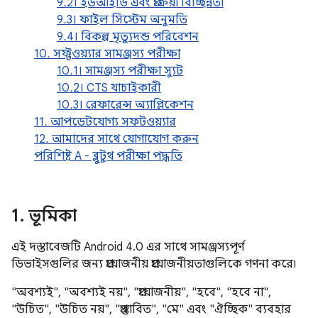
9.2। ইউআইডি এবং প্রক্রিয়া বিচ্ছিন্নতা
9.3। ফাইল সিস্টেম অনুমতি
9.4। বিকল্প মৃত্যুদন্ড পরিবেশন
10. সফ্টওয়্যার সামঞ্জস্য পরীক্ষা
10.1। সামঞ্জস্য পরীক্ষা স্যুট
10.2। CTS যাচাইকারী
10.3। রেফারেন্স অ্যাপ্লিকেশন
11. আপডেটযোগ্য সফটওয়্যার
12. আমাদের সাথে যোগাযোগ করুন
পরিশিষ্ট A - ব্লুটুথ পরীক্ষা পদ্ধতি
1
.
ভূমিকা
এই দস্তাবেজটি Android 4.0 এর সাথে সামঞ্জস্যপূর্ণ
ডিভাইসগুলির জন্য প্রয়োজনীয় প্রয়োজনীয়তাগুলিকে গণনা করে৷
"অবশ্যই", "অবশ্যই নয়", "প্রয়োজনীয়", "হবে", "হবে না",
"উচিত", "উচিত নয়", "প্রস্তাবিত", "মে" এবং "ঐচ্ছিক" ব্যবহার