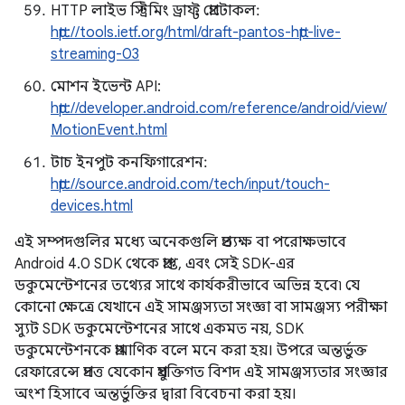
HTTP লাইভ স্ট্রিমিং ড্রাফ্ট প্রোটোকল:
http://tools.ietf.org/html/draft-pantos-http-live-
streaming-03
মোশন ইভেন্ট API:
http://developer.android.com/reference/android/view/
MotionEvent.html
টাচ ইনপুট কনফিগারেশন:
http://source.android.com/tech/input/touch-
devices.html
এই সম্পদগুলির মধ্যে অনেকগুলি প্রত্যক্ষ বা পরোক্ষভাবে
Android 4.0 SDK থেকে প্রাপ্ত, এবং সেই SDK-এর
ডকুমেন্টেশনের তথ্যের সাথে কার্যকরীভাবে অভিন্ন হবে৷ যে
কোনো ক্ষেত্রে যেখানে এই সামঞ্জস্যতা সংজ্ঞা বা সামঞ্জস্য পরীক্ষা
স্যুট SDK ডকুমেন্টেশনের সাথে একমত নয়, SDK
ডকুমেন্টেশনকে প্রামাণিক বলে মনে করা হয়। উপরে অন্তর্ভুক্ত
রেফারেন্সে প্রদত্ত যেকোন প্রযুক্তিগত বিশদ এই সামঞ্জস্যতার সংজ্ঞার
অংশ হিসাবে অন্তর্ভুক্তির দ্বারা বিবেচনা করা হয়।