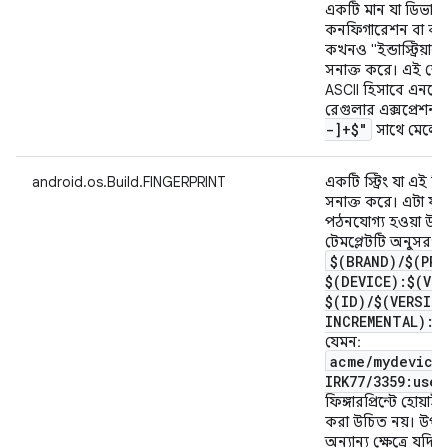
একটি মান যা ডিভাইসের
কনফিগারেশন বা ব
কখনও "ইন্ডাস্ট্রিয়া
সনাক্ত করে। এই ক্ষে
ASCII হিসাবে এনকো
রেগুলার এক্সপ্রেশন
-]+$"
সাথে মেলে।
android.os.Build.FINGERPRINT
একটি স্ট্রিং যা এই ব
সনাক্ত করে। এটা যুক
পঠনযোগ্য হওয়া উচ
টেমপ্লেটটি অনুসরণ
$(BRAND)
/
$(PRO
$(DEVICE):$(VE
$(ID)
/
$(VERSIO
INCREMENTAL):$
যেমন:
acme
/
mydevice
IRK77
/
3359:user
ফিঙ্গারপ্রিন্টে হোয়াই
করা উচিত নয়। উপরের 
অন্যান্য ক্ষেত্রে যদি 