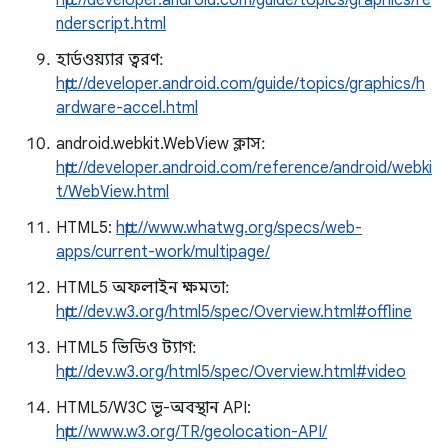
http://developer.android.com/guide/topics/graphics/re
nderscript.html
হার্ডওয়্যার ত্বরণ:
http://developer.android.com/guide/topics/graphics/h
ardware-accel.html
android.webkit.WebView ক্লাস:
http://developer.android.com/reference/android/webki
t/WebView.html
HTML5:
http://www.whatwg.org/specs/web-
apps/current-work/multipage/
HTML5 অফলাইন ক্ষমতা:
http://dev.w3.org/html5/spec/Overview.html#offline
HTML5 ভিডিও ট্যাগ:
http://dev.w3.org/html5/spec/Overview.html#video
HTML5/W3C ভূ-অবস্থান API:
http://www.w3.org/TR/geolocation-API/