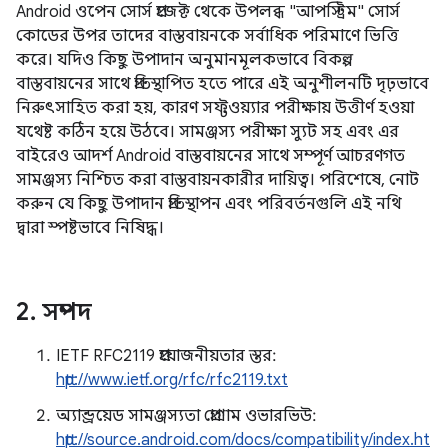
Android ওপেন সোর্স প্রজেক্ট থেকে উপলব্ধ "আপস্ট্রিম" সোর্স
কোডের উপর তাদের বাস্তবায়নকে সর্বাধিক পরিমাণে ভিত্তি
করে। যদিও কিছু উপাদান অনুমানমূলকভাবে বিকল্প
বাস্তবায়নের সাথে প্রতিস্থাপিত হতে পারে এই অনুশীলনটি দৃঢ়ভাবে
নিরুৎসাহিত করা হয়, কারণ সফ্টওয়্যার পরীক্ষায় উত্তীর্ণ হওয়া
যথেষ্ট কঠিন হয়ে উঠবে। সামঞ্জস্য পরীক্ষা স্যুট সহ এবং এর
বাইরেও আদর্শ Android বাস্তবায়নের সাথে সম্পূর্ণ আচরণগত
সামঞ্জস্য নিশ্চিত করা বাস্তবায়নকারীর দায়িত্ব। পরিশেষে, নোট
করুন যে কিছু উপাদান প্রতিস্থাপন এবং পরিবর্তনগুলি এই নথি
দ্বারা স্পষ্টভাবে নিষিদ্ধ।
2
.
সম্পদ
IETF RFC2119 প্রয়োজনীয়তার স্তর:
http://www.ietf.org/rfc/rfc2119.txt
অ্যান্ড্রয়েড সামঞ্জস্যতা প্রোগ্রাম ওভারভিউ:
http://source.android.com/docs/compatibility/index.ht