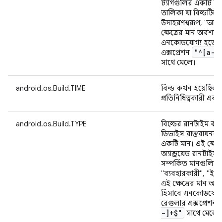
ট্যাগগুলির একটি কমা
তালিকা যা বিল্ডট
উদাহরণস্বরূপ, "আন
ক্ষেত্রের মান অবশ্য
এনকোডযোগ্য হতে হ
"^[a-z
এক্সপ্রেশন
সাথে মেলে।
android.os.Build.TIME
বিল্ড কখন হয়েছিল ত
প্রতিনিধিত্বকারী একট
android.os.Build.TYPE
বিল্ডের রানটাইম কনফ
ডিভাইস বাস্তবায়নকারী
একটি মান। এই ক্ষেত্
অ্যান্ড্রয়েড রানটা
সম্পর্কিত মানগুলির
"ব্যবহারকারী", "ইউ
এই ক্ষেত্রের মান অব
হিসাবে এনকোডযোগ্
রেগুলার এক্সপ্রেশন
-]+$"
সাথে মেলে।