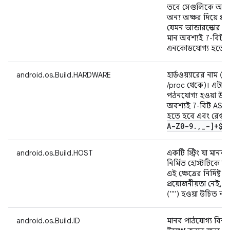
তবে সেগুলিকে অবশ্যই 
অন্য অক্ষর দিয়ে প্র
যেমন আন্ডারস্কোর ("_
মান অবশ্যই 7-বিট A
এনকোডযোগ্য হতে হ
android.os.Build.HARDWARE
হার্ডওয়্যারের নাম (ক
/proc থেকে)। এটা যু
পঠনযোগ্য হওয়া উচিত
অবশ্যই 7-বিট ASCI
হতে হবে এবং রেগুলা
A-Z0-9
.
,
_
-]+$"
android.os.Build.HOST
একটি স্ট্রিং যা মানব 
নির্মিত হোস্টটিকে অ
এই ক্ষেত্রের নির্দিষ্ট
প্রয়োজনীয়তা নেই, এটি
("") হওয়া উচিত নয়
android.os.Build.ID
মানব পাঠযোগ্য বিন্যা