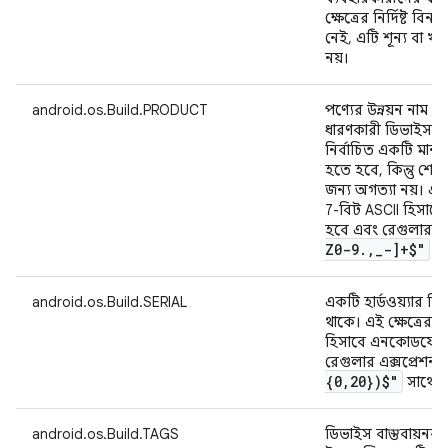
ক্ষেত্রের নির্দিষ্ট বিন
নেই, এটি শূন্য বা খাল
নয়।
android.os.Build.PRODUCT
পণ্যের উন্নয়ন নাম 
ধারণকারী ডিভাইস বাস্
নির্বাচিত একটি মান।
হতে হবে, কিন্তু শেষ
জন্য অগত্যা নয়। এই 
7-বিট ASCII হিসাব
হবে এবং রেগুলার এক
Z0-9
.
,
_
-]+$"
সা
android.os.Build.SERIAL
একটি হার্ডওয়্যার সি
থাকে। এই ক্ষেত্রের 
হিসাবে এনকোডযোগ্
রেগুলার এক্সপ্রেশন
{0
,
20})$"
সাথে ম
android.os.Build.TAGS
ডিভাইস বাস্তবায়নকারী