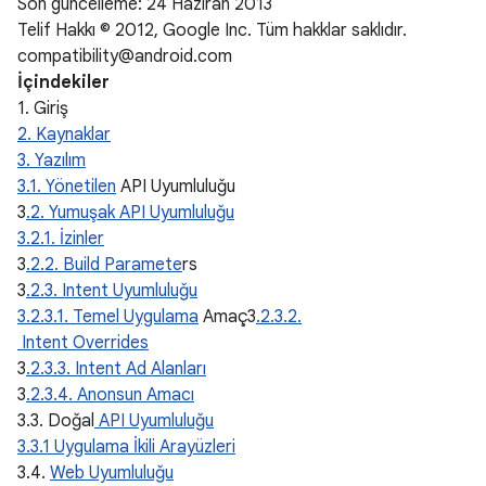
Son güncelleme: 24 Haziran 2013
Telif Hakkı © 2012, Google Inc. Tüm hakklar saklıdır.
compatibility@android.com
İçindekiler
1. Giriş
2. Kaynaklar
3. Yazılım
3.1. Yönetilen
API Uyumluluğu
3
.2. Yumuşak API Uyumluluğu
3.2.1. İzinler
3
.2.2. Build Paramete
rs
3
.2.3. Intent Uyumluluğu
3.2.3.1. Temel Uygulama
Amaç3
.2.3.2.
Intent Overrides
3
.2.3.3. Intent Ad Alanları
3
.2.3.4. Anonsun Amacı
3.3. Doğal
API Uyumluluğu
3.3.1 Uygulama İkili Arayüzleri
3.4.
Web Uyumluluğu