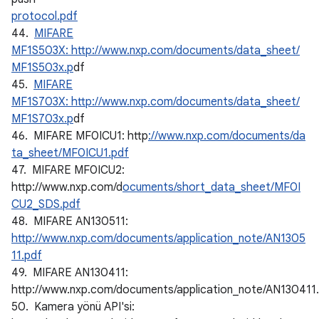
protocol.pdf
44.
MIFARE
MF1S503X: http://www.nxp.com/documents/data_sheet/
MF1S503x.p
df
45.
MIFARE
MF1S703X: http://www.nxp.com/documents/data_sheet/
MF1S703x.p
df
46. MIFARE MF0ICU1: http
://www.nxp.com/documents/da
ta_sheet/MF0ICU1.pdf
47. MIFARE MF0ICU2:
http://www.nxp.com/d
ocuments/short_data_sheet/MF0I
CU2_SDS.pdf
48. MIFARE AN130511:
http://www.nxp.com/documents/application_note/AN1305
11.pdf
49. MIFARE AN130411:
http://www.nxp.com/documents/application_note/AN130411
50. Kamera yönü API'si: