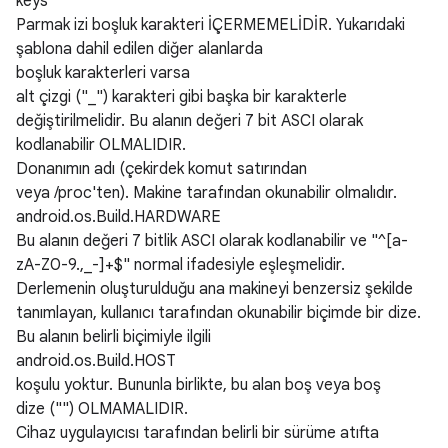
keys
Parmak izi boşluk karakteri İÇERMEMELİDİR. Yukarıdaki
şablona dahil edilen diğer alanlarda
boşluk karakterleri varsa
alt çizgi ("_") karakteri gibi başka bir karakterle
değiştirilmelidir. Bu alanın değeri 7 bit ASCI olarak
kodlanabilir OLMALIDIR.
Donanımın adı (çekirdek komut satırından
veya /proc'ten). Makine tarafından okunabilir olmalıdır.
android.os.Build.HARDWARE
Bu alanın değeri 7 bitlik ASCI olarak kodlanabilir ve "^[a-
zA-Z0-9.,_-]+$" normal ifadesiyle eşleşmelidir.
Derlemenin oluşturulduğu ana makineyi benzersiz şekilde
tanımlayan, kullanıcı tarafından okunabilir biçimde bir dize.
Bu alanın belirli biçimiyle ilgili
android.os.Build.HOST
koşulu yoktur. Bununla birlikte, bu alan boş veya boş
dize ("") OLMAMALIDIR.
Cihaz uygulayıcısı tarafından belirli bir sürüme atıfta