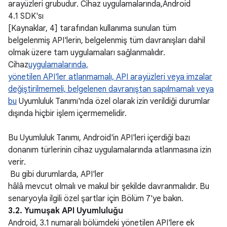
arayüzleri grubudur. Cihaz uygulamalarında,Android
4.1 SDK'sı
[Kaynaklar, 4] tarafından kullanıma sunulan tüm
belgelenmiş API'lerin, belgelenmiş tüm davranışları dahil
olmak üzere tam uygulamaları sağlanmalıdır.
Cihaz
uygulamalarında,
yönetilen API'ler atlanmamalı, API arayüzleri veya imzalar
değiştirilmemeli, belgelenen davranıştan sapılmamalı veya
bu
Uyumluluk Tanımı'nda özel olarak izin verildiği durumlar
dışında hiçbir işlem içermemelidir.
Bu Uyumluluk Tanımı, Android'in API'leri içerdiği bazı
donanım türlerinin cihaz uygulamalarında atlanmasına izin
verir.
Bu gibi durumlarda, API'ler
hâlâ mevcut olmalı ve makul bir şekilde davranmalıdır. Bu
senaryoyla ilgili özel şartlar için Bölüm 7'ye bakın.
3.2. Yumuşak API Uyumluluğu
Android, 3.1 numaralı bölümdeki yönetilen API'lere ek