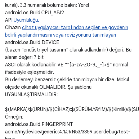
kuralı). 3.3 numaralı bölüme bakın: Yerel
android.os.Build.CPU_ABI2
AP
I Uyumluluğu.
Cihazın
cihaz uygulayıcısı tarafından seçilen ve gövdenin
belirli yapılandırmasını veya revizyonunu tanımlayan
android.os.Build.DEVICE
(bazen "endüstriyel tasarım" olarak adlandırılır) değeri. Bu
alanın değeri 7 bit
ASCI olarak kodlanabilir VE "^[a-zA-Z0-9.,_-]+$" normal
ifadesiyle eşleşmelidir.
Bu derlemeyi benzersiz şekilde tanımlayan bir dize. Makul
ölçüde okunaklı OLMALIDIR. Şu şablonu
UYGUNLAŞTIRMALIDIR:
$(MARKA)/$(ÜRÜN)/$(CİHAZ):$(SÜRÜM.YAYIM)/$(Kimlik)/$(S
Örneğin:
android.os.Build.FINGERPRINT
acme/mydevice/generic:4.1/JRN53/3359:userdebug/test-