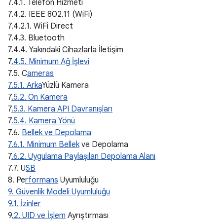
7.4.1. Telefon Hizmeti
7.4.2. IEEE 802.11 (WiFi)
7.4.2.1. WiFi Direct
7.4.3. Bluetooth
7.4.4. Yakındaki Cihazlarla İletişim
7
.4.5. Minimum Ağ İşlevi
7.5. C
ameras
7.5.1. Arka
Yüzlü Kamera
7
.5.2. Ön Kamera
7
.5.3. Kamera API Davranışları
7
.5.4. Kamera Yönü
7.6.
Bellek ve Depolama
7.6.1. Minimum Bellek
ve Depolama
7
.6.2. Uygulama Paylaşılan Depolama Alanı
7.7. U
SB
8. Pe
rformans
Uyumluluğu
9. Güvenlik Modeli Uyumluluğu
9.1. İzinler
9
.2. UID ve İşlem
Ayrıştırması