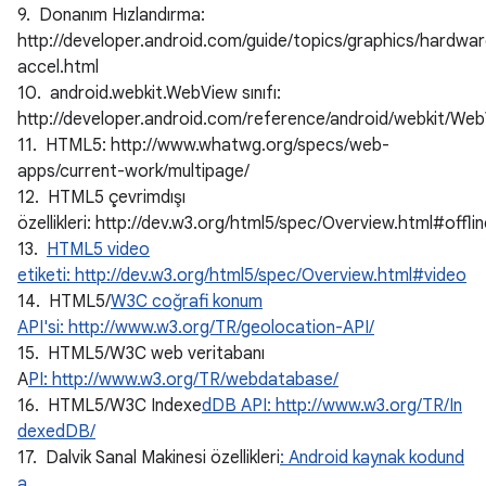
9. Donanım Hızlandırma:
http://developer.android.com/guide/topics/graphics/hardwa
accel.html
10. android.webkit.WebView sınıfı:
http://developer.android.com/reference/android/webkit/Web
11. HTML5: http://www.whatwg.org/specs/web-
apps/current-work/multipage/
12. HTML5 çevrimdışı
özellikleri: http://dev.w3.org/html5/spec/Overview.html#offli
13.
HTML5 video
etiketi: http://dev.w3.org/html5/spec/Overview.html#video
14. HTML5/
W3C coğrafi konum
API'si: http://www.w3.org/TR/geolocation-API/
15. HTML5/W3C web veritabanı
A
PI: http://www.w3.org/TR/webdatabase/
16. HTML5/W3C Indexe
dDB API: http://www.w3.org/TR/In
dexedDB/
17. Dalvik Sanal Makinesi özellikleri
: Android kaynak kodund
a,