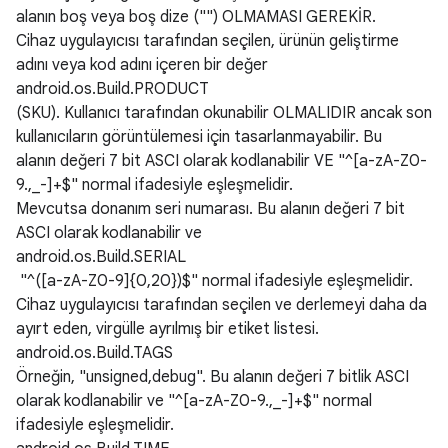
alanın boş veya boş dize ("") OLMAMASI GEREKİR.
Cihaz uygulayıcısı tarafından seçilen, ürünün geliştirme
adını veya kod adını içeren bir değer
android.os.Build.PRODUCT
(SKU). Kullanıcı tarafından okunabilir OLMALIDIR ancak son
kullanıcıların görüntülemesi için tasarlanmayabilir. Bu
alanın değeri 7 bit ASCI olarak kodlanabilir VE "^[a-zA-Z0-
9.,_-]+$" normal ifadesiyle eşleşmelidir.
Mevcutsa donanım seri numarası. Bu alanın değeri 7 bit
ASCI olarak kodlanabilir ve
android.os.Build.SERIAL
"^([a-zA-Z0-9]{0,20})$" normal ifadesiyle eşleşmelidir.
Cihaz uygulayıcısı tarafından seçilen ve derlemeyi daha da
ayırt eden, virgülle ayrılmış bir etiket listesi.
android.os.Build.TAGS
Örneğin, "unsigned,debug". Bu alanın değeri 7 bitlik ASCI
olarak kodlanabilir ve "^[a-zA-Z0-9.,_-]+$" normal
ifadesiyle eşleşmelidir.