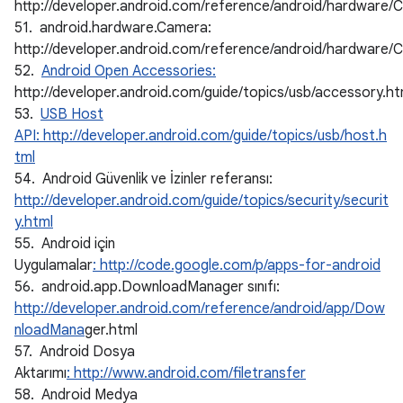
http://developer.android.com/reference/android/hardware/C
51. android.hardware.Camera:
http://developer.android.com/reference/android/hardware/
52.
Android Open Accessories:
http://developer.android.com/guide/topics/usb/accessory.ht
53.
USB Host
API: http://developer.android.com/guide/topics/usb/host.h
tml
54. Android Güvenlik ve İzinler referansı:
http://developer.android.com/guide/topics/security/securit
y.html
55. Android için
Uygulamalar
: http://code.google.com/p/apps-for-android
56. android.app.DownloadManager sınıfı:
http://developer.android.com/reference/android/app/Dow
nloadMana
ger.html
57. Android Dosya
Aktarımı
: http://www.android.com/filetransfer
58. Android Medya