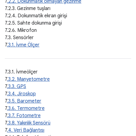
7
.2.2. Dokunmatik olmayan gezinme
7.2.3. Gezinme tuşları
7.2.4. Dokunmatik ekran girişi
7.2.5. Sahte dokunma girişi
7.2.6. Mikrofon
7.3. Sensörler
7
.3.1. İvme Ölçer
7.3.1. İvmeölçer
7
.3.2. Manyetometre
7
.3.3. GPS
7
.3.4. Jiroskop
7
.3.5. Barometer
7
.3.6. Termometre
7
.3.7. Fotometre
7
.3.8. Yakınlık Sensörü
7
.4. Veri Bağlantısı