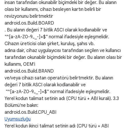
insan tarafından okunabilir biçimdeki bir değer. Bu alanın
olası bir kullanımı, cihazı besleyen kartın belirli bir
revizyonunu belirtmektir
android.os.Build.BOARD
. Bu alanın değeri 7 bitlik ASCI olarak kodlanabilir ve
"^[a-zA-Z0-9.,_-]+$" normal ifadesiyle eşleşmelidir.
Cihazın üreticisi olan şirket, kuruluş, şahıs vb.
adına dair, cihaz uygulayıcısı tarafından seçilen ve kullanıcı
tarafından okunabilir biçimdeki bir değer. Bu alanın olası bir
kullanımı, OEM'i
android.os.Build.BRAND
ve/veya cihazı satan operatörü belirtmektir. Bu alanın
değeri 7 bitlik ASCI olarak kodlanabilir ve
"^[a-zA-Z0-9.,_-]+$" normal ifadesiyle eşleşmelidir.
Yerel kodun talimat setinin adı (CPU türü + ABI kuralı). 3.3
Bölümü'ne bakın:
android.os.Build.CPU_ABI
Uyumsuzluğu
Yerel kodun ikinci talimat setinin adı (CPU türü + ABI