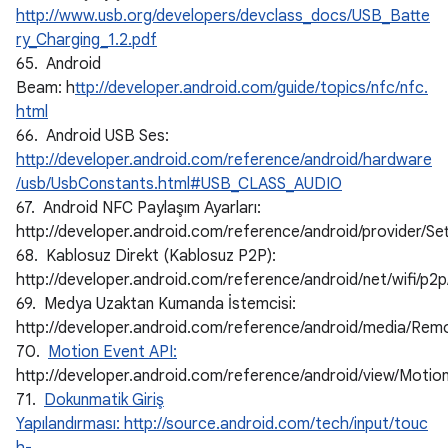
http://www.usb.org/developers/devclass_docs/USB_Batte
ry_Charging_1.2.pdf
65. Android
Beam: h
ttp://developer.android.com/guide/topics/nfc/nfc.
html
66. Android USB Ses:
http://developer.android.com/reference/android/hardware
/usb/UsbConstants.html#USB_CLASS_AUDIO
67. Android NFC Paylaşım Ayarları:
http://developer.android.com/reference/android/provide
68. Kablosuz Direkt (Kablosuz P2P):
http://developer.android.com/reference/android/net/wifi/p
69. Medya Uzaktan Kumanda İstemcisi:
http://developer.android.com/reference/android/media/Rem
70.
Motion Event API:
http://developer.android.com/reference/android/view/Motio
71.
Dokunmatik Giriş
Yapılandırması: http://source.android.com/tech/input/touc