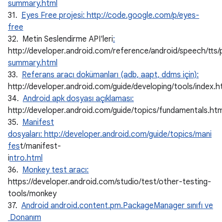
summary.html
31.
Eyes Free projesi: http://code.google.com/p/eyes-
free
32. Metin Seslendirme API'leri
:
http://developer.android.com/reference/android/speech/tts
summary.html
33.
Referans aracı dokümanları (adb, aapt, ddms için):
http://developer.android.com/guide/developing/tools/index.h
34.
Android apk dosyası açıklaması:
http://developer.android.com/guide/topics/fundamentals.htm
35.
Manifest
dosyaları: http://developer.android.com/guide/topics/mani
fes
t/manifest-
i
ntro.html
36.
Monkey test aracı:
https://developer.android.com/studio/test/other-testing-
tools/monkey
37.
Android android.content.pm.PackageManager sınıfı ve
Donanım