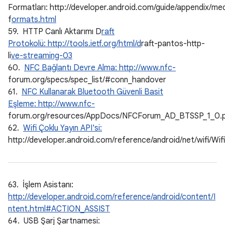
Formatları: http://developer.android.com/guide/appendix/me
f
ormats.html
59. HTTP Canlı Aktarımı D
raft
Protokolü: http://tools.ietf.org/html/d
raft-pantos-http-
li
ve-streaming-03
60.
NFC Bağlantı Devre Alma: http://www.nfc-
forum.org/specs/spec_list/#conn_handover
61.
NFC Kullanarak Bluetooth Güvenli Basit
Eşleme: http://www.nfc-
forum.org/resources/AppDocs/NFCForum_AD_BTSSP_1_0.
62.
Wifi Çoklu Yayın API'si:
http://developer.android.com/reference/android/net/wifi/Wi
63. İşlem Asistanı:
http://developer.android.com/reference/android/content/I
ntent.html#ACTION_ASSIST
64. USB Şarj Şartnamesi: