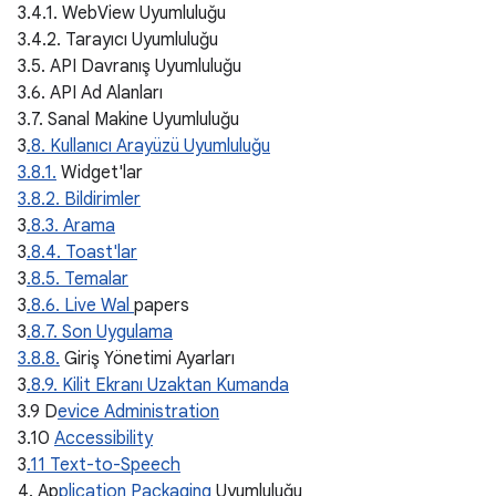
3.4.1. WebView Uyumluluğu
3.4.2. Tarayıcı Uyumluluğu
3.5. API Davranış Uyumluluğu
3.6. API Ad Alanları
3.7. Sanal Makine Uyumluluğu
3
.8. Kullanıcı Arayüzü Uyumluluğu
3.8.1.
Widget'lar
3.8.2. Bildirimler
3
.8.3. Arama
3
.8.4. Toast'lar
3
.8.5. Temalar
3
.8.6. Live Wal
papers
3
.8.7. Son Uygulama
3
.8.8.
Giriş Yönetimi Ayarları
3
.8.9. Kilit Ekranı Uzaktan Kumanda
3.9 D
evice Administration
3.10
Accessibility
3
.11 Text-to-Speech
4. Ap
plication Packaging
Uyumluluğu