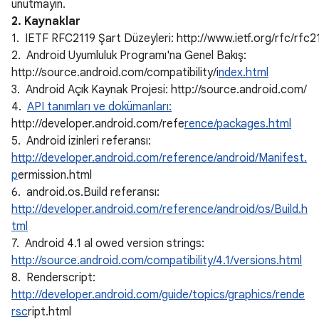
unutmayın.
2. Kaynaklar
1. IETF RFC2119 Şart Düzeyleri: http://www.ietf.org/rfc/rfc2
2. Android Uyumluluk Programı'na Genel Bakış:
http://source.android.com/compatibility/i
ndex.html
3. Android Açık Kaynak Projesi: http://source.android.com/
4.
API tanımları ve dokümanları:
http://developer.android.com/refe
rence/packages.html
5. Android izinleri referansı:
http://developer.android.com/reference/android/Manifest.
p
ermission.html
6. android.os.Build referansı:
http://developer.android.com/reference/android/os/Build.h
tml
7. Android 4.1 al owed version strings:
http://source.android.com/compatibility/4.1/versions.html
8. Renderscript:
http://developer.android.com/guide/topics/graphics/rende
rsc
ript.html