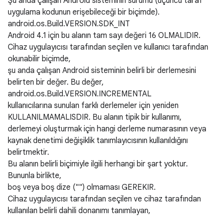
Şu anda çalışan Android sisteminin sürümü (üçüncü taraf
uygulama kodunun erişebileceği bir biçimde).
android.os.Build.VERSION.SDK_INT
Android 4.1 için bu alanın tam sayı değeri 16 OLMALIDIR.
Cihaz uygulayıcısı tarafından seçilen ve kullanıcı tarafından
okunabilir biçimde,
şu anda çalışan Android sisteminin belirli bir derlemesini
belirten bir değer. Bu değer,
android.os.Build.VERSION.INCREMENTAL
kullanıcılarına sunulan farklı derlemeler için yeniden
KULLANILMAMALISDIR. Bu alanın tipik bir kullanımı,
derlemeyi oluşturmak için hangi derleme numarasının veya
kaynak denetimi değişiklik tanımlayıcısının kullanıldığını
belirtmektir.
Bu alanın belirli biçimiyle ilgili herhangi bir şart yoktur.
Bununla birlikte,
boş veya boş dize ("") olmaması GEREKIR.
Cihaz uygulayıcısı tarafından seçilen ve cihaz tarafından
kullanılan belirli dahili donanımı tanımlayan,