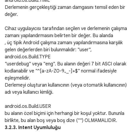
android.os.Build.TIME
Derlemenin gerçekleştiği zaman damgasını temsil eden bir
değer.
Cihaz uygulayıcısı tarafından seçilen ve derlemenin çalışma
zamanı yapılandırmasını belirten bir değer. Bu alanda
, üç tipik Android çalışma zamanı yapılandırmasına karşılık
gelen değerlerden biri bulunmalıdır: "user",
android.os.Build.TYPE
"userdebug" veya "eng". Bu alanın değeri 7 bit ASCI olarak
kodlanabilir ve "^[a-zA-Z0-9.,_-]+$" normal ifadesiyle
eşleşmelidir.
Derlemeyi oluşturan kullanıcının (veya otomatik kullanıcının)
adı veya kullanıcı kimliği.
android.os.Build.USER
bu alanın özel biçimi için herhangi bir koşul yoktur. Bununla
birlikte, bu alan boş veya boş dize ("") OLMAMALIDIR.
3.2.3. Intent Uyumluluğu