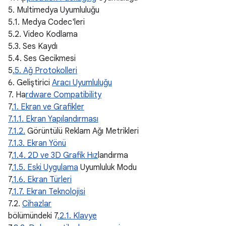
5. Multimedya Uyumluluğu
5.1. Medya Codec'leri
5.2. Video Kodlama
5.3. Ses Kaydı
5.4. Ses Gecikmesi
5
.5. Ağ Protokolleri
6. Geliştirici
Aracı Uyumluluğu
7. Ha
rdware Compatibility
7
.1. Ekran ve Grafikler
7.1.1. Ekran Yapılandırması
7.1.2.
Görüntülü Reklam Ağı Metrikleri
7.1.3. Ekran Yönü
7
.1.4. 2D ve 3D Grafik Hız
landırma
7
.1.5. Eski Uygulama
Uyumluluk Modu
7
.1.6. Ekran Türleri
7
.1.7. Ekran Teknolojisi
7.2.
Cihazlar
bölümündeki 7
.2.1. Klavye