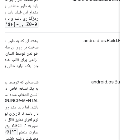
باید به طور منطقی برای انسان ق
رمزگذاری باشد و با عبارت منظ
-]+$"
_
,
.
Z0-9
مطابقت داش
android.os.Build.HOS
رشته ای که به طور منحصر به فر
ساخت بر روی آن ساخته شده است
خواندن توسط انسان، شناسایی م
الزامی برای قالب خاص این فیلد 
جز اینکه نباید خالی یا رشته خال
android.os.Build.I
شناسه‌ای که توسط پیاده‌کننده د
به یک نسخه خاص، در قالب قاب
انسان انتخاب شده است. این فیل
ild.VERSION.INCREMENTAL
باشد، اما باید مقداری باشد که ب
دار باشد تا کاربران نهایی بتوان
نرم افزار تمایز قائل شوند. مقدار
صورت ASCII 7 بیتی قا
A-Z0-9
"^[a-z
عبارت منظم
مطابقت داشته باشد.