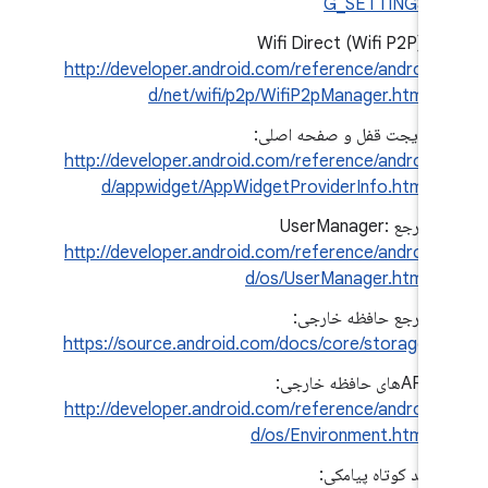
G_SETTINGS
Wifi Direct (Wifi P2P):
http://developer.android.com/reference/androi
d/net/wifi/p2p/WifiP2pManager.html
ویجت قفل و صفحه اصلی:
http://developer.android.com/reference/androi
d/appwidget/AppWidgetProviderInfo.html
مرجع UserManager:
http://developer.android.com/reference/androi
d/os/UserManager.html
مرجع حافظه خارجی:
https://source.android.com/docs/core/storage
APIهای حافظه خارجی:
http://developer.android.com/reference/androi
d/os/Environment.html
کد کوتاه پیامکی: