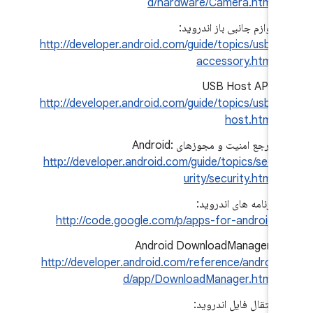
d/hardware/Camera.html
لوازم جانبی باز اندروید:
http://developer.android.com/guide/topics/usb/
accessory.html
USB Host API:
http://developer.android.com/guide/topics/usb/
host.html
مرجع امنیت و مجوزهای Android:
http://developer.android.com/guide/topics/sec
urity/security.html
برنامه های اندروید:
http://code.google.com/p/apps-for-android
Android DownloadManager:
http://developer.android.com/reference/androi
d/app/DownloadManager.html
انتقال فایل اندروید: