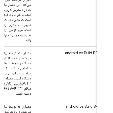
می‌کند. این مقدار نباید برای 
که در دسترس کاربران نهایی قرار 
استفاده شود. یک استفاده معمولی
است که نشان دهد کدام شماره س
تغییر منبع-کنترل برای تولید بی
است. هیچ الزامی برای قالب خا
ندارد، به جز اینکه نباید خالی یا
باشد.
android.os.Build.BOAR
مقداری که توسط پیاده‌کننده دس
می‌شود و سخت‌افزار داخلی خا
دستگاه را در قالب قابل خواندن
شناسایی می‌کند. یکی از کاربرده
فیلد نشان دادن بازبینی خاص برد
دستگاه است. مقدار این فیلد با
ASCII 7 بیتی قابل رمزگذاری
"
_
,
.
A-Z0-9
"^[a-z
منظم
داشته باشد.
android.os.Build.BRAN
مقداری که توسط پیاده‌کننده دس
می‌شود و نام شرکت، سازمان، فر