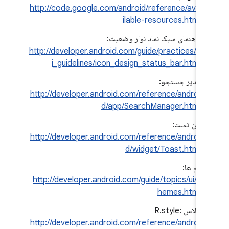
http://code.google.com/android/reference/ava
ilable-resources.html
راهنمای سبک نماد نوار وضعیت:
http://developer.android.com/guide/practices/u
i_guidelines/icon_design_status_bar.html
مدیر جستجو:
http://developer.android.com/reference/androi
d/app/SearchManager.html
نان تست:
http://developer.android.com/reference/androi
d/widget/Toast.html
تم ها:
http://developer.android.com/guide/topics/ui/t
hemes.html
کلاس R.style:
http://developer.android.com/reference/androi