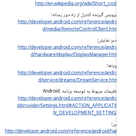
http://en.wikipedia.org/wiki/Short_code
سرویس گیرنده کنترل از راه دور رسانه:
http://developer.android.com/reference/androi
d/media/RemoteControlClient.html
مدیر نمایش:
http://developer.android.com/reference/androi
d/hardware/display/DisplayManager.html
رویاها:
http://developer.android.com/reference/androi
d/service/dreams/DreamService.html
تنظیمات مربوط به توسعه برنامه Android:
http://developer.android.com/reference/androi
d/provider/Settings.html#ACTION_APPLICATIO
N_DEVELOPMENT_SETTINGS
دوربین:
http://developer.android.com/reference/android/hardw