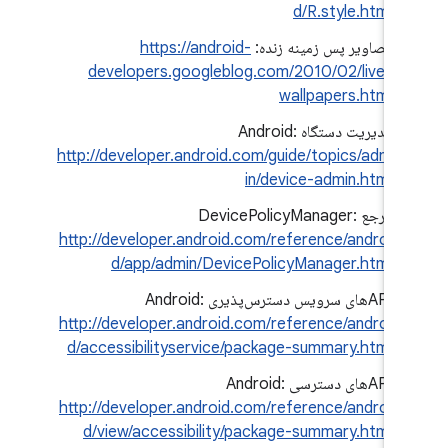
d/R.style.html
تصاویر پس زمینه زنده:
https://android-
developers.googleblog.com/2010/02/live-
wallpapers.html
مدیریت دستگاه Android:
http://developer.android.com/guide/topics/adm
in/device-admin.html
مرجع DevicePolicyManager:
http://developer.android.com/reference/androi
d/app/admin/DevicePolicyManager.html
APIهای سرویس دسترس‌پذیری Android:
http://developer.android.com/reference/androi
d/accessibilityservice/package-summary.html
APIهای دسترسی Android:
http://developer.android.com/reference/androi
d/view/accessibility/package-summary.html