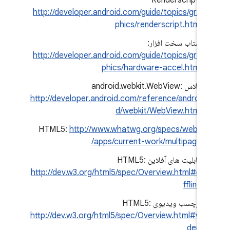
Renderscript:
http://developer.android.com/guide/topics/gra
phics/renderscript.html
شتاب سخت افزار:
http://developer.android.com/guide/topics/gra
phics/hardware-accel.html
کلاس android.webkit.WebView:
http://developer.android.com/reference/androi
d/webkit/WebView.html
HTML5:
http://www.whatwg.org/specs/web-
apps/current-work/multipage/
قابلیت های آفلاین HTML5:
http://dev.w3.org/html5/spec/Overview.html#o
ffline
برچسب ویدیوی HTML5:
http://dev.w3.org/html5/spec/Overview.html#vi
deo