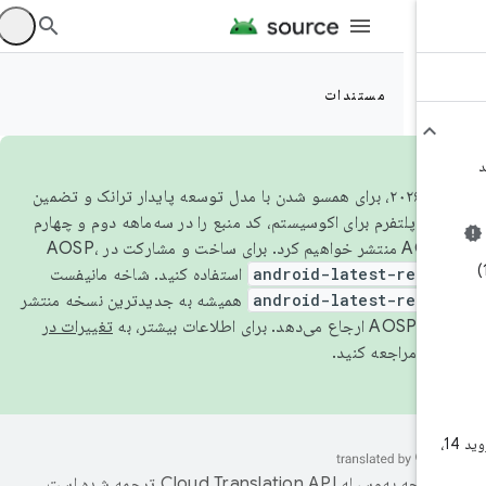
ورود 
مستندات
از سال ۲۰۲۶، برای همسو شدن با مدل توسعه پایدار ترانک و تضمین
اری پلتفرم برای اکوسیستم، کد منبع را در سه‌ماهه دوم و چهارم
android-latest-relea
استفاده کنید. شاخه مانیفست
android-latest-relea
همیشه به جدیدترین نسخه منتشر
د. برای اطلاعات بیشتر، به
تغییرات در
AO
مراجعه کنید.
اندروید 14، اندروید 14، اندروید 14،
صفحه به‌وسیله
ترجمه شده است.