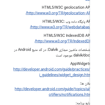
HTML5/W3C geolocation API:
http://www.w3.org/TR/geolocation-API/
API پایگاه داده وب HTML5/W3C:
http://www.w3.org/TR/webdatabase/
HTML5/W3C IndexedDB API:
http://www.w3.org/TR/IndexedDB/
مشخصات ماشین مجازی Dalvik: در کد منبع Android در
dalvik/docs موجود است
AppWidgets:
http://developer.android.com/guide/practices/u
i_guidelines/widget_design.html
اعلان ها:
http://developer.android.com/guide/topics/ui/n
otifiers/notifications.html
منابع برنامه: