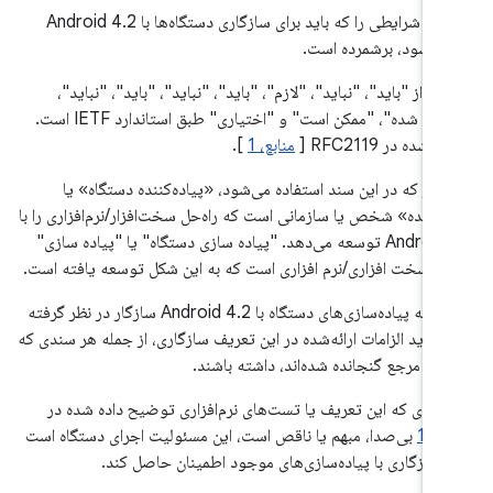
این سند شرایطی را که باید برای سازگاری دستگاه‌ها با Android 4.2
ت شود، برشمرده است.
اده از "باید"، "نباید"، "لازم"، "باید"، "نباید"، "باید"، "نباید"،
"توصیه شده"، "ممکن است" و "اختیاری" طبق استاندارد IETF است.
شده در RFC2119 [
منابع، 1
].
طور که در این سند استفاده می‌شود، «پیاده‌کننده دستگاه» یا
اکننده» شخص یا سازمانی است که راه‌حل سخت‌افزار/نرم‌افزاری را با
Android 4.2 توسعه می‌دهد. "پیاده سازی دستگاه" یا "پیاده سازی"
حل سخت افزاری/نرم افزاری است که به این شکل توسعه یافته است.
برای اینکه پیاده‌سازی‌های دستگاه با Android 4.2 سازگار در نظر گرفته
، باید الزامات ارائه‌شده در این تعریف سازگاری، از جمله هر سندی که
ریق مرجع گنجانده شده‌اند، داشته باشند.
واردی که این تعریف یا تست‌های نرم‌افزاری توضیح داده شده در
10
بی‌صدا، مبهم یا ناقص است، این مسئولیت اجرای دستگاه است
ز سازگاری با پیاده‌سازی‌های موجود اطمینان حاصل کند.