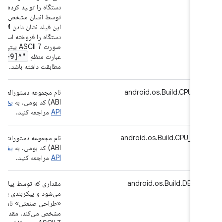
دستگاه را تولید کرده است، در 
توسط انسان مشخص می‌کند. استف
این فیلد نشا
دستگاه را فروخته است. مقدار ای
صورت ASCII 7 بیتی قا
A-Z0-9
"^[a-z
عبارت منظم
مطابقت داشته باشد.
android.os.Build.CPU_AB
ABI) کد بومی. به
API
مراجعه کنید.
android.os.Build.CPU_ABI
ABI) کد بومی. به
API
مراجعه کنید.
android.os.Build.DEVIC
مقداری که توسط پیاده‌کننده دس
می‌شود و پیکربندی یا بازبینی 
«طراحی صنعتی» نامیده می‌شود
مشخص می‌کند. مقدار این فیلد 