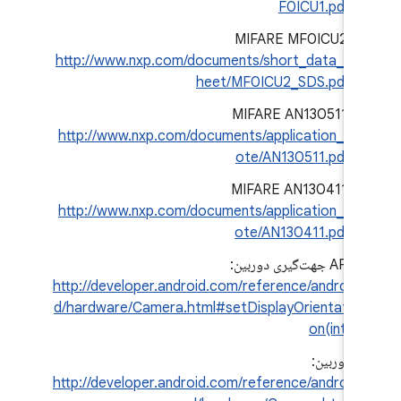
F0ICU1.pdf
MIFARE MF0ICU2:
http://www.nxp.com/documents/short_data_s
heet/MF0ICU2_SDS.pdf
MIFARE AN130511:
http://www.nxp.com/documents/application_n
ote/AN130511.pdf
MIFARE AN130411:
http://www.nxp.com/documents/application_n
ote/AN130411.pdf
API جهت‌گیری دوربین:
http://developer.android.com/reference/androi
d/hardware/Camera.html#setDisplayOrientati
on(int)
دوربین:
http://developer.android.com/reference/androi