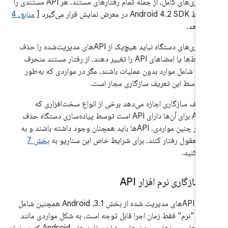
پیاده‌سازی‌های کامل، از جمله تمام رفتارهای مستند، هر API مستندی را
And در معرض نمایش قرار می‌گیرد [
منابع، 4
ائه دهد.
پیاده‌سازی‌های دستگاه نباید هیچ‌یک از APIهای مدیریت‌شده را حذف
کنند، رابط‌ها یا امضاهای API را تغییر دهند، از رفتار مستند منحرف
، یا شامل موارد بدون عملیات باشند، مگر در مواردی که به‌طور
توسط این تعریف سازگاری مجاز است.
تعریف سازگاری اجازه می‌دهد برخی از انواع سخت‌افزاری که
Android برای آن‌ها دارای API است توسط پیاده‌سازی دستگاه حذف
شوند. در چنین مواردی، APIها باید همچنان وجود داشته باشند و به
 معقول رفتار کنند. برای شرایط خاص این سناریو به
بخش 7
عه کنید.
.
سازگاری نرم افزار API
علاوه بر APIهای مدیریت شده از بخش 3.1، Android همچنین شامل
یک API "نرم" فقط زمان اجرا قابل توجه است، به شکل مواردی مانند