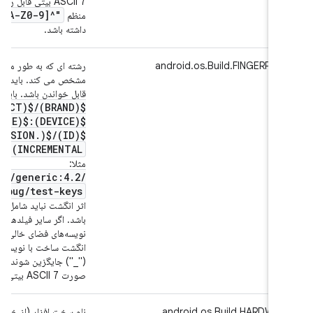
ASCII 7 بیتی قابل رمزگذاری
"
_
,
.
A-Z0-9
"^[a-z
منظم
داشته باشد.
android.os.Build.FINGERPRIN
رشته ای که به طور منحصر به ف
مشخص می کند. باید به طور من
قابل خواندن باشد. باید از این ا
$(PRODUCT)
/
$(BRAND)
.
RELEASE)
$(DEVICE):$(VERSION
.
$(VERSION
/
$(ID)
INCREMENTAL):$(TYPE)
مثلا:
ydevice
/
generic:4
.
2
/
userdebug
/
test-keys
اثر انگشت نباید شامل کاراکتره
باشد. اگر سایر فیلدهای موجود در
نویسه‌های فضای خالی هستند، آنها
انگشت ساخت با نویسه دیگری م
("_") جایگزین شوند. مقدار این 
صورت ASCII 7 بیتی قابل رمزگذاری باشد.
android.os.Build.HARDWAR