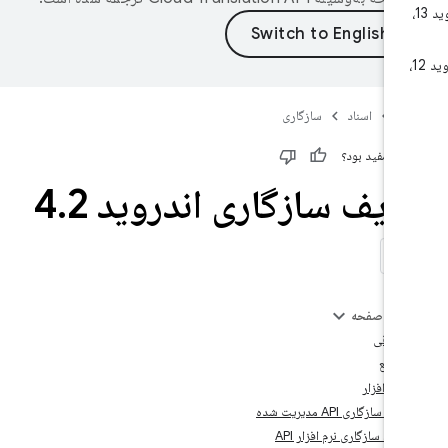
اندروید 12،
A
اسناد
سازگاری
رور مفید بود؟
ریف سازگاری اندروید 4
2
.
 این صفحه
بع
ر
3.1. سازگاری API مدیریت شده
3.2. سازگاری نرم افزار API