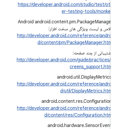
https://developer.android.com/studio/test/oth
er-testing-tools/monkey
Android android.content.pm.PackageManager
کلاس و لیست ویژگی های سخت افزار:
http://developer.android.com/reference/androi
d/content/pm/PackageManager.html
پشتیبانی از چند صفحه:
http://developer.android.com/guide/practices/s
creens_support.html
android.util.DisplayMetrics:
http://developer.android.com/reference/androi
d/util/DisplayMetrics.html
android.content.res.Configuration:
http://developer.android.com/reference/androi
d/content/res/Configuration.html
android.hardware.SensorEvent: