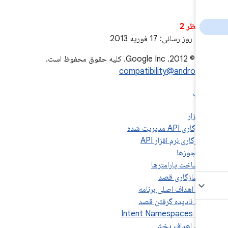
د نظر 2
به روز رسانی: 17 فوریه 2013
Google I. کلیه حقوق محفوظ است.
compatibility@android.
وزها
رامترها
ری قصد
ف اصلی برنامه
یده گرفتن قصد
3.2.3.3. Inte
اهداف پخش