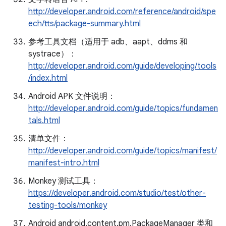
http://developer.android.com/reference/android/spe
ech/tts/package-summary.html
参考工具文档（适用于 adb、aapt、ddms 和
systrace）：
http://developer.android.com/guide/developing/tools
/index.html
Android APK 文件说明：
http://developer.android.com/guide/topics/fundamen
tals.html
清单文件：
http://developer.android.com/guide/topics/manifest/
manifest-intro.html
Monkey 测试工具：
https://developer.android.com/studio/test/other-
testing-tools/monkey
Android android.content.pm.PackageManager 类和