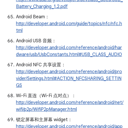
Battery_Charging_1.2.pdf
Android Beam：
http://developer.android.com/guide/topics/nfc/nfc.h
tml
Android USB 音频：
http://developer.android.com/reference/android/har
dware/usb/UsbConstants.html#USB_CLASS_AUDIO
Android NFC 共享设置：
http://developer.android.com/reference/android/pro
vider/Settings.html#ACTION_NFCSHARING_SETTIN
GS
Wi-Fi 直连（Wi-Fi 点对点）：
http://developer.android.com/reference/android/net/
wifi/p2p/WifiP2pManager.html
锁定屏幕和主屏幕 widget：
http://developer.android.com/reference/android/app