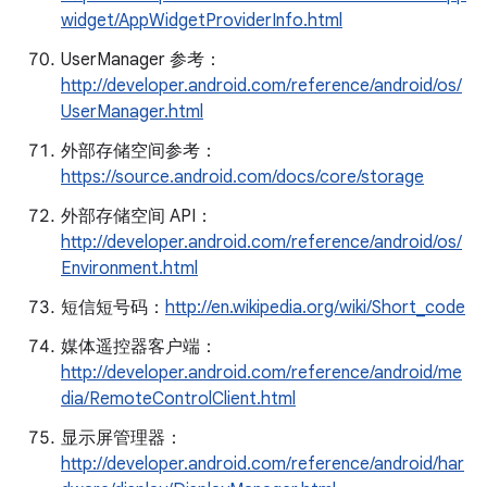
widget/AppWidgetProviderInfo.html
UserManager 参考：
http://developer.android.com/reference/android/os/
UserManager.html
外部存储空间参考：
https://source.android.com/docs/core/storage
外部存储空间 API：
http://developer.android.com/reference/android/os/
Environment.html
短信短号码：
http://en.wikipedia.org/wiki/Short_code
媒体遥控器客户端：
http://developer.android.com/reference/android/me
dia/RemoteControlClient.html
显示屏管理器：
http://developer.android.com/reference/android/har