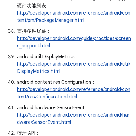
硬件功能列表：
http://developer.android.com/reference/android/con
tent/pm/PackageManager.html
支持多种屏幕：
http://developer.android.com/guide/practices/screen
s_support.html
android.util.DisplayMetrics：
http://developer.android.com/reference/android/util/
DisplayMetrics.html
android.content.res.Configuration：
http://developer.android.com/reference/android/con
tent/res/Configuration.html
android.hardware.SensorEvent：
http://developer.android.com/reference/android/har
dware/SensorEvent.html
蓝牙 API：