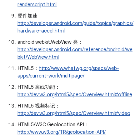
renderscript.html
硬件加速：
http://developer.android.com/guide/topics/graphics/
hardware-accel.html
android.webkit.WebView 类：
http://developer.android.com/reference/android/we
bkit/WebView.html
HTML5：
http://www.whatwg.org/specs/web-
apps/current-work/multipage/
HTML5 离线功能：
http://dev.w3.org/html5/spec/Overview.html#offline
HTML5 视频标记：
http://dev.w3.org/html5/spec/Overview.html#video
HTML5/W3C Geolocation API：
http://www.w3.org/TR/geolocation-API/