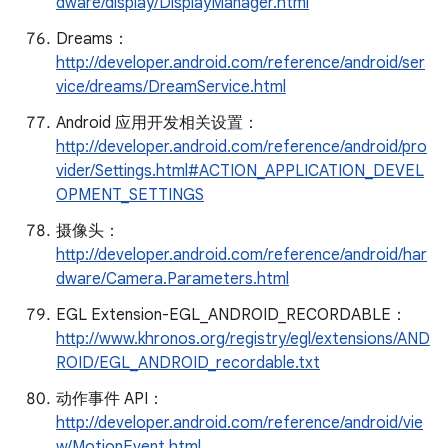
dware/display/DisplayManager.html
Dreams：
http://developer.android.com/reference/android/ser
vice/dreams/DreamService.html
Android 应用开发相关设置：
http://developer.android.com/reference/android/pro
vider/Settings.html#ACTION_APPLICATION_DEVEL
OPMENT_SETTINGS
摄像头：
http://developer.android.com/reference/android/har
dware/Camera.Parameters.html
EGL Extension-EGL_ANDROID_RECORDABLE：
http://www.khronos.org/registry/egl/extensions/AND
ROID/EGL_ANDROID_recordable.txt
动作事件 API：
http://developer.android.com/reference/android/vie
w/MotionEvent.html