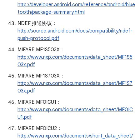
http://developer.android.com/reference/android/blue
tooth/package-summary.html
NDEF 推送协议：
http://source.android.com/docs/compatibility/ndef-
push-protocol.pdf
MIFARE MF1S503X：
http://www.nxp.com/documents/data_sheet/MF1S5
03x.pdf
MIFARE MF1S703X：
http://www.nxp.com/documents/data_sheet/MF1S7
03x.pdf
MIFARE MF0ICU1：
http://www.nxp.com/documents/data_sheet/MF0IC
U1.pdf
MIFARE MF0ICU2：
http://www.nxp.com/documents/short_data_sheet/