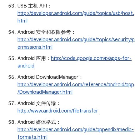
USB 主机 API：
http://developer.android.com/guide/topics/usb/host.
html
Android 安全和权限参考：
http://developer.android.com/guide/topics/security/p
ermissions.html
Android 应用：
http://code.google.com/p/apps-for-
android
Android DownloadManager：
http://developer.android.com/reference/android/app
/DownloadManager.html
Android 文件传输：
http://www.android.com/filetransfer
Android 媒体格式：
http://developer.android.com/guide/appendix/media-
formats.html