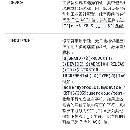
DEVICE
由设备实现者选择的值，其中包含开
名称或代码名称，用于标识设备的硬
能和工业设计配置。此字段的值必须
码为 7 位 ASCII 值，并与正则表达式
"^[a-z
A-Z0-9
.
,
_
-]+$"
匹配。
FINGERPRINT
该字符串用于独一无二地标识相应 bui
应采用人类可读懂的格式，必须遵从
模板：
$(BRAND)
/
$(PRODUCT)
/
$(DEVICE):$(VERSION
.
RELEASE)
$(ID)
/
$(VERSION
.
INCREMENTAL):$(TYPE)
/
$(TAGS
例如：
acme
/
myproduct
/
mydevice:4
.
KRT16
/
3359:userdebug
/
test-ke
指纹不得包含空白字符。如果上述模
包含的其他字段内有空白字符，则在 bu
指纹中必须将空白字符替换为其他字
例如下划线 ("_") 字符。 此字段的值
可编码为 7 位的 ASCII 值。