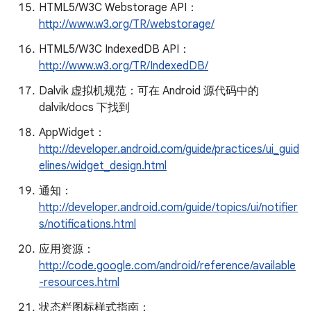
HTML5/W3C Webstorage API：
http://www.w3.org/TR/webstorage/
HTML5/W3C IndexedDB API：
http://www.w3.org/TR/IndexedDB/
Dalvik 虚拟机规范：可在 Android 源代码中的
dalvik/docs 下找到
AppWidget：
http://developer.android.com/guide/practices/ui_guid
elines/widget_design.html
通知：
http://developer.android.com/guide/topics/ui/notifier
s/notifications.html
应用资源：
http://code.google.com/android/reference/available
-resources.html
状态栏图标样式指南：