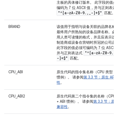
主板的具体修订版本。 此字段的值必
编码为 7 位 ASCII 值，并与正则表达
"^[a-z
A-Z0-9
.
,
_
-]+$"
匹配。
BRAND
该值用于指明与设备关联的品牌名称
最终用户所熟知的设备品牌名称。必
用人类可读懂的格式，并且应表示设
制造商或设备在营销时所冠的公司品
此字段的值必须可编码为 7 位 ASCII 
"^[a-z
A-Z0-9
.
,
_
并与正则表达式
-]+$"
匹配。
CPU_ABI
原生代码的指令集名称（CPU 类型 + A
惯例）。 请参阅
第 3.3 节：原生 API
性
。
CPU_ABI2
原生代码第二个指令集的名称（CPU 
+ ABI 惯例）。 请参阅
第 3.3 节：原生
兼容性
。