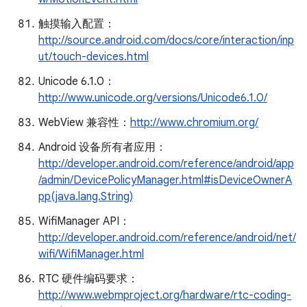
触摸输入配置：
http://source.android.com/docs/core/interaction/inp
ut/touch-devices.html
Unicode 6.1.0：
http://www.unicode.org/versions/Unicode6.1.0/
WebView 兼容性：
http://www.chromium.org/
Android 设备所有者应用：
http://developer.android.com/reference/android/app
/admin/DevicePolicyManager.html#isDeviceOwnerA
pp(java.lang.String)
WifiManager API：
http://developer.android.com/reference/android/net/
wifi/WifiManager.html
RTC 硬件编码要求：
http://www.webmproject.org/hardware/rtc-coding-