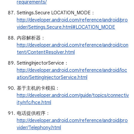
requirements/
Settings.Secure LOCATION_MODE：
http://developer.android.com/reference/android/pro
vider/Settings.Secure.html#LOCATION_MODE
内容解析器：
http://developer.android.com/reference/android/con
tent/ContentResolver.html
SettingInjectorService：
http://developer.android.com/reference/android/loc
ation/SettingInjectorService.html
基于主机的卡模拟：
http://developer.android.com/guide/topics/connectiv
ity/nfc/hce.html
电话提供程序：
http://developer.android.com/reference/android/pro
vider/Telephony.html