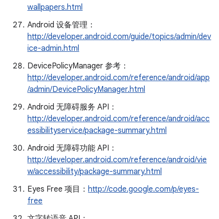
wallpapers.html
Android 设备管理：
http://developer.android.com/guide/topics/admin/dev
ice-admin.html
DevicePolicyManager 参考：
http://developer.android.com/reference/android/app
/admin/DevicePolicyManager.html
Android 无障碍服务 API：
http://developer.android.com/reference/android/acc
essibilityservice/package-summary.html
Android 无障碍功能 API：
http://developer.android.com/reference/android/vie
w/accessibility/package-summary.html
Eyes Free 项目：
http://code.google.com/p/eyes-
free
文字转语音 API：