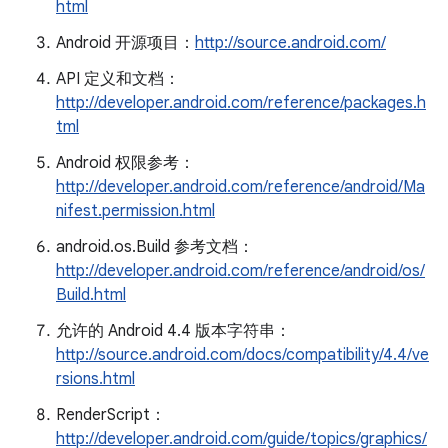
html
Android 开源项目：
http://source.android.com/
API 定义和文档：
http://developer.android.com/reference/packages.h
tml
Android 权限参考：
http://developer.android.com/reference/android/Ma
nifest.permission.html
android.os.Build 参考文档：
http://developer.android.com/reference/android/os/
Build.html
允许的 Android 4.4 版本字符串：
http://source.android.com/docs/compatibility/4.4/ve
rsions.html
RenderScript：
http://developer.android.com/guide/topics/graphics/