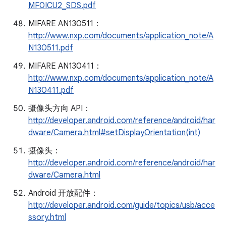
MF0ICU2_SDS.pdf
MIFARE AN130511：
http://www.nxp.com/documents/application_note/A
N130511.pdf
MIFARE AN130411：
http://www.nxp.com/documents/application_note/A
N130411.pdf
摄像头方向 API：
http://developer.android.com/reference/android/har
dware/Camera.html#setDisplayOrientation(int)
摄像头：
http://developer.android.com/reference/android/har
dware/Camera.html
Android 开放配件：
http://developer.android.com/guide/topics/usb/acce
ssory.html