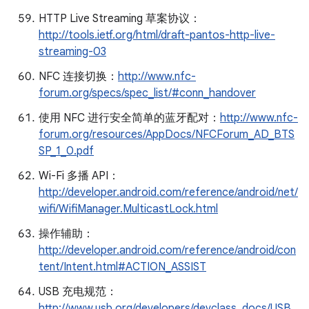
HTTP Live Streaming 草案协议：
http://tools.ietf.org/html/draft-pantos-http-live-
streaming-03
NFC 连接切换：
http://www.nfc-
forum.org/specs/spec_list/#conn_handover
使用 NFC 进行安全简单的蓝牙配对：
http://www.nfc-
forum.org/resources/AppDocs/NFCForum_AD_BTS
SP_1_0.pdf
Wi-Fi 多播 API：
http://developer.android.com/reference/android/net/
wifi/WifiManager.MulticastLock.html
操作辅助：
http://developer.android.com/reference/android/con
tent/Intent.html#ACTION_ASSIST
USB 充电规范：
http://www.usb.org/developers/devclass_docs/USB_