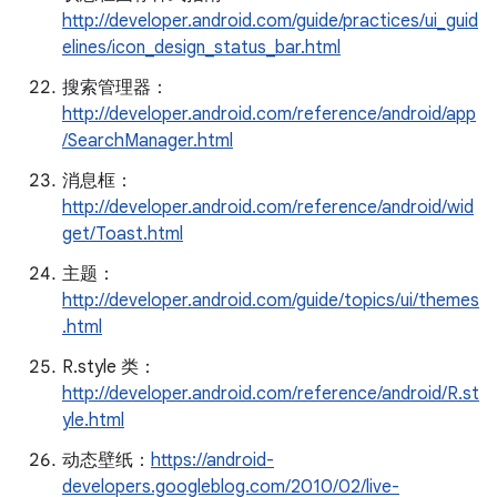
http://developer.android.com/guide/practices/ui_guid
elines/icon_design_status_bar.html
搜索管理器：
http://developer.android.com/reference/android/app
/SearchManager.html
消息框：
http://developer.android.com/reference/android/wid
get/Toast.html
主题：
http://developer.android.com/guide/topics/ui/themes
.html
R.style 类：
http://developer.android.com/reference/android/R.st
yle.html
动态壁纸：
https://android-
developers.googleblog.com/2010/02/live-