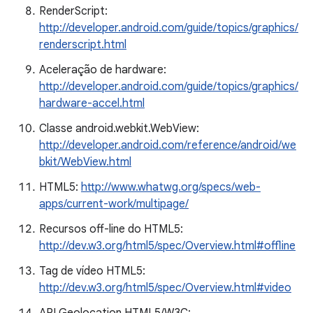
RenderScript:
http://developer.android.com/guide/topics/graphics/
renderscript.html
Aceleração de hardware:
http://developer.android.com/guide/topics/graphics/
hardware-accel.html
Classe android.webkit.WebView:
http://developer.android.com/reference/android/we
bkit/WebView.html
HTML5:
http://www.whatwg.org/specs/web-
apps/current-work/multipage/
Recursos off-line do HTML5:
http://dev.w3.org/html5/spec/Overview.html#offline
Tag de vídeo HTML5:
http://dev.w3.org/html5/spec/Overview.html#video