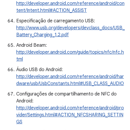
http://developer.android.com/reference/android/con
tent/Intent.html#ACTION_ASSIST
Especificação de carregamento USB:
http://www.usb.org/developers/devclass_docs/USB_
Battery_Charging_1.2.pdf
Android Beam:
http://developer.android.com/guide/topics/nfc/nfc.h
tml
Áudio USB do Android:
http://developer.android.com/reference/android/har
dware/usb/UsbConstants.html#USB_CLASS_AUDIO
Configurações de compartilhamento de NFC do
Android:
http://developer.android.com/reference/android/pro
vider/Settings.html#ACTION_NFCSHARING_SETTIN
GS