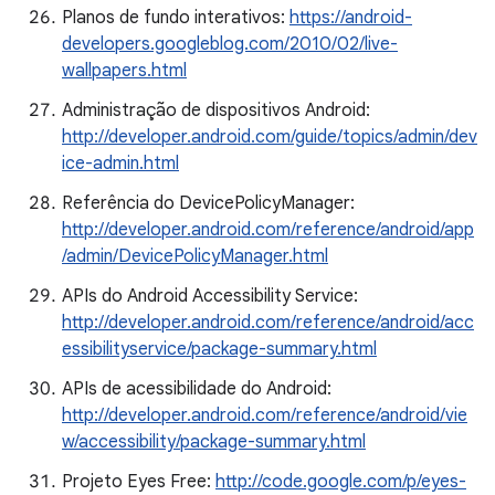
Planos de fundo interativos:
https://android-
developers.googleblog.com/2010/02/live-
wallpapers.html
Administração de dispositivos Android:
http://developer.android.com/guide/topics/admin/dev
ice-admin.html
Referência do DevicePolicyManager:
http://developer.android.com/reference/android/app
/admin/DevicePolicyManager.html
APIs do Android Accessibility Service:
http://developer.android.com/reference/android/acc
essibilityservice/package-summary.html
APIs de acessibilidade do Android:
http://developer.android.com/reference/android/vie
w/accessibility/package-summary.html
Projeto Eyes Free:
http://code.google.com/p/eyes-