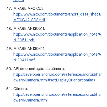
U1.pdf
MIFARE MF0ICU2:
http://www.nxp.com/documents/short_data_sheet/
MF0ICU2_SDS.pdf
MIFARE AN130511:
http://www.nxp.com/documents/application_note/A
N130511.pdf
MIFARE AN130411:
http://www.nxp.com/documents/application_note/A
N130411.pdf
API de orientação da câmera:
http://developer.android.com/reference/android/har
dware/Camera.html#setDisplayOrientation(int)
Câmera:
http://developer.android.com/reference/android/har
dware/Camera.html