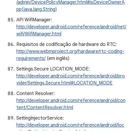
/admin/DevicePolicyManager.html#isDeviceOwnerA
pp(java.lang.String)
API WifiManager:
http://developer.android.com/reference/android/net/
wifi/WifiManager.html
Requisitos de codificação de hardware do RTC:
http://www.webmproject.org/hardware/rtc-coding-
requirements/
(em inglês)
Settings.Secure LOCATION_MODE:
http://developer.android.com/reference/android/pro
vider/Settings.Secure.html#LOCATION_MODE
Content Resolver:
http://developer.android.com/reference/android/con
tent/ContentResolver.html
SettingInjectorService:
http://developer.android.com/reference/android/loc