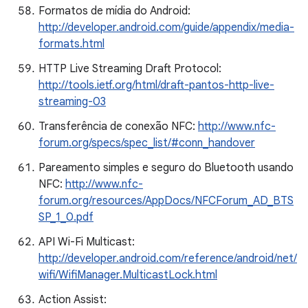
Formatos de mídia do Android:
http://developer.android.com/guide/appendix/media-
formats.html
HTTP Live Streaming Draft Protocol:
http://tools.ietf.org/html/draft-pantos-http-live-
streaming-03
Transferência de conexão NFC:
http://www.nfc-
forum.org/specs/spec_list/#conn_handover
Pareamento simples e seguro do Bluetooth usando
NFC:
http://www.nfc-
forum.org/resources/AppDocs/NFCForum_AD_BTS
SP_1_0.pdf
API Wi-Fi Multicast:
http://developer.android.com/reference/android/net/
wifi/WifiManager.MulticastLock.html
Action Assist: