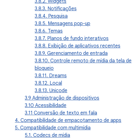
3.8.2. Widgets
3.8.3. Notificações
3.8.4. Pesquisa
3.8.5. Mensagens pop-up
3.8.6. Temas
3.8.7. Planos de fundo interativos
3.8.8. Exibição de aplicativos recentes
3.8.9. Gerenciamento de entrada
3.8.10. Controle remoto de mídia da tela de
bloqueio
3.8.11. Dreams
3.8.12. Local
3.8.13. Unicode
3.9 Administração de dispositivos
3.10 Acessibilidade
3.11 Conversão de texto em fala
4. Compatibilidade de empacotamento de apps
5. Compatibilidade com multimídia
5.1. Codecs de mídia