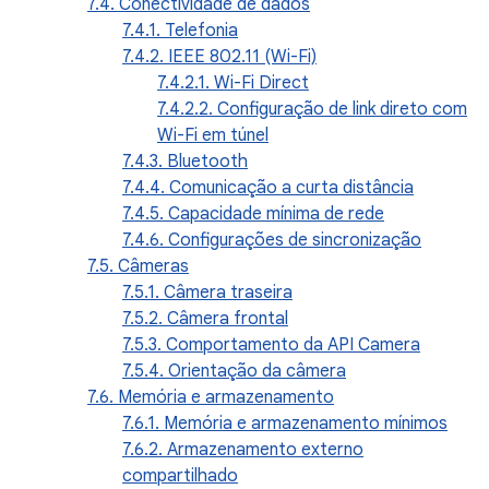
7.4. Conectividade de dados
7.4.1. Telefonia
7.4.2. IEEE 802.11 (Wi-Fi)
7.4.2.1. Wi-Fi Direct
7.4.2.2. Configuração de link direto com
Wi-Fi em túnel
7.4.3. Bluetooth
7.4.4. Comunicação a curta distância
7.4.5. Capacidade mínima de rede
7.4.6. Configurações de sincronização
7.5. Câmeras
7.5.1. Câmera traseira
7.5.2. Câmera frontal
7.5.3. Comportamento da API Camera
7.5.4. Orientação da câmera
7.6. Memória e armazenamento
7.6.1. Memória e armazenamento mínimos
7.6.2. Armazenamento externo
compartilhado