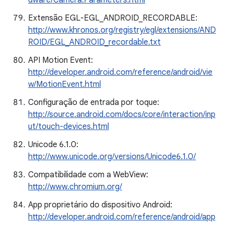
dware/Camera.Parameters.html
Extensão EGL-EGL_ANDROID_RECORDABLE:
http://www.khronos.org/registry/egl/extensions/AND
ROID/EGL_ANDROID_recordable.txt
API Motion Event:
http://developer.android.com/reference/android/vie
w/MotionEvent.html
Configuração de entrada por toque:
http://source.android.com/docs/core/interaction/inp
ut/touch-devices.html
Unicode 6.1.0:
http://www.unicode.org/versions/Unicode6.1.0/
Compatibilidade com a WebView:
http://www.chromium.org/
App proprietário do dispositivo Android:
http://developer.android.com/reference/android/app