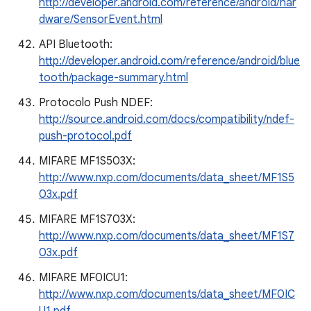
http://developer.android.com/reference/android/har
dware/SensorEvent.html
API Bluetooth:
http://developer.android.com/reference/android/blue
tooth/package-summary.html
Protocolo Push NDEF:
http://source.android.com/docs/compatibility/ndef-
push-protocol.pdf
MIFARE MF1S503X:
http://www.nxp.com/documents/data_sheet/MF1S5
03x.pdf
MIFARE MF1S703X:
http://www.nxp.com/documents/data_sheet/MF1S7
03x.pdf
MIFARE MF0ICU1:
http://www.nxp.com/documents/data_sheet/MF0IC