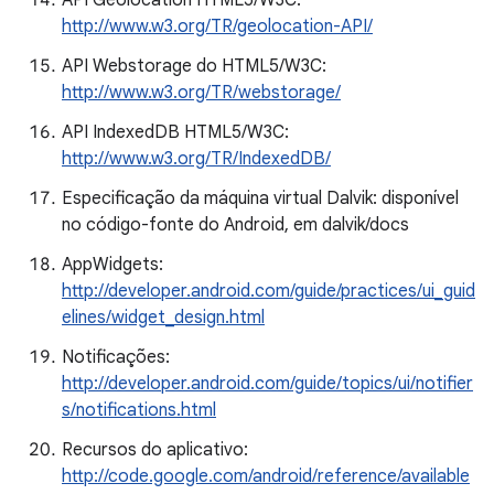
API Geolocation HTML5/W3C:
http://www.w3.org/TR/geolocation-API/
API Webstorage do HTML5/W3C:
http://www.w3.org/TR/webstorage/
API IndexedDB HTML5/W3C:
http://www.w3.org/TR/IndexedDB/
Especificação da máquina virtual Dalvik: disponível
no código-fonte do Android, em dalvik/docs
AppWidgets:
http://developer.android.com/guide/practices/ui_guid
elines/widget_design.html
Notificações:
http://developer.android.com/guide/topics/ui/notifier
s/notifications.html
Recursos do aplicativo:
http://code.google.com/android/reference/available