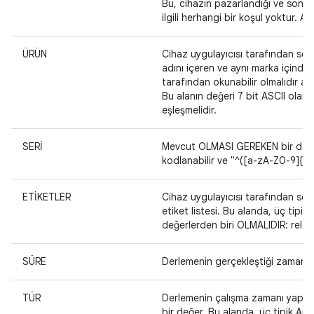
Bu, cihazın pazarlandığı ve son ku
ilgili herhangi bir koşul yoktur. 
ÜRÜN
Cihaz uygulayıcısı tarafından seçi
adını içeren ve aynı marka içinde
tarafından okunabilir olmalıdır a
Bu alanın değeri 7 bit ASCII olar
eşleşmelidir.
SERİ
Mevcut OLMASI GEREKEN bir donanı
kodlanabilir ve "^([a-zA-Z0-9]{6,
ETİKETLER
Cihaz uygulayıcısı tarafından seçil
etiket listesi. Bu alanda, üç tipi
değerlerden biri OLMALIDIR: relea
SÜRE
Derlemenin gerçekleştiği zamanın
TÜR
Derlemenin çalışma zamanı yapılan
bir değer. Bu alanda, üç tipik An