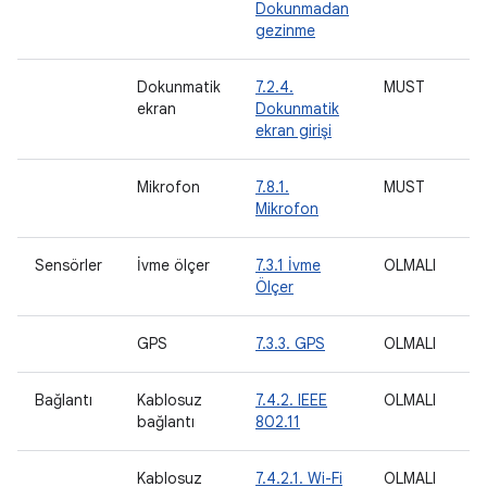
Dokunmadan
gezinme
Dokunmatik
7.2.4.
MUST
ekran
Dokunmatik
ekran girişi
Mikrofon
7.8.1.
MUST
O
Mikrofon
Sensörler
İvme ölçer
7.3.1 İvme
OLMALI
Ölçer
GPS
7.3.3. GPS
OLMALI
Bağlantı
Kablosuz
7.4.2. IEEE
OLMALI
M
bağlantı
802.11
Kablosuz
7.4.2.1. Wi-Fi
OLMALI
O