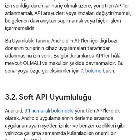
izin verildiği durumlar hariç olmak üzere, yönetilen API'ler
atlanmamalı, API arayüzleri veya imzaları değiştirilmemeli,
belgelenen davranıştan sapılmamalı veya hiçbir işlem
içermemelidir.
Bu Uyumluluk Tanımı, Android'in API'leri içerdiği bazı
donanım türlerinin cihaz uygulamaları tarafından
atlanmasına izin verir. Bu gibi durumlarda API'ler hâlâ
mevcut OLMALI ve makul bir şekilde davranmalıdır. Bu
senaryoya özgü gereksinimler için
7. bölüme
bakın.
3
.
2
.
Soft API Uyumluluğu
Android,
3.1 numaralı bölümdeki
yönetilen API'lere ek
olarak, Android uygulamalarının derleme sırasında
uygulanamayan niyetler, izinler ve benzer özellikleri gibi
yalnızca çalışma zamanında kullanılabilen önemli bir