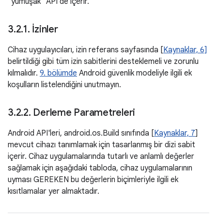
"yumuşak" API de içerir.
3
.
2
.
1
.
İzinler
Cihaz uygulayıcıları, izin referans sayfasında [
Kaynaklar, 6]
belirtildiği gibi tüm izin sabitlerini desteklemeli ve zorunlu
kılmalıdır.
9. bölümde
Android güvenlik modeliyle ilgili ek
koşulların listelendiğini unutmayın.
3
.
2
.
2
.
Derleme Parametreleri
Android API'leri, android.os.Build sınıfında [
Kaynaklar, 7
]
mevcut cihazı tanımlamak için tasarlanmış bir dizi sabit
içerir. Cihaz uygulamalarında tutarlı ve anlamlı değerler
sağlamak için aşağıdaki tabloda, cihaz uygulamalarının
uyması GEREKEN bu değerlerin biçimleriyle ilgili ek
kısıtlamalar yer almaktadır.