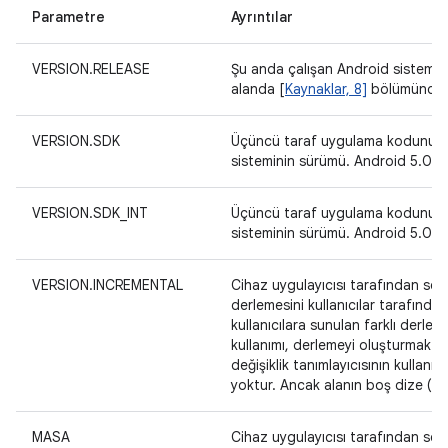
Parametre
Ayrıntılar
VERSION.RELEASE
Şu anda çalışan Android sistemini
alanda [
Kaynaklar, 8]
bölümünde ta
VERSION.SDK
Üçüncü taraf uygulama kodunun er
sisteminin sürümü. Android 5.0 i
VERSION.SDK_INT
Üçüncü taraf uygulama kodunun er
sisteminin sürümü. Android 5.0 i
VERSION.INCREMENTAL
Cihaz uygulayıcısı tarafından seçi
derlemesini kullanıcılar tarafında
kullanıcılara sunulan farklı derle
kullanımı, derlemeyi oluşturmak 
değişiklik tanımlayıcısının kullanıld
yoktur. Ancak alanın boş dize (""
MASA
Cihaz uygulayıcısı tarafından seçil