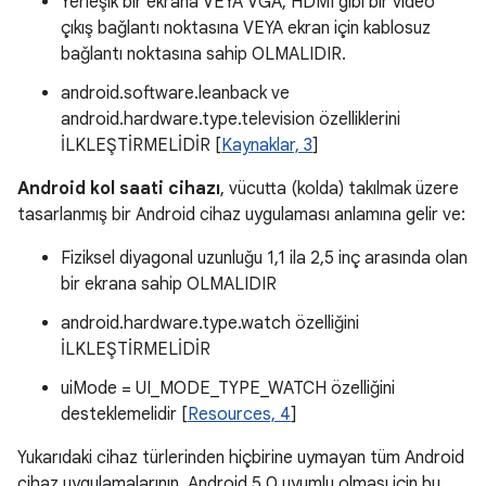
Yerleşik bir ekrana VEYA VGA, HDMI gibi bir video
çıkış bağlantı noktasına VEYA ekran için kablosuz
bağlantı noktasına sahip OLMALIDIR.
android.software.leanback ve
android.hardware.type.television özelliklerini
İLKLEŞTİRMELİDİR [
Kaynaklar, 3
]
Android kol saati cihazı
, vücutta (kolda) takılmak üzere
tasarlanmış bir Android cihaz uygulaması anlamına gelir ve:
Fiziksel diyagonal uzunluğu 1,1 ila 2,5 inç arasında olan
bir ekrana sahip OLMALIDIR
android.hardware.type.watch özelliğini
İLKLEŞTİRMELİDİR
uiMode = UI_MODE_TYPE_WATCH özelliğini
desteklemelidir [
Resources, 4
]
Yukarıdaki cihaz türlerinden hiçbirine uymayan tüm Android
cihaz uygulamalarının, Android 5.0 uyumlu olması için bu