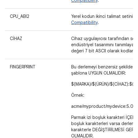
Compatibility
.
CPU_ABI2
Yerel kodun ikinci talimat setinin 
Compatibility
.
CİHAZ
Cihaz uygulayıcısı tarafından seçi
endüstriyel tasarımını tanımlayan 
değeri 7 bit ASCII olarak kodlanab
FINGERPRINT
Bu derlemeyi benzersiz şekilde t
şablona UYGUN OLMALIDIR:
$(MARKA)/$(ÜRÜN)/$(CİHAZ):$(SÜ
Örnek:
acme/myproduct/mydevice:5.0/L
Parmak izi boşluk karakteri İÇERM
boşluk karakterleri varsa derleme 
karakterle DEĞİŞTİRİLMESİ GEREKİR
OLMALIDIR.