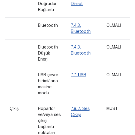
Doğrudan
Direct
Bağlantı
Bluetooth
7.4.3.
OLMALI
M
Bluetooth
Bluetooth
7.4.3.
OLMALI
M
Düşük
Bluetooth
Enerji
USB çevre
7.7. USB
OLMALI
birimi/ ana
makine
modu
Çıkış
Hoparlör
7.8.2. Ses
MUST
M
ve/veya ses
Çıkışı
çıkışı
bağlantı
noktaları