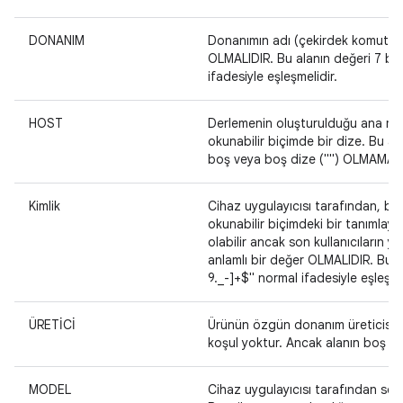
DONANIM
Donanımın adı (çekirdek komut sa
OLMALIDIR. Bu alanın değeri 7 bit
ifadesiyle eşleşmelidir.
HOST
Derlemenin oluşturulduğu ana maki
okunabilir biçimde bir dize. Bu ala
boş veya boş dize ("") OLMAMASI
Kimlik
Cihaz uygulayıcısı tarafından, beli
okunabilir biçimdeki bir tanımlay
olabilir ancak son kullanıcıların y
anlamlı bir değer OLMALIDIR. Bu a
9._-]+$" normal ifadesiyle eşleşmel
ÜRETİCİ
Ürünün özgün donanım üreticisinin 
koşul yoktur. Ancak alanın boş v
MODEL
Cihaz uygulayıcısı tarafından seçil