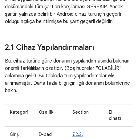
dokümandaki tüm şartları karşılaması GEREKİR. Ancak
şartın yalnızca belirli bir Android cihaz türü için geçerli
olduğu açıkça belirtilmişse bu şart geçerli değildir.
2
.
1 Cihaz Yapılandırmaları
Bu, cihaz türüne göre donanım yapılandırmasında bulunan
önemli farklılıkların özetidir. (Boş hücreler "OLABİLİR"
anlamına gelir). Bu tabloda tüm yapılandırmalar ele
alınmamıştır. Daha fazla bilgi için ilgili donanım bölümlerine
bakın.
Kategori
Özellik
Section
El
T
cihazı
Giriş
D-pad
7.2.2.
M