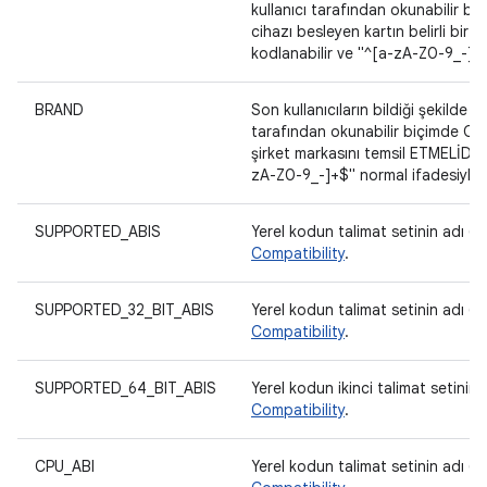
kullanıcı tarafından okunabilir biç
cihazı besleyen kartın belirli bir 
kodlanabilir ve "^[a-zA-Z0-9_-]+$
BRAND
Son kullanıcıların bildiği şekilde ci
tarafından okunabilir biçimde OLM
şirket markasını temsil ETMELİDİR.
zA-Z0-9_-]+$" normal ifadesiyle e
SUPPORTED_ABIS
Yerel kodun talimat setinin adı (C
Compatibility
.
SUPPORTED_32_BIT_ABIS
Yerel kodun talimat setinin adı (C
Compatibility
.
SUPPORTED_64_BIT_ABIS
Yerel kodun ikinci talimat setinin 
Compatibility
.
CPU_ABI
Yerel kodun talimat setinin adı (C