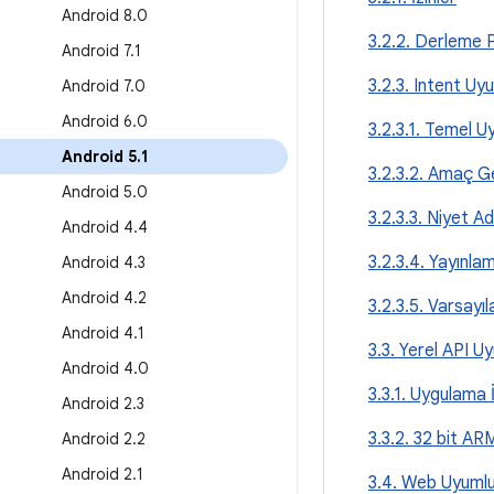
Android 8
.
0
3.2.2. Derleme 
Android 7
.
1
3.2.3. Intent Uy
Android 7
.
0
Android 6
.
0
3.2.3.1. Temel 
Android 5
.
1
3.2.3.2. Amaç Ge
Android 5
.
0
3.2.3.3. Niyet Ad
Android 4
.
4
3.2.3.4. Yayınla
Android 4
.
3
Android 4
.
2
3.2.3.5. Varsayı
Android 4
.
1
3.3. Yerel API U
Android 4
.
0
3.3.1. Uygulama İk
Android 2
.
3
3.3.2. 32 bit A
Android 2
.
2
Android 2
.
1
3.4. Web Uyumlu