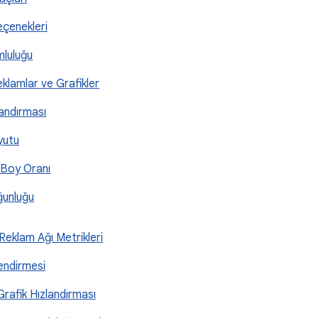
Seçenekleri
mluluğu
eklamlar ve Grafikler
landırması
oyutu
n Boy Oranı
oğunluğu
 Reklam Ağı Metrikleri
lendirmesi
Grafik Hızlandırması