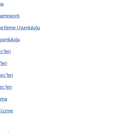
ma
Framework
ketleme Uyumluluğu
yumluluğu
c'leri
leri
ec'leri
ec'leri
lama
 Çözme