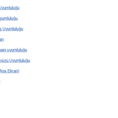
Uyumluluğu
Uyumluluğu
ış Uyumluluğu
arı
manı uyumluluğu
rayüzü Uyumluluğu
(Ana Ekran)
r