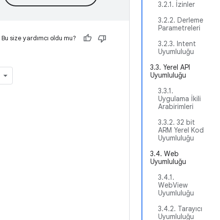
3.2.1. İzinler
3.2.2. Derleme
Parametreleri
Bu size yardımcı oldu mu?
3.2.3. Intent
Uyumluluğu
3.3. Yerel API
Uyumluluğu
3.3.1.
Uygulama İkili
Arabirimleri
3.3.2. 32 bit
ARM Yerel Kod
Uyumluluğu
3.4. Web
Uyumluluğu
3.4.1.
WebView
Uyumluluğu
3.4.2. Tarayıcı
Uyumluluğu