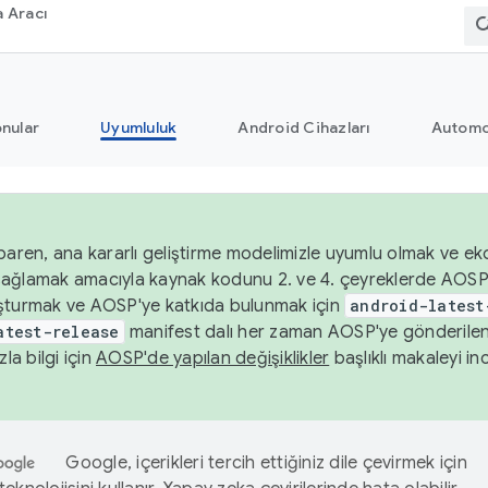
 Aracı
nular
Uyumluluk
Android Cihazları
Automo
baren, ana kararlı geliştirme modelimizle uyumlu olmak ve ek
nı sağlamak amacıyla kaynak kodunu 2. ve 4. çeyreklerde AOSP
şturmak ve AOSP'ye katkıda bulunmak için
android-latest
atest-release
manifest dalı her zaman AOSP'ye gönderile
zla bilgi için
AOSP'de yapılan değişiklikler
başlıklı makaleyi inc
Google, içerikleri tercih ettiğiniz dile çevirmek için