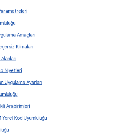
Parametreleri
umluluğu
Uygulama Amaçları
çersiz Kılmaları
 Alanları
ma Niyetleri
lan Uygulama Ayarları
yumluluğu
ili Arabirimleri
RM Yerel Kod Uyumluluğu
luğu