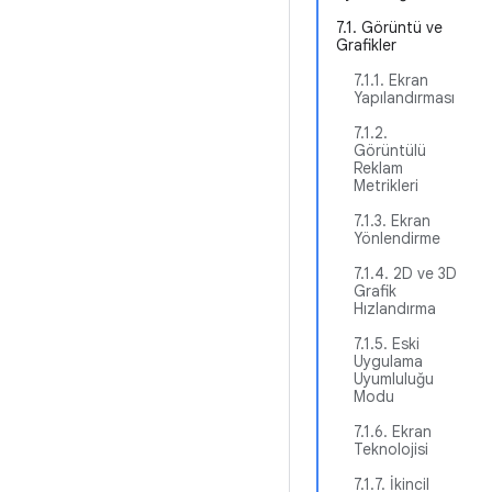
7.1. Görüntü ve
Grafikler
7.1.1. Ekran
Yapılandırması
7.1.2.
Görüntülü
Reklam
Metrikleri
7.1.3. Ekran
Yönlendirme
7.1.4. 2D ve 3D
Grafik
Hızlandırma
7.1.5. Eski
Uygulama
Uyumluluğu
Modu
7.1.6. Ekran
Teknolojisi
7.1.7. İkincil