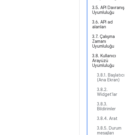
3.5. API Davranış
Uyumluluğu
3.6. API ad
alanları
3.7. Çalışma
Zamanı
Uyumluluğu
3.8. Kullanıcı
Arayüzü
Uyumluluğu
3.8.1. Başlatıcı
(Ana Ekran)
3.8.2.
Widget'lar
3.8.3.
Bildirimler
3.8.4. Arat
3.8.5. Durum
mesajları