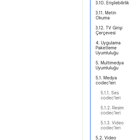
3.10. Erişilebilirlik
3.11. Metin
Okuma
3.12. TV Girişi
Çerçevesi
4. Uygulama
Paketleme
Uyumluluğu
5. Multimedya
Uyumluluğu
5.1. Medya
codec'leri
5.1.1. Ses
codec'leri
5.1.2. Resim
codec'leri
5.1.3. Video
codec'leri
5.2. Video