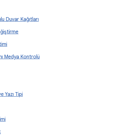
lu Duvar Kağıtları
eğiştirme
timi
ranı Medya Kontrolü
e Yazı Tipi
imi
k