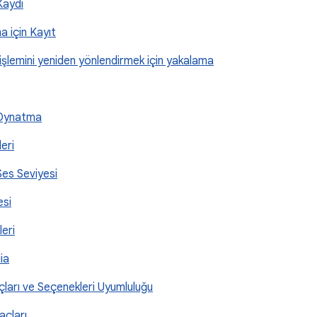
Kaydı
a için Kayıt
işlemini yeniden yönlendirmek için yakalama
 Oynatma
eri
 Ses Seviyesi
esi
leri
ia
raçları ve Seçenekleri Uyumluluğu
raçları