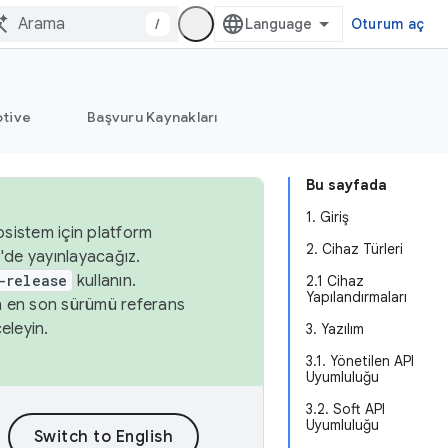
/
Oturum aç
tive
Başvuru Kaynakları
Bu sayfada
1. Giriş
osistem için platform
2. Cihaz Türleri
'de yayınlayacağız.
-release
kullanın.
2.1 Cihaz
Yapılandırmaları
n en son sürümü referans
eleyin.
3. Yazılım
3.1. Yönetilen API
Uyumluluğu
3.2. Soft API
Uyumluluğu