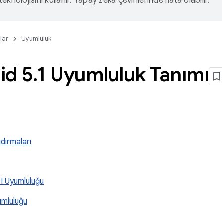
eknolojisini kullanır. Yapay zeka çevirilerinde hata olabilir.
lar
Uyumluluk
id 5
.
1 Uyumluluk Tanımı
ndırmaları
I Uyumluluğu
umluluğu