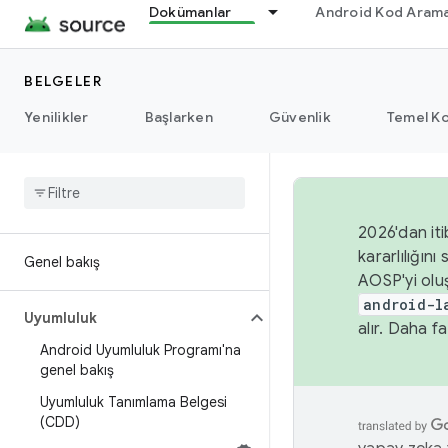
Dokümanlar
Android Kod Arama
BELGELER
Yenilikler
Başlarken
Güvenlik
Temel Ko
2026'dan iti
kararlılığı
Genel bakış
AOSP'yi olu
android-l
Uyumluluk
alır. Daha fa
Android Uyumluluk Programı'na
genel bakış
Uyumluluk Tanımlama Belgesi
(CDD)