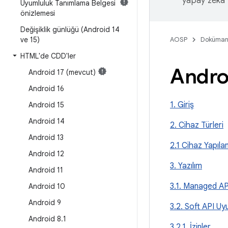
yapay zeka t
Uyumluluk Tanımlama Belgesi
önizlemesi
Değişiklik günlüğü (Android 14
ve 15)
AOSP
Doküman
HTML'de CDD'ler
Andro
Android 17 (mevcut)
Android 16
1. Giriş
Android 15
Android 14
2. Cihaz Türleri
Android 13
2.1 Cihaz Yapıla
Android 12
3. Yazılım
Android 11
3.1. Managed AP
Android 10
Android 9
3.2. Soft API Uy
Android 8
.
1
3.2.1. İzinler