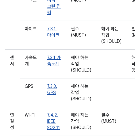
스크린
터치 스
(MUST)
(MU
크린 입
력
마이크
7.8.1.
필수
해야 하는
필수
마이크
(MUST)
작업
(MU
(SHOULD)
센
가속도
7.3.1 가
해야 하는
해야
서
계
속도계
작업
작업
(SHOULD)
(SH
GPS
7.3.3.
해야 하는
GPS
작업
(SHOULD)
연
Wi-Fi
7.4.2.
해야 하는
필수
결
IEEE
작업
(MUST)
성
802.11
(SHOULD)