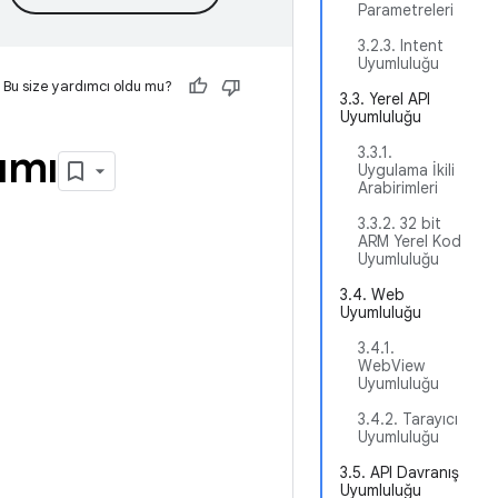
Parametreleri
3.2.3. Intent
Uyumluluğu
Bu size yardımcı oldu mu?
3.3. Yerel API
Uyumluluğu
ımı
3.3.1.
Uygulama İkili
Arabirimleri
3.3.2. 32 bit
ARM Yerel Kod
Uyumluluğu
3.4. Web
Uyumluluğu
3.4.1.
WebView
Uyumluluğu
3.4.2. Tarayıcı
Uyumluluğu
3.5. API Davranış
Uyumluluğu