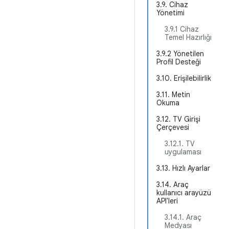
3.9. Cihaz
Yönetimi
3.9.1 Cihaz
Temel Hazırlığı
3.9.2 Yönetilen
Profil Desteği
3.10. Erişilebilirlik
3.11. Metin
Okuma
3.12. TV Girişi
Çerçevesi
3.12.1. TV
uygulaması
3.13. Hızlı Ayarlar
3.14. Araç
kullanıcı arayüzü
API'leri
3.14.1. Araç
Medyası