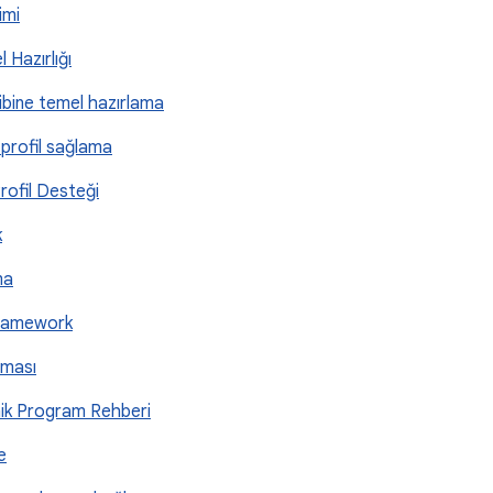
imi
 Hazırlığı
hibine temel hazırlama
n profil sağlama
Profil Desteği
k
ma
Framework
aması
onik Program Rehberi
e