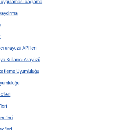
işi uygulaması bağlama
 kaydırma
ı
r
ıcı arayüzü API'leri
ya Kullanıcı Arayüzü
ketleme Uyumluluğu
yumluluğu
c'leri
leri
ec'leri
ec'leri