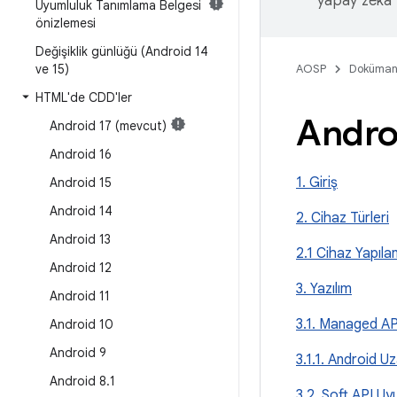
yapay zeka t
Uyumluluk Tanımlama Belgesi
önizlemesi
Değişiklik günlüğü (Android 14
ve 15)
AOSP
Doküman
HTML'de CDD'ler
Andro
Android 17 (mevcut)
Android 16
1. Giriş
Android 15
Android 14
2. Cihaz Türleri
Android 13
2.1 Cihaz Yapıla
Android 12
3. Yazılım
Android 11
3.1. Managed AP
Android 10
Android 9
3.1.1. Android Uz
Android 8
.
1
3.2. Soft API Uy