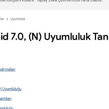
eknolojisini kullanır. Yapay zeka çevirilerinde hata olabilir.
lar
Uyumluluk
id 7
.
0
,
(N) Uyumluluk Tan
ndırmaları
I Uyumluluğu
antıları
umluluğu