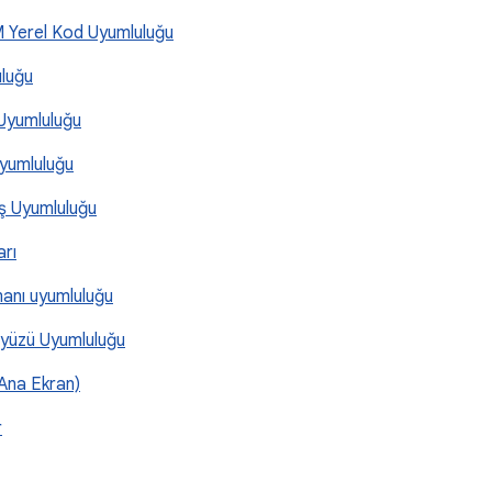
RM Yerel Kod Uyumluluğu
luğu
Uyumluluğu
Uyumluluğu
ış Uyumluluğu
arı
manı uyumluluğu
rayüzü Uyumluluğu
(Ana Ekran)
r