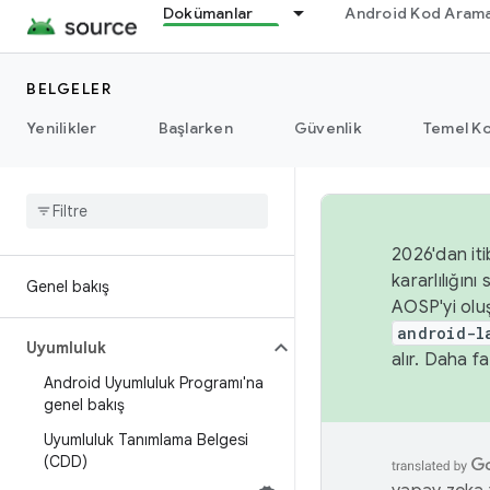
Dokümanlar
Android Kod Arama
BELGELER
Yenilikler
Başlarken
Güvenlik
Temel Ko
2026'dan iti
kararlılığı
Genel bakış
AOSP'yi olu
android-l
Uyumluluk
alır. Daha fa
Android Uyumluluk Programı'na
genel bakış
Uyumluluk Tanımlama Belgesi
(CDD)