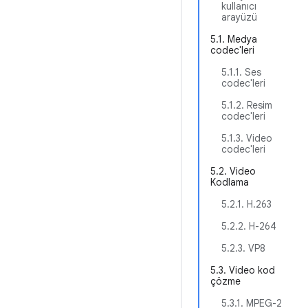
kullanıcı
arayüzü
5.1. Medya
codec'leri
5.1.1. Ses
codec'leri
5.1.2. Resim
codec'leri
5.1.3. Video
codec'leri
5.2. Video
Kodlama
5.2.1. H.263
5.2.2. H-264
5.2.3. VP8
5.3. Video kod
çözme
5.3.1. MPEG-2