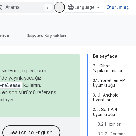
/
Oturum aç
tive
Başvuru Kaynakları
Bu sayfada
2.1 Cihaz
osistem için platform
Yapılandırmaları
'de yayınlayacağız.
3.1. Yönetilen API
-release
kullanın.
Uyumluluğu
n en son sürümü referans
3.1.1. Android
eleyin.
Uzantıları
3.2. Soft API
Uyumluluğu
3.2.1. İzinler
3.2.2. Derleme