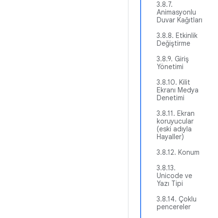
3.8.7.
Animasyonlu
Duvar Kağıtları
3.8.8. Etkinlik
Değiştirme
3.8.9. Giriş
Yönetimi
3.8.10. Kilit
Ekranı Medya
Denetimi
3.8.11. Ekran
koruyucular
(eski adıyla
Hayaller)
3.8.12. Konum
3.8.13.
Unicode ve
Yazı Tipi
3.8.14. Çoklu
pencereler