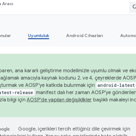
 Aracı
nular
Uyumluluk
Android Cihazları
Automo
baren, ana kararlı geliştirme modelimizle uyumlu olmak ve ek
nı sağlamak amacıyla kaynak kodunu 2. ve 4. çeyreklerde AOSP
şturmak ve AOSP'ye katkıda bulunmak için
android-latest
atest-release
manifest dalı her zaman AOSP'ye gönderile
zla bilgi için
AOSP'de yapılan değişiklikler
başlıklı makaleyi inc
Google, içerikleri tercih ettiğiniz dile çevirmek için