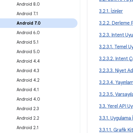
Android 8
.
0
3.2.1. İzinler
Android 7
.
1
3.2.2. Derleme 
Android 7
.
0
Android 6
.
0
3.2.3. Intent Uy
Android 5
.
1
3.2.3.1. Temel 
Android 5
.
0
3.2.3.2. Intent
Android 4
.
4
3.2.3.3. Niyet Ad
Android 4
.
3
Android 4
.
2
3.2.3.4. Yayınla
Android 4
.
1
3.2.3.5. Varsayı
Android 4
.
0
3.3. Yerel API U
Android 2
.
3
3.3.1. Uygulama İk
Android 2
.
2
Android 2
.
1
3.3.1.1. Grafik Kit