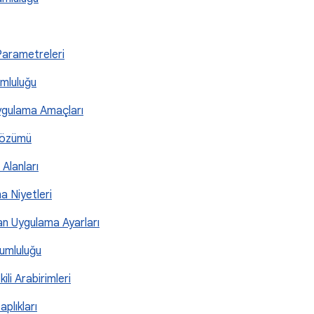
Parametreleri
umluluğu
Uygulama Amaçları
 Çözümü
 Alanları
ma Niyetleri
lan Uygulama Ayarları
yumluluğu
ili Arabirimleri
aplıkları