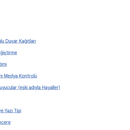
lu Duvar Kağıtları
eğiştirme
timi
ranı Medya Kontrolü
uyucular (eski adıyla Hayaller)
e Yazı Tipi
encere