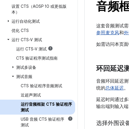
音频框
设置 CTS（AOSP 10 或更低版
本）
运行自动化测试
这套音频测试需
优化 CTS
参照麦克风
和
外
运行 CTS-V 测试
如需访问本页面
运行 CTS-V 测试
CTS 验证程序测试指南
环回延迟
测试多设备
测试音频
音频环回延迟测
CTS 验证程序音频测试
统的
总体延迟
。
近超声测试
延迟时间通过多种
运行音频框架 CTS 验证程序
输出端到输入端
测试
USB 音频 CTS 验证程序
选择外围设
测试