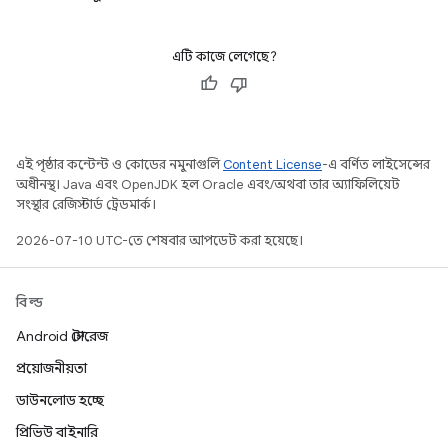
এটি কাজে লেগেছে?
এই পৃষ্ঠার কন্টেন্ট ও কোডের নমুনাগুলি
Content License
-এ বর্ণিত লাইসেন্সের
অধীনস্থ। Java এবং OpenJDK হল Oracle এবং/অথবা তার অ্যাফিলিয়েট
সংস্থার রেজিস্টার্ড ট্রেডমার্ক।
2026-07-10 UTC-তে শেষবার আপডেট করা হয়েছে।
বিল্ড
Android স্টোরেজ
প্রয়োজনীয়তা
ডাউনলোড হচ্ছে
প্রিভিউ বাইনারি