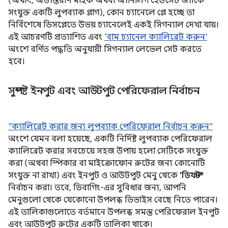
(অর্থাৎ, অভ্যন্তরীণ মাইক অথবা অ্যানালগ হেডসেট জ্যাকে
সংযুক্ত একটি লুপব্যাক প্লাগ), কোন চ্যানেলে প্লে হচ্ছে তা
নির্বিশেষে ডিসপ্লেতে উভয় চ্যানেলেই একই সিগন্যাল দেখা যায়।
এই আচরণটি প্রত্যাশিত এবং
'বাম চ্যানেল ক্যালিব্রেট করুন'
অংশে বর্ণিত পদ্ধতি অনুযায়ী সিগন্যাল লেভেল সেট করতে
হবে।
সুস্পষ্ট ইনপুট এবং আউটপুট পেরিফেরাল নির্বাচন
"ক্যালিব্রেট করার জন্য লুপব্যাক পেরিফেরাল নির্বাচন করুন"
অংশে যেমন বলা হয়েছে, একটি নির্দিষ্ট লুপব্যাক পেরিফেরাল
ক্যালিব্রেট করার সবচেয়ে সহজ উপায় হলো সেটিকে সংযুক্ত
করা (অথবা স্পিকার বা মাইক্রোফোন রুটের জন্য কোনোটি
সংযুক্ত না রাখা) এবং ইনপুট ও আউটপুট মেনু থেকে
'ডিফল্ট'
নির্বাচন করা। তবে, ডিবাগিং-এর সুবিধার জন্য, আপনি
মেনুগুলো থেকে যেকোনো উপলব্ধ ডিভাইস বেছে নিতে পারেন।
এই তালিকাগুলোতে বর্তমানে উপলব্ধ সমস্ত পেরিফেরাল ইনপুট
এবং আউটপুট রুটের একটি তালিকা থাকে।