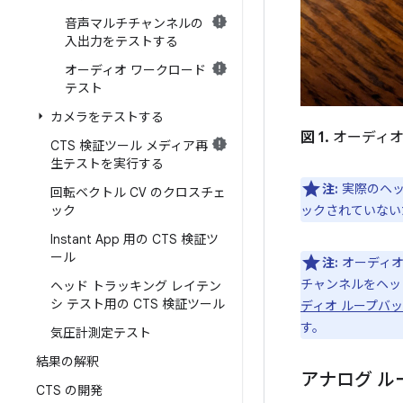
音声マルチチャンネルの
入出力をテストする
オーディオ ワークロード
テスト
カメラをテストする
図 1.
オーディオ
CTS 検証ツール メディア再
生テストを実行する
注:
実際のヘッ
回転ベクトル CV のクロスチェ
ック
ックされていない
Instant App 用の CTS 検証ツ
ール
注:
オーディオ
チャンネルをヘッ
ヘッド トラッキング レイテン
シ テスト用の CTS 検証ツール
ディオ ループバッ
す。
気圧計測定テスト
結果の解釈
アナログ ル
CTS の開発