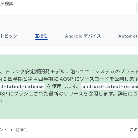
コード検索
トピック
互換性
Android デバイス
Automot
年より、トランク安定版開発モデルに沿ってエコシステムのプラ
 2 四半期と第 4 四半期に AOSP にソースコードを公開しま
id-latest-release
を使用します。
android-latest-relea
AOSP にプッシュされた最新のリリースを参照します。詳細に
い。
ント
互換性
この