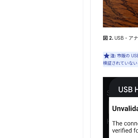
図 2.
USB -
注:
市販の U
検証されていない