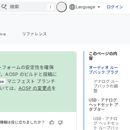
/
ログイン
ive
リファレンス
このページの内
容
ットフォームの安定性を確保
オーディオ ルー
プバック プラグ
す。AOSP のビルドと投稿に
se
マニフェスト ブランチ
アナログ ルー
プバックの調
ついては、
AOSP の変更点
を
整
USB - アナログ
ヘッドセット ア
ダプター
USB - アナロ
情報は役に立ちましたか？
グ ヘッドセッ
ト ループバッ