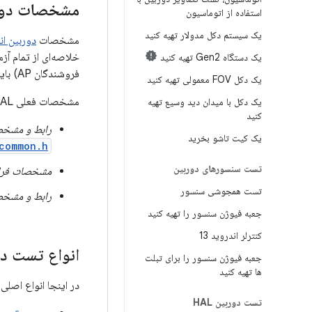
مشخصات دوربین
استفاده از اتوماسیون
یک سیستم دکل مدولار تهیه کنید
مشخصات
دوربین اندر
یک دستگاه Gen2 تهیه کنید
فروشندگان AP) باید مشخصات دوربین HAL3 را خط به خط بررسی کرده و از مطابقت دستگاه‌های خود با آن اطمینان حاصل کنند.
یک دکل FOV معمولی تهیه کنید
مشخصات فعلی HAL در این فایل‌ها در کیت توسعه پلتفرم اندروید (PDK) عمومی اندروید ۵.۰ و نسخه‌های بعدی آن تعریف شده است:
یک دکل با میدان دید وسیع تهیه
کنید
رابط و مشخصات د
یک کیت تاشو بخرید
common.h
تست سنسورهای دوربین
مشخصات فراداده 
تست همجوشی سنسور
رابط و مشخصا
جعبه فیوژن سنسور را تهیه کنید
کنترلر اندروید 13
انواع تست دو
جعبه فیوژن سنسور را برای تبلت
ها تهیه کنید
در اینجا انواع اصلی
تست دوربین HAL