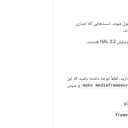
د قبول شوند. تست‌هایی که اجباری
د.
MediaFrameworkT با موفقیت پشت سر بگذارید. لطفاً توجه داشته باشید که این
make mediaframewor
و سپس
p
frame