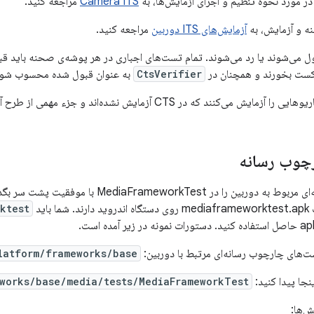
در مورد نحوه تنظیم و اجرای آزمایش‌ها، به
Camera ITS
مراجعه کنید.
 و آزمایش، به
آزمایش‌های ITS دوربین
مراجعه کنید.
ی ITS یا قبول می‌شوند یا رد می‌شوند. تمام تست‌های اجباری در هر پوشه‌ی صحنه بای
شکست بخورند و همچنان در
CtsVerifier
به عنوان قبول شده محسوب شون
چوب رسانه
تمام تست‌های رسانه‌ای مربوط به دوربین را در est
باید
ktest
‌های چارچوب رسانه‌ای مرتبط با دوربین:
latform/frameworks/base
نجا پیدا کنید:
works/base/media/tests/MediaFrameworkTest
ش‌ها: