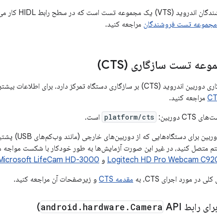
مجموعه تست فروشندگا
مجموعه تست فروشندگان
مراجعه کنید.
عه تست سازگاری (CTS)
مجموعه تست سازگاری دوربین اندروید (CTS) بر سازگاری دستگاه تمرکز دارد. ب
مراجعه کنید.
C دوربین:
platform/cts
است.
هنگام اجرای CTS دو
 به سیستم متصل کنید، در غیر این صورت آزمایش‌ها به طور خودکار با شکست مواجه 
Logitech HD Pro Webcam C92
و
Microsoft LifeCam HD-3000
 در مورد اجرای CTS، به
مقدمه CTS
و زیرصفحات آن مراجعه کنید.
android
.
hardware
.
Camera
API)