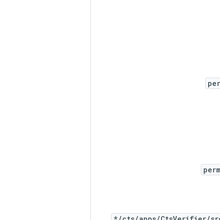
pe
per
cts/apps/CtsVerifier/sr