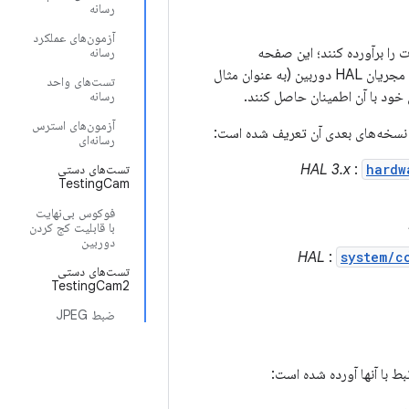
رسانه
آزمون‌های عملکرد
ت را برآورده کنند؛ این صفحه
رسانه
خلاصه‌ای از تمام آزمایش‌هایی را ارائه می‌دهد که می‌توانند به عنوان یک چک لیست استفاده شوند. مجریان HAL دوربین (به عنوان مثال
تست‌های واحد
رسانه
آزمون‌های استرس
رسانه‌ای
hardw
:
تست‌های دستی
TestingCam
فوکوس بی‌نهایت
با قابلیت کج کردن
دوربین
:
system/c
تست‌های دستی
TestingCam2
ضبط JPEG
ط با آنها آورده شده است: