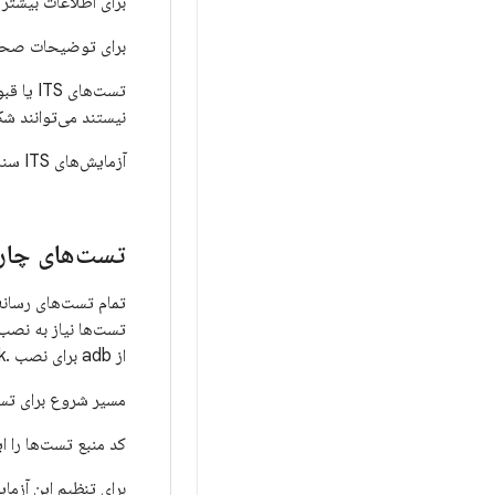
برای اطلاعات بیشتر 
برای توضیحات صحنه
تست‌ها
نیستند می‌توانند 
آزمایش‌های ITS سناریوهایی را آزمایش می‌کنند که در CTS آزمایش نشده‌اند و جزء مهمی از طرح آزمایش HAL 3.2 هستند.
تست‌های چار
تست‌ها نیاز به نصب mediaframeworktest.apk روی دستگاه اندروید دارند. شما 
از adb برای نصب .apk حاصل استفاده کنید. دستورات نمونه در زیر آمده است.
مسیر شروع برای تست
کد منبع تست‌ها را ای
برای تنظیم این آزمای