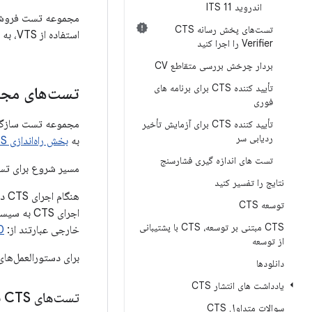
اندروید 11 ITS
تست‌های پخش رسانه CTS
استفاده از VTS، به
Verifier را اجرا کنید
بردار چرخش بررسی متقاطع CV
تأیید کننده CTS برای برنامه های
تست‌های مجمو
فوری
تأیید کننده CTS برای آزمایش تأخیر
ردیابی سر
به
بخش راه‌اندازی CTS
تست های اندازه گیری فشارسنج
مسیر شروع برای تست‌های TS
نتایج را تفسیر کنید
توسعه CTS
اجرای CTS
CTS مبتنی بر توسعه، CTS با پشتیبانی
خارجی عبارتند از:
0
از توسعه
برای دستورالعمل‌های کلی
دانلودها
یادداشت های انتشار CTS
تست‌های CTS برای رابط
سوالات متداول CTS