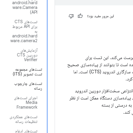
android.hard
ware.Camera
API)
این مرور مفید بود؟
تست‌های CTS
برای API مربوط
به
android.hard
ware.camera2
آزمایش‌های
دوربین CTS
 موجود برای ارزیابی لایه انتزاعی سخت‌افزار دوربین اندروید (HAL) را فهرست می‌کند. این تست برای
Verifier
شندگان پردازنده‌های کاربردی (AP) در نظر گرفته شده است تا بتوانند از پیاده‌سازی صحیح
تست‌های مجموعه
HAL دوربین با حداقل نقص اطمینان حاصل کنند. اگرچه این یک افزونه داوطلبانه به مجموعه تست سازگاری اندروید (CTS) است، اما
تست تصویر (ITS)
رد.
تست‌های چارچوب
رسانه
می‌کنند که آیا رابط‌های لایه انتزاعی سخت‌افزار دوربین اندروید
ت، پیاده‌سازی دستگاه ممکن است از نظر
اجرای تست‌های
Media
 به درستی از بسته
Framework
 کند.
تست‌های عملکردی
تنظیمات رسانه
تست‌های ادغام