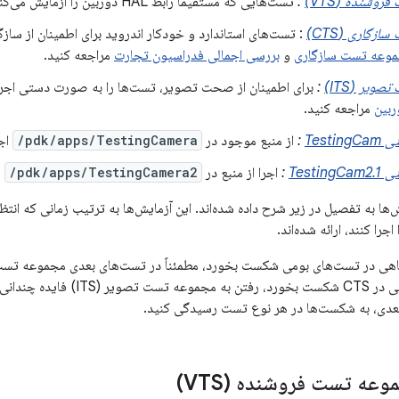
وشنده (VTS)
:
تست‌هایی که مستقیماً رابط HAL دوربین را آزمایش می‌کنند
زگاری (CTS)
: تست‌های استاندارد و خودکار اندروید برای اطمینان از سازگ
وعه تست سازگاری
و
بررسی اجمالی فدراسیون تجارت
مراجعه کنید.
ویر (ITS)
:
برای اطمینان از صحت تصویر، تست‌ها را به صورت دستی اجرا ک
مراجعه کنید.
Test
:
از منبع موجود در
pdk/apps/TestingCamera/
اجر
Testi
:
اجرا از منبع در
pdk/apps/TestingCamera2/
ش‌ها به تفصیل در زیر شرح داده شده‌اند. این آزمایش‌ها به ترتیب زمانی که انت
خورد. و اگر دستگاهی در CTS شکست بخ
دی، به شکست‌ها در هر نوع تست رسیدگی کنید.
عه تست فروشنده (VTS)