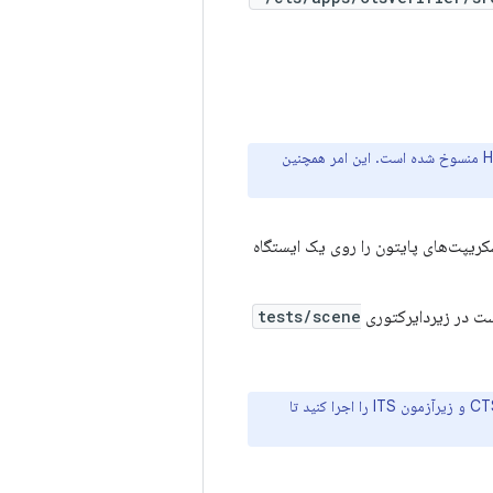
برای دستگاه‌هایی که اندروید ۹ یا بالاتر دارند اکیداً توصیه می‌شود زیرا دوربین HAL1 منسوخ شده است. این امر همچنین
نجام تست‌ها، اسکریپت‌های پایتون را روی یک ایستگاه
ست در زیردایرکتوری
tests/scene
از آنجا که ITS یک زیرآزمون تأییدکننده CTS است، قبل از اجرای اسکریپت‌های پایتون، CTS Verifier و زیرآزمون ITS را اجرا کنید تا