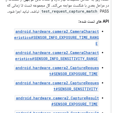
در مراحل بعدی با شکست مواجه می‌کند. کل مجموعه تست تا زمانی که
PASS نباشد، نباید اجرا شود.
test_request_capture_match
API های تست شده:
android.hardware.camera2.CameraCharact
eristics#SENSOR_INFO_EXPOSURE_TIME_RANG
E
android.hardware.camera2.CameraCharact
eristics#SENSOR_INFO_SENSITIVITY_RANGE
android.hardware.camera2.CaptureReques
t#SENSOR_EXPOSURE_TIME
android.hardware.camera2.CaptureReques
t#SENSOR_SENSITIVITY
android.hardware.camera2.CaptureResult
#SENSOR_EXPOSURE_TIME