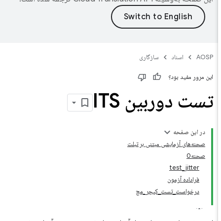
AOSP
اسناد
سازگاری
این مرور مفید بود؟
تست دوربین ITS
در این صفحه
صحنه‌های آزمایشی مبتنی بر تبلت
صحنه0
test_jitter
فراداده آزمون
درخواست_تست_کپچر_مچ