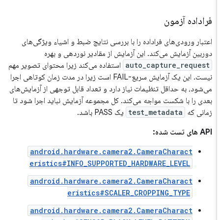
فراداده آزمون
اعتبار ورودی‌های فراداده را با بررسی نتایج ضبط و اشیاء ویژگی‌های
دوربین آزمایش می‌کند. این آزمایش از مقادیر نوردهی و بهره
auto_capture_request
استفاده می‌کند زیرا محتوای تصویر مهم
نیست. این یک آزمایش سریع-FAIL است زیرا در مدت زمان کوتاهی اجرا
می‌شود، به حداقل تنظیمات نیاز دارد و تعداد قابل توجهی از آزمایش‌های
بعدی را با شکست مواجه می‌کند. کل مجموعه آزمایش نباید اجرا شود تا
زمانی که
test_metadata
یک PASS باشد.
API های تست شده:
android.hardware.camera2.CameraCharact
eristics#INFO_SUPPORTED_HARDWARE_LEVEL
android.hardware.camera2.CameraCharact
eristics#SCALER_CROPPING_TYPE
android.hardware.camera2.CameraCharact