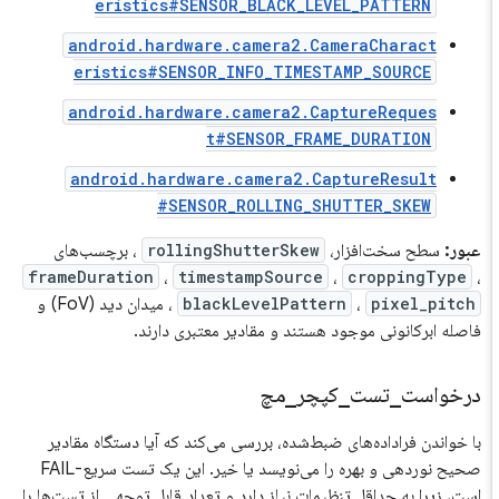
eristics#SENSOR_BLACK_LEVEL_PATTERN
android.hardware.camera2.CameraCharact
eristics#SENSOR_INFO_TIMESTAMP_SOURCE
android.hardware.camera2.CaptureReques
t#SENSOR_FRAME_DURATION
android.hardware.camera2.CaptureResult
#SENSOR_ROLLING_SHUTTER_SKEW
عبور:
سطح سخت‌افزار،
rollingShutterSkew
، برچسب‌های
frameDuration
،
timestampSource
،
croppingType
،
pixel_pitch
،
blackLevelPattern
، میدان دید (FoV) و
فاصله ابرکانونی موجود هستند و مقادیر معتبری دارند.
درخواست
_
تست
_
کپچر
_
مچ
با خواندن فراداده‌های ضبط‌شده، بررسی می‌کند که آیا دستگاه مقادیر
صحیح نوردهی و بهره را می‌نویسد یا خیر. این یک تست سریع-FAIL
است، زیرا به حداقل تنظیمات نیاز دارد و تعداد قابل توجهی از تست‌ها را