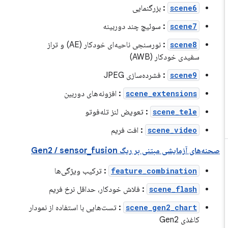
scene6
:
بزرگنمایی
scene7
:
سوئیچ چند دوربینه
scene8
:
نورسنجی ناحیه‌ای خودکار (AE) و تراز
سفیدی خودکار (AWB)
scene9
:
فشرده‌سازی JPEG
scene_extensions
:
افزونه‌های دوربین
scene_tele
:
تعویض لنز تله‌فوتو
scene_video
:
افت فریم
صحنه‌های آزمایشی مبتنی بر ریگ Gen2 / sensor_fusion
feature_combination
:
ترکیب ویژگی‌ها
scene_flash
:
فلاش خودکار، حداقل نرخ فریم
scene_gen2_chart
:
تست‌هایی با استفاده از نمودار
کاغذی Gen2