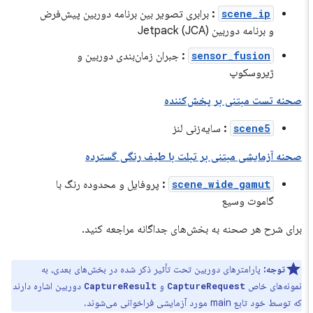
scene_ip
:
برابری تصویر بین برنامه دوربین پیش‌فرض
و برنامه دوربین Jetpack (JCA)
sensor_fusion
:
جبران زمان‌بندی دوربین و
ژیروسکوپ
صحنه تست مبتنی بر پخش‌کننده
scene5
:
سایه‌زنی لنز
صحنه آزمایشی مبتنی بر تبلت با طیف رنگی گسترده
scene_wide_gamut
:
پروفایل و محدوده رنگ با
گاموت وسیع
برای شرح هر صحنه به بخش‌های جداگانه مراجعه کنید.
توجه:
پارامترهای دوربین تحت تأثیر ذکر شده در بخش‌های بعدی، به
نمونه‌های خاص
و
دوربین اشاره دارند
CaptureResult
CaptureRequest
که توسط خود تابع main مورد آزمایشی فراخوانی می‌شوند.