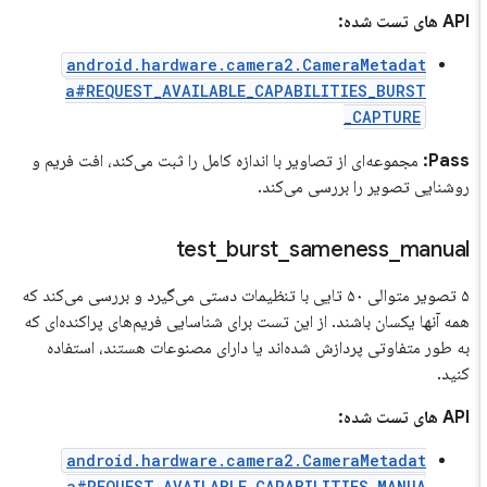
API های تست شده:
android.hardware.camera2.CameraMetadat
a#REQUEST_AVAILABLE_CAPABILITIES_BURST
_CAPTURE
Pass:
مجموعه‌ای از تصاویر با اندازه کامل را ثبت می‌کند، افت فریم و
روشنایی تصویر را بررسی می‌کند.
test
_
burst
_
sameness
_
manual
۵ تصویر متوالی ۵۰ تایی با تنظیمات دستی می‌گیرد و بررسی می‌کند که
همه آنها یکسان باشند. از این تست برای شناسایی فریم‌های پراکنده‌ای که
به طور متفاوتی پردازش شده‌اند یا دارای مصنوعات هستند، استفاده
کنید.
API های تست شده:
android.hardware.camera2.CameraMetadat
a#REQUEST_AVAILABLE_CAPABILITIES_MANUA