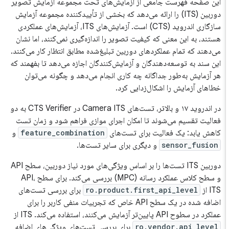
این صفحه فهرست جامعی از آزمایش‌های تحت مجموعه آزمایش تصویر
دوربین (ITS) را ارائه می‌دهد که بخشی از تأییدکننده مجموعه آزمایش
سازگاری اندروید (CTS) است. آزمایش‌های ITS، آزمایش‌های عملکردی
هستند، به این معنی که کیفیت تصویر را اندازه‌گیری نمی‌کنند، اما نشان
می‌دهند که تمام عملکردهای دوربین تبلیغ‌شده مطابق انتظار کار می‌کنند.
این سند به توسعه‌دهندگان و آزمایش‌کنندگان اجازه می‌دهد تا بفهمند که
هر آزمایش به‌طور جداگانه چه کاری انجام می‌دهد و چگونه می‌توان
خطاهای آزمایش را اشکال‌زدایی کرد.
در اندروید ۱۷ و بالاتر، تست‌های Camera ITS در CTS Verifier به دو
فعالیت تقسیم می‌شوند تا امکان اجرای موازی فراهم شود و زمان تست
کاهش یابد: یک فعالیت برای تست‌های
feature_combination
و
sensor_fusion
و دیگری برای سایر تست‌ها.
دوربین ITS تست‌ها را بر اساس ویژگی‌های مورد نیاز دوربین، سطح API
و سطح کلاس عملکرد رسانه (MPC) بررسی می‌کند. برای سطح API،
ITS از
ro.product.first_api_level
برای بررسی تست‌های
اضافه شده در یک سطح API خاص که تجربیات منفی کاربر را برای
عملکرد در سطوح API پایین‌تر آزمایش می‌کنند، استفاده می‌کند. ITS از
ro.vendor.api_level
برای بررسی تست‌های ویژگی‌های اضافه