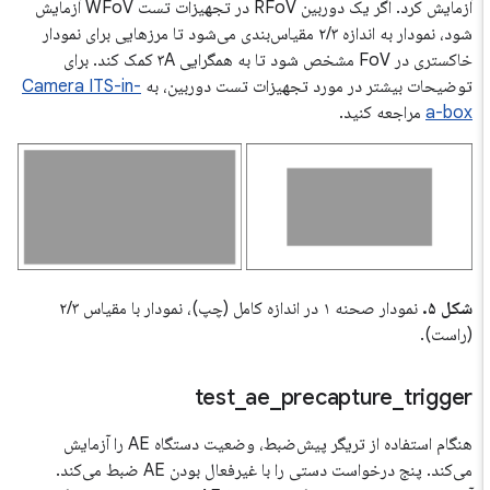
آزمایش کرد. اگر یک دوربین RFoV در تجهیزات تست WFoV آزمایش
شود، نمودار به اندازه ۲/۳ مقیاس‌بندی می‌شود تا مرزهایی برای نمودار
خاکستری در FoV مشخص شود تا به همگرایی ۳A کمک کند. برای
توضیحات بیشتر در مورد تجهیزات تست دوربین، به
Camera ITS-in-
a-box
مراجعه کنید.
شکل ۵.
نمودار صحنه ۱ در اندازه کامل (چپ)، نمودار با مقیاس ۲/۳
(راست).
test
_
ae
_
precapture
_
trigger
هنگام استفاده از تریگر پیش‌ضبط، وضعیت دستگاه AE را آزمایش
می‌کند. پنج درخواست دستی را با غیرفعال بودن AE ضبط می‌کند.