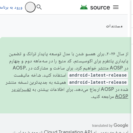
ورود به برنامه
مستندات
از سال ۲۰۲۶، برای همسو شدن با مدل توسعه پایدار ترانک و تضمین
پایداری پلتفرم برای اکوسیستم، کد منبع را در سه‌ماهه دوم و چهارم
در AOSP منتشر خواهیم کرد. برای ساخت و مشارکت در AOSP،
android-latest-release
استفاده کنید. شاخه مانیفست
android-latest-release
همیشه به جدیدترین نسخه منتشر
شده در AOSP ارجاع می‌دهد. برای اطلاعات بیشتر، به
تغییرات در
AOSP
مراجعه کنید.
این صفحه به‌وسیله
ترجمه شده است.