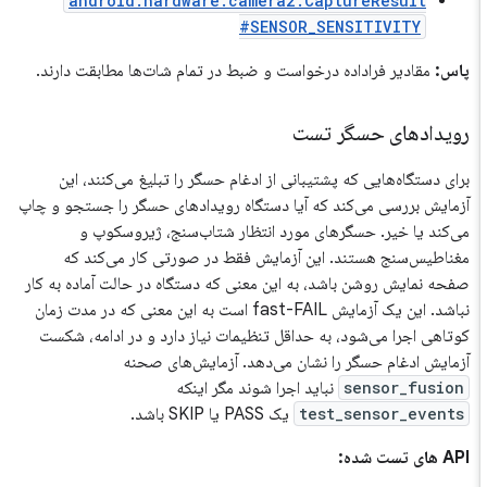
android.hardware.camera2.CaptureResult
#SENSOR_SENSITIVITY
پاس:
مقادیر فراداده درخواست و ضبط در تمام شات‌ها مطابقت دارند.
رویدادهای حسگر تست
برای دستگاه‌هایی که پشتیبانی از ادغام حسگر را تبلیغ می‌کنند، این
آزمایش بررسی می‌کند که آیا دستگاه رویدادهای حسگر را جستجو و چاپ
می‌کند یا خیر. حسگرهای مورد انتظار شتاب‌سنج، ژیروسکوپ و
مغناطیس‌سنج هستند. این آزمایش فقط در صورتی کار می‌کند که
صفحه نمایش روشن باشد، به این معنی که دستگاه در حالت آماده به کار
نباشد. این یک آزمایش fast-FAIL است به این معنی که در مدت زمان
کوتاهی اجرا می‌شود، به حداقل تنظیمات نیاز دارد و در ادامه، شکست
آزمایش ادغام حسگر را نشان می‌دهد. آزمایش‌های صحنه
sensor_fusion
نباید اجرا شوند مگر اینکه
test_sensor_events
یک PASS یا SKIP باشد.
API های تست شده: