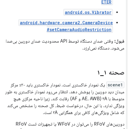
ETER
android.os.Vibrator
android.hardware.camera2.CameraDevice
#setCameraAudioRestriction
قبول:
وقتی صدای دستگاه توسط API محدودیت صدای دوربین بی‌صدا
می‌شود، دستگاه نمی‌لرزد.
صحنه ۱
_
۱
scene1
یک نمودار خاکستری است. نمودار خاکستری باید ۳۰٪ مرکز
میدان دید دوربین را پوشش دهد. انتظار می‌رود نمودار خاکستری به طور
متوسط ​​با ۳A (AE، AWB و AF) رقابت کند، زیرا ناحیه مرکزی هیچ
ویژگی ندارد. با این حال، درخواست ضبط، کل صحنه را مشخص می‌کند
که شامل ویژگی‌های کافی برای همگرایی ۳A است.
دوربین‌های RFoV را می‌توان در WFoV یا تجهیزات تست RFoV