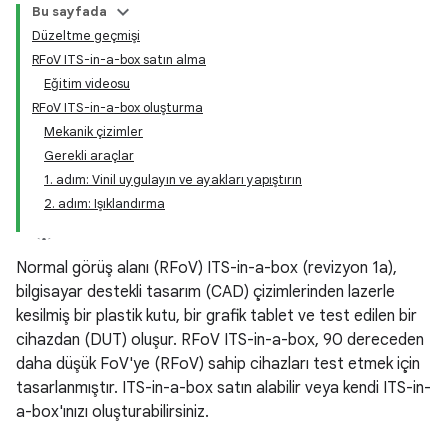
Bu sayfada
Düzeltme geçmişi
RFoV ITS-in-a-box satın alma
Eğitim videosu
RFoV ITS-in-a-box oluşturma
Mekanik çizimler
Gerekli araçlar
1. adım: Vinil uygulayın ve ayakları yapıştırın
2. adım: Işıklandırma
Normal görüş alanı (RFoV) ITS-in-a-box (revizyon 1a),
bilgisayar destekli tasarım (CAD) çizimlerinden lazerle
kesilmiş bir plastik kutu, bir grafik tablet ve test edilen bir
cihazdan (DUT) oluşur. RFoV ITS-in-a-box, 90 dereceden
daha düşük FoV'ye (RFoV) sahip cihazları test etmek için
tasarlanmıştır. ITS-in-a-box satın alabilir veya kendi ITS-in-
a-box'ınızı oluşturabilirsiniz.