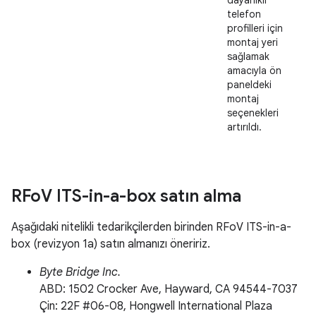
dayanıklı
telefon
profilleri için
montaj yeri
sağlamak
amacıyla ön
paneldeki
montaj
seçenekleri
artırıldı.
RFo
V ITS-in-a-box satın alma
Aşağıdaki nitelikli tedarikçilerden birinden RFoV ITS-in-a-
box (revizyon 1a) satın almanızı öneririz.
Byte Bridge Inc.
ABD: 1502 Crocker Ave, Hayward, CA 94544-7037
Çin: 22F #06-08, Hongwell International Plaza