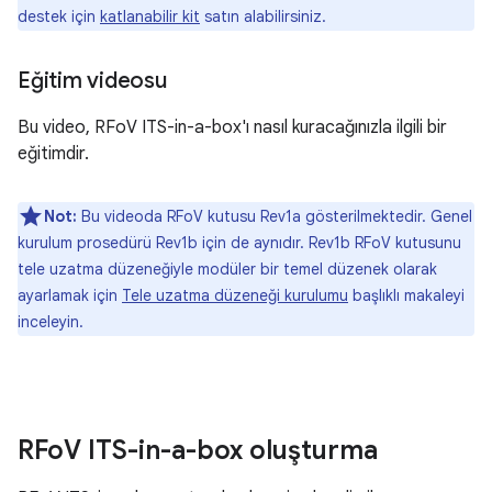
destek için
katlanabilir kit
satın alabilirsiniz.
Eğitim videosu
Bu video, RFoV ITS-in-a-box'ı nasıl kuracağınızla ilgili bir
eğitimdir.
Not:
Bu videoda RFoV kutusu Rev1a gösterilmektedir. Genel
kurulum prosedürü Rev1b için de aynıdır. Rev1b RFoV kutusunu
tele uzatma düzeneğiyle modüler bir temel düzenek olarak
ayarlamak için
Tele uzatma düzeneği kurulumu
başlıklı makaleyi
inceleyin.
RFo
V ITS-in-a-box oluşturma