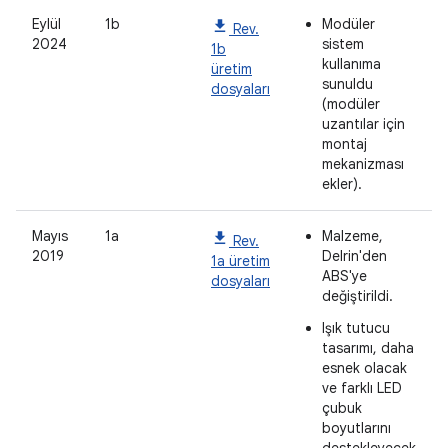
Eylül
1b
Modüler
Rev.
2024
sistem
1b
kullanıma
üretim
sunuldu
dosyaları
(modüler
uzantılar için
montaj
mekanizması
ekler).
Mayıs
1a
Malzeme,
Rev.
2019
Delrin'den
1a üretim
ABS'ye
dosyaları
değiştirildi.
Işık tutucu
tasarımı, daha
esnek olacak
ve farklı LED
çubuk
boyutlarını