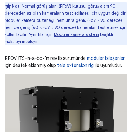
Not:
Normal görüş alanı (RFoV) kutusu, görüş alanı 90
dereceden az olan kameraların test edilmesi için uygun değildir.
Modüler kamera düzeneği, hem ultra geniş (FoV > 90 derece)
hem de geniş (60 < FoV < 90 derece) kameraları test etmek için
kullanılabilir. Ayrıntılar için
Modüler kamera sistemi
başlıklı
makaleyi inceleyin.
RFOV ITS-in-a-box'ın rev1b sürümünde
modüler bileşenler
için destek eklenmiş olup
tele extension rig
ile uyumludur.