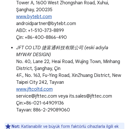
Tower A, 1600 West Zhongshan Road, Xuhui,
Şanghay, 200235
www.bytebt.com
androidpartner@bytebt.com
ABD: +1-510-373-8899
Çin: +86-400-8866-490
JFT CO LTD 捷富通科技有限公司 (eski adıyla
MYWAY DESIGN)
No. 40, Lane 22, Heai Road, Wujing Town, Minhang
District, Şanghay, Çin
4F., No. 163, Fu-Ying Road, XinZhuang District, New
Taipei City 242, Tayvan
www.jftcoltd.com
service@jfttec.com veya its.sales@jfttec.com
Çin:+86-021-64909136
Tayvan: 886-2-29089060
Not:
Katlanabilir ve büyük form faktörlü cihazlarla ilgili ek