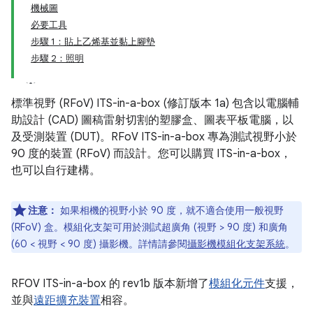
機械圖
必要工具
步驟 1：貼上乙烯基並黏上腳墊
步驟 2：照明
標準視野 (RFoV) ITS-in-a-box (修訂版本 1a) 包含以電腦輔
助設計 (CAD) 圖稿雷射切割的塑膠盒、圖表平板電腦，以
及受測裝置 (DUT)。RFoV ITS-in-a-box 專為測試視野小於
90 度的裝置 (RFoV) 而設計。您可以購買 ITS-in-a-box，
也可以自行建構。
注意：
如果相機的視野小於 90 度，就不適合使用一般視野
(RFoV) 盒。模組化支架可用於測試超廣角 (視野 > 90 度) 和廣角
(60 < 視野 < 90 度) 攝影機。詳情請參閱
攝影機模組化支架系統
。
RFOV ITS-in-a-box 的 rev1b 版本新增了
模組化元件
支援，
並與
遠距擴充裝置
相容。