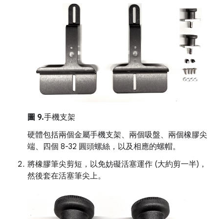
圖 9.
手機支架
硬體包括兩個金屬手機支架、兩個吸盤、兩個橡膠尖
端、四個 8-32 圓頭螺絲，以及相應的螺帽。
將橡膠筆尖剪短，以免妨礙活塞運作 (大約剪一半)，
然後套在活塞筆尖上。