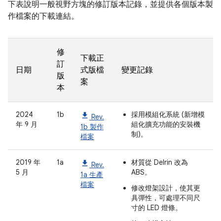
下表說明一般視野方塊的修訂版本記錄，並提供各個版本製
作檔案的下載連結。
修
下載正
訂
日期
式版檔
變更記錄
版
案
本
2024
1b
採用模組化系統 (新增模
Rev.
年 9 月
組化擴充功能的安裝機
1b 製作
制)。
檔案
2019 年
1a
材質從 Delrin 改為
Rev.
5 月
ABS。
1a 生產
檔案
修改燈架設計，使其更
具彈性，可處理不同尺
寸的 LED 燈條。