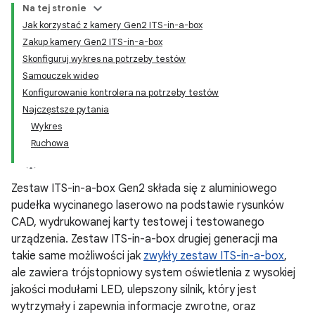
Na tej stronie
Jak korzystać z kamery Gen2 ITS-in-a-box
Zakup kamery Gen2 ITS-in-a-box
Skonfiguruj wykres na potrzeby testów
Samouczek wideo
Konfigurowanie kontrolera na potrzeby testów
Najczęstsze pytania
Wykres
Ruchowa
Zestaw ITS-in-a-box Gen2 składa się z aluminiowego
pudełka wycinanego laserowo na podstawie rysunków
CAD, wydrukowanej karty testowej i testowanego
urządzenia. Zestaw ITS-in-a-box drugiej generacji ma
takie same możliwości jak
zwykły zestaw ITS-in-a-box
,
ale zawiera trójstopniowy system oświetlenia z wysokiej
jakości modułami LED, ulepszony silnik, który jest
wytrzymały i zapewnia informacje zwrotne, oraz