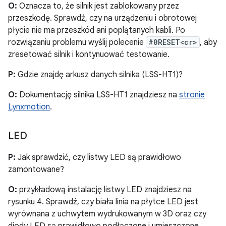
O:
Oznacza to, że silnik jest zablokowany przez
przeszkodę. Sprawdź, czy na urządzeniu i obrotowej
płycie nie ma przeszkód ani poplątanych kabli. Po
rozwiązaniu problemu wyślij polecenie
#0RESET<cr>
, aby
zresetować silnik i kontynuować testowanie.
P:
Gdzie znajdę arkusz danych silnika (LSS-HT1)?
O:
Dokumentację silnika LSS-HT1 znajdziesz na
stronie
Lynxmotion
.
LED
P:
Jak sprawdzić, czy listwy LED są prawidłowo
zamontowane?
O:
przykładową instalację listwy LED znajdziesz na
rysunku 4. Sprawdź, czy biała linia na płytce LED jest
wyrównana z uchwytem wydrukowanym w 3D oraz czy
diody LED są prawidłowo podłączone i umieszczone.