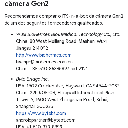
câmera Gen2
Recomendamos comprar o ITS-in-a-box da câmera Gen2
de um dos seguintes fornecedores qualificados.
Wuxi BioHermes Bio&Medical Technology Co., Ltd.
China: 88 West Meiliang Road. Mashan. Wuxi,
Jiangsu 214092
http://www.biohermes.com
luweijie@biohermes.com.cn
China: +86-510-85385897 ext 2121
Byte Bridge Inc.
USA: 1502 Crocker Ave, Hayward, CA 94544-7037
China: 22F #06-08, Hongwell International Plaza
Tower A, 1600 West Zhongshan Road, Xuhui,
Shanghai, 200235
https://www.bytebt.com
androidpartner@bytebt.com
USA: +1-510-373-8899