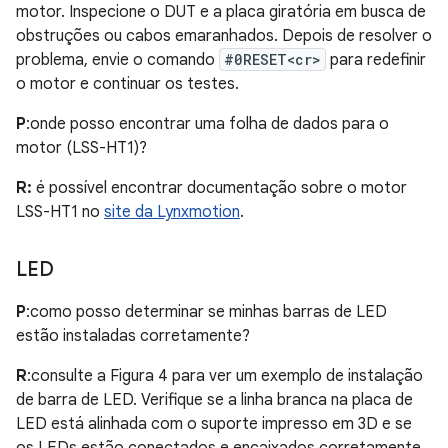
motor. Inspecione o DUT e a placa giratória em busca de
obstruções ou cabos emaranhados. Depois de resolver o
problema, envie o comando
#0RESET<cr>
para redefinir
o motor e continuar os testes.
P
:onde posso encontrar uma folha de dados para o
motor (LSS-HT1)?
R:
é possível encontrar documentação sobre o motor
LSS-HT1 no
site da Lynxmotion
.
LED
P
:como posso determinar se minhas barras de LED
estão instaladas corretamente?
R
:consulte a Figura 4 para ver um exemplo de instalação
de barra de LED. Verifique se a linha branca na placa de
LED está alinhada com o suporte impresso em 3D e se
os LEDs estão conectados e encaixados corretamente.