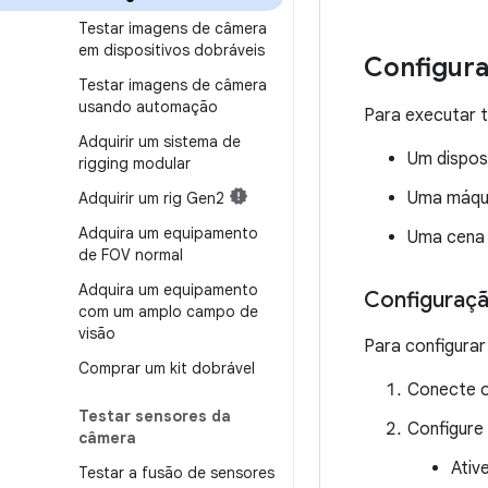
Testar imagens de câmera
em dispositivos dobráveis
Configur
Testar imagens de câmera
usando automação
Para executar t
Adquirir um sistema de
Um disposi
rigging modular
Uma máqui
Adquirir um rig Gen2
Adquira um equipamento
Uma cena 
de FOV normal
Adquira um equipamento
Configuraçã
com um amplo campo de
visão
Para configurar
Comprar um kit dobrável
Conecte o
Testar sensores da
Configure
câmera
Ativ
Testar a fusão de sensores