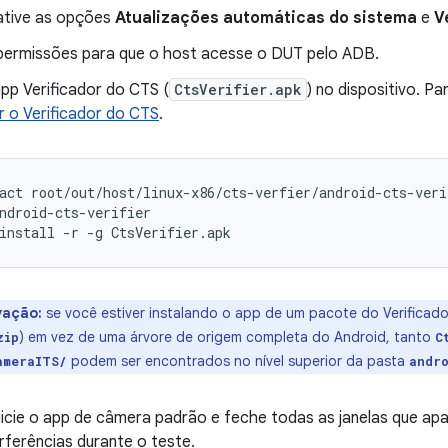
tive as opções
Atualizações automáticas do sistema
e
V
ermissões para que o host acesse o DUT pelo ADB.
app Verificador do CTS (
CtsVerifier.apk
) no dispositivo. P
 o Verificador do CTS
.
act
root/out/host/linux-x86/cts-verfier/android-cts-veri
ndroid-cts-verifier
install
-r
-g
CtsVerifier.apk
vação:
se você estiver instalando o app de um pacote do Verificad
) em vez de uma árvore de origem completa do Android, tanto
zip
C
podem ser encontrados no nível superior da pasta
ameraITS/
andr
icie o app de câmera padrão e feche todas as janelas que apa
erferências durante o teste.