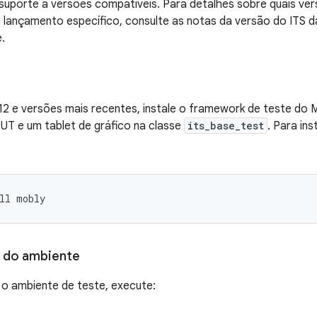
 suporte a versões compatíveis. Para detalhes sobre quais v
m lançamento específico, consulte as notas da versão do ITS
.
12 e versões mais recentes, instale o framework de teste do 
UT e um tablet de gráfico na classe
its_base_test
. Para in
ll
mobly
 do ambiente
 o ambiente de teste, execute: