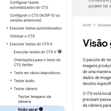
conteúdos p
Configurar testes
podem ter e
automatizados do CTS
Configurar o CTS (AOSP 10 ou
versões anteriores)
AOSP
Documen
Executar testes automatizados
Otimizar o CTS
Visão 
Executar testes do CTS-V
Executar testes do CTS-V
O pacote de tes
Orientações para o teste do
CTS Verifier
imagens produzi
de uma maneira 
Teste em vários dispositivos
dados de image
Testar áudio
destino específ
Testar câmera
O ITS está loca
Testar imagens da
precisam passa
câmera
da câmera para
Visão geral