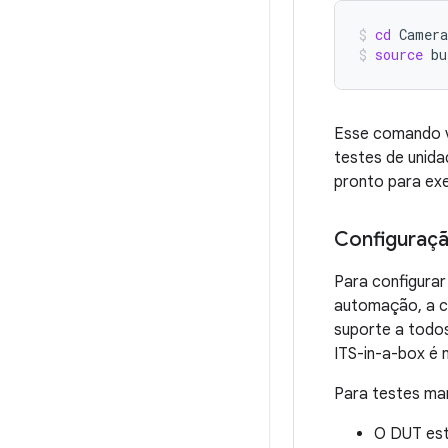
cd
Camer
source
bu
Esse comando ve
testes de unid
pronto para exe
Configuraçã
Para configura
automação, a co
suporte a todos
ITS-in-a-box é 
Para testes man
O DUT est