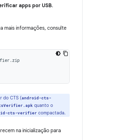
erificar apps por USB
.
ara mais informações, consulte
fier.zip
or do CTS (
android-cts-
quanto o
tsVerifier.apk
compactada.
oid-cts-verifier
recem na inicialização para