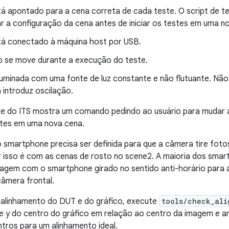
á apontado para a cena correta de cada teste. O script de 
r a configuração da cena antes de iniciar os testes em uma n
á conectado à máquina host por USB.
 se move durante a execução do teste.
luminada com uma fonte de luz constante e não flutuante. Não
 introduz oscilação.
ste do ITS mostra um comando pedindo ao usuário para mudar 
estes em uma nova cena.
 smartphone precisa ser definida para que a câmera tire fot
car isso é com as cenas de rosto no scene2. A maioria dos sm
agem com o smartphone girado no sentido anti-horário para a
câmera frontal.
o alinhamento do DUT e do gráfico, execute
tools/check_ali
e y do centro do gráfico em relação ao centro da imagem e 
tros para um alinhamento ideal.