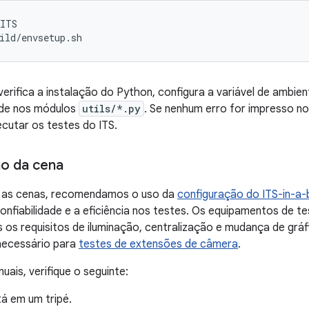
aITS
ild/envsetup.sh
rifica a instalação do Python, configura a variável de ambie
ade nos módulos
utils/*.py
. Se nenhum erro for impresso no
cutar os testes do ITS.
o da cena
r as cenas, recomendamos o uso da
configuração do ITS-in-a
nfiabilidade e a eficiência nos testes. Os equipamentos de t
 os requisitos de iluminação, centralização e mudança de gráfi
necessário para
testes de extensões de câmera
.
uais, verifique o seguinte:
á em um tripé.