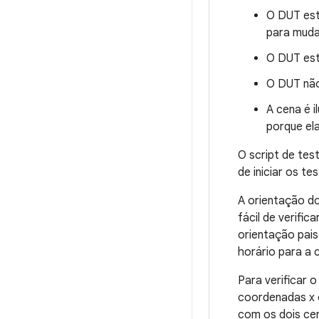
O DUT est
para muda
O DUT est
O DUT não
A cena é i
porque ela
O script de te
de iniciar os t
A orientação do
fácil de verifi
orientação pais
horário para a 
Para verificar 
coordenadas x 
com os dois cen