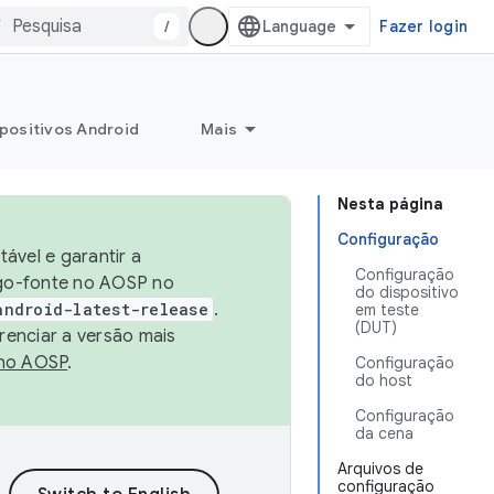
/
Fazer login
positivos Android
Mais
Nesta página
Configuração
ável e garantir a
Configuração
igo-fonte no AOSP no
do dispositivo
android-latest-release
.
em teste
(DUT)
renciar a versão mais
no AOSP
.
Configuração
do host
Configuração
da cena
Arquivos de
configuração