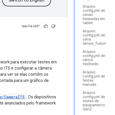
Arquivo
config.yml de
cenas
baseadas em
tablet
Isso foi útil?
Arquivo
config.yml de
cena
sensor_fusion
Arquivo
config.yml de
vários
mework para executar testes em
testbeds
o ITS é configurar a câmera
Arquivo
para ver se elas contêm os
config.yml de
ontada para um gráfico de
testes
manuais
Arquivo
s/CameraITS
. Os dispositivos
config.yml de
testes de
te anunciados pelo framework
equipamento
Gen2