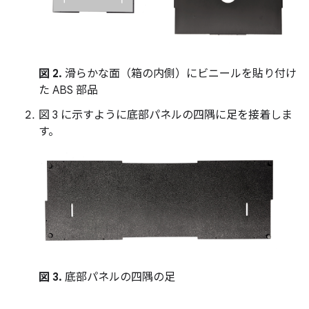
図 2.
滑らかな面（箱の内側）にビニールを貼り付け
た ABS 部品
図 3 に示すように底部パネルの四隅に足を接着しま
す。
図 3.
底部パネルの四隅の足