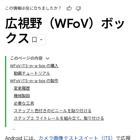
この情報は役に立ちましたか？
広視野（WFo
V）ボッ
クス
このページの内容
WFoV ITS-in-a-box の購入
動画チュートリアル
WFoV ITS-in-a-box の製作
変更履歴
機械製図
必要な工具
ステップ 1: 色付きのビニールを貼り付ける
ステップ 2: ライトレールを組み立て、取り付ける
Android には、
カメラ画像テストスイート（ITS）
で広視