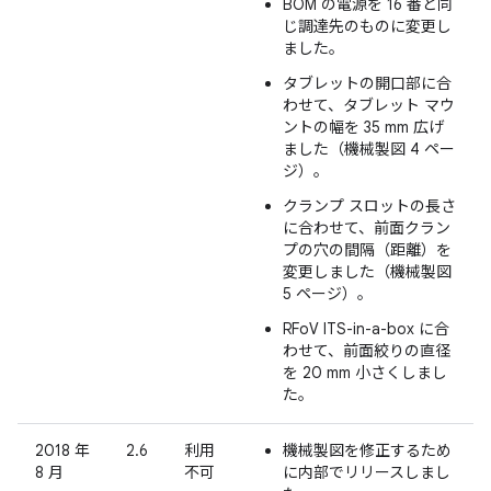
BOM の電源を 16 番と同
じ調達先のものに変更し
ました。
タブレットの開口部に合
わせて、タブレット マウ
ントの幅を 35 mm 広げ
ました（機械製図 4 ペー
ジ）。
クランプ スロットの長さ
に合わせて、前面クラン
プの穴の間隔（距離）を
変更しました（機械製図
5 ページ）。
RFoV ITS-in-a-box に合
わせて、前面絞りの直径
を 20 mm 小さくしまし
た。
2018 年
2.6
利用
機械製図を修正するため
8 月
不可
に内部でリリースしまし