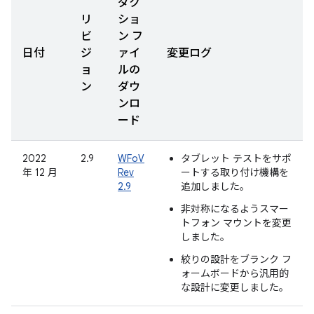
ダク
リ
ショ
ビ
ン フ
日付
ジ
ァイ
変更ログ
ョ
ルの
ン
ダウ
ンロ
ード
2022
2.9
WFoV
タブレット テストをサポ
年 12 月
Rev
ートする取り付け機構を
2.9
追加しました。
非対称になるようスマー
トフォン マウントを変更
しました。
絞りの設計をブランク フ
ォームボードから汎用的
な設計に変更しました。