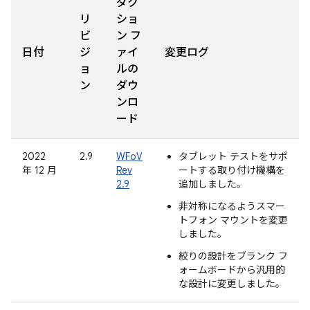
ダク
リ
ショ
ビ
ン フ
日付
ジ
ァイ
変更ログ
ョ
ルの
ン
ダウ
ンロ
ード
2022
2.9
WFoV
タブレット テストをサポ
年 12 月
Rev
ートする取り付け機構を
2.9
追加しました。
非対称になるようスマー
トフォン マウントを変更
しました。
絞りの設計をブランク フ
ォームボードから汎用的
な設計に変更しました。