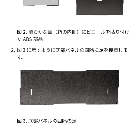
図 2.
滑らかな面（箱の内側）にビニールを貼り付け
た ABS 部品
図 3 に示すように底部パネルの四隅に足を接着しま
す。
図 3.
底部パネルの四隅の足