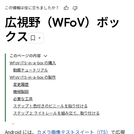
この情報は役に立ちましたか？
広視野（WFo
V）ボッ
クス
このページの内容
WFoV ITS-in-a-box の購入
動画チュートリアル
WFoV ITS-in-a-box の製作
変更履歴
機械製図
必要な工具
ステップ 1: 色付きのビニールを貼り付ける
ステップ 2: ライトレールを組み立て、取り付ける
Android には、
カメラ画像テストスイート（ITS）
で広視