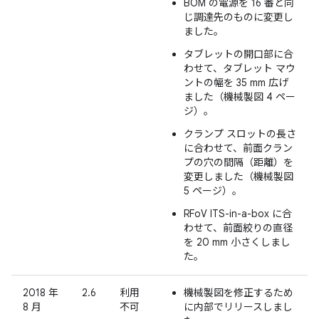
BOM の電源を 16 番と同
じ調達先のものに変更し
ました。
タブレットの開口部に合
わせて、タブレット マウ
ントの幅を 35 mm 広げ
ました（機械製図 4 ペー
ジ）。
クランプ スロットの長さ
に合わせて、前面クラン
プの穴の間隔（距離）を
変更しました（機械製図
5 ページ）。
RFoV ITS-in-a-box に合
わせて、前面絞りの直径
を 20 mm 小さくしまし
た。
2018 年
2.6
利用
機械製図を修正するため
8 月
不可
に内部でリリースしまし