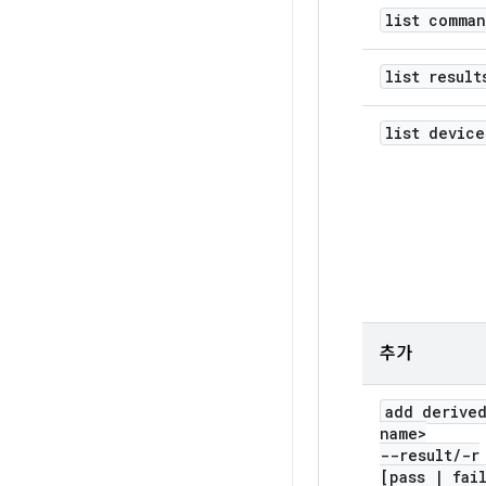
list comma
list result
list device
추가
add derive
name>
--result
/
-r
[pass
|
fai