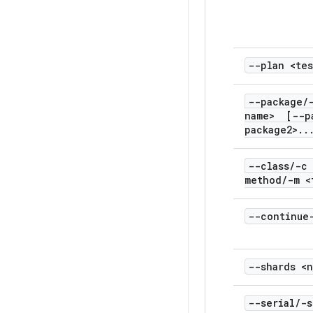
--plan <tes
--package
/
name> [--p
package2>
.
.
--class
/
-c 
method
/
-m <
--continue
--shards <n
--serial
/
-s