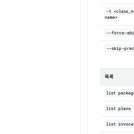
-t <class
_
n
name>
--force-abi
--skip-pre
목록
list packag
list plans
list invoca