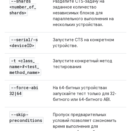
--shards
Разделите CTS-задачу на
<number
_
of
_
заданное количество
shards>
независимых блоков для
параллельного выполнения на
нескольких устройствах.
--serial
/
-s
Запустите CTS на конкретном
<device
ID>
устройстве.
-t <class
_
Запустите конкретный метод
name>#<test
_
тестирования
method
_
name>
--force-abi
На 64-битных устройствах
32
|
64
запускайте тест только для 32-
битного или 64-битного ABI.
--skip-
Пропуск предварительных
preconditions
условий позволяет сэкономить
время выполнения для