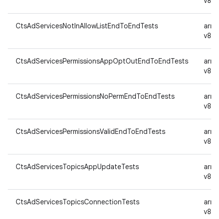
v8a
CtsAdServicesNotInAllowListEndToEndTests
arm
v8a
CtsAdServicesPermissionsAppOptOutEndToEndTests
arm
v8a
CtsAdServicesPermissionsNoPermEndToEndTests
arm
v8a
CtsAdServicesPermissionsValidEndToEndTests
arm
v8a
CtsAdServicesTopicsAppUpdateTests
arm
v8a
CtsAdServicesTopicsConnectionTests
arm
v8a