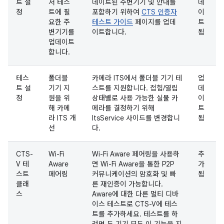
트 설
서 테스
데이트된 주변기기 및 안내를
데
정
트에 필
포함하기 위하여
CTS 인증자
이
요한 주
테스트 가이드
페이지를 업데
트
변기기를
이트합니다.
됨
업데이트
합니다.
테스
폴더블
카메라 ITS에서 폴더블 기기 테
업
트 설
기기 지
스트를 지원합니다. 접힘/열림
데
정
원을 위
상태별로 사용 가능한 실물 카
이
해 카메
메라를 결정하기 위해
트
라 ITS 개
ItsService 사이드를 변경합니
됨
선
다.
CTS-
Wi-Fi
Wi-Fi Aware 페어링을 사용하
추
V 테
Aware
면 Wi-Fi Aware을 통한 P2P
가
스트
페어링
커뮤니케이션의 암호화 및 빠
됨
클래
른 재인증이 가능합니다.
스
Aware에 대한 다른 멀티 디바
이스 테스트로 CTS-V에 테스
트를 추가하세요. 테스트를 하