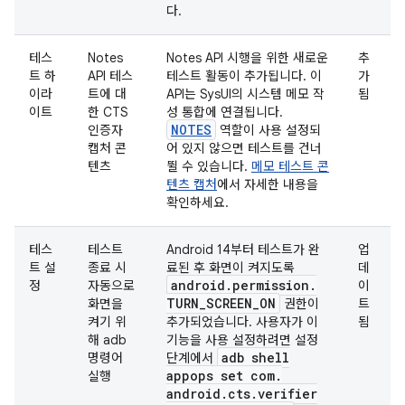
다.
테스
Notes
Notes API 시행을 위한 새로운
추
트 하
API 테스
테스트 활동이 추가됩니다. 이
가
이라
트에 대
API는 SysUI의 시스템 메모 작
됨
이트
한 CTS
성 통합에 연결됩니다.
NOTES
인증자
역할이 사용 설정되
캡처 콘
어 있지 않으면 테스트를 건너
텐츠
뛸 수 있습니다.
메모 테스트 콘
텐츠 캡처
에서 자세한 내용을
확인하세요.
테스
테스트
Android 14부터 테스트가 완
업
트 설
종료 시
료된 후 화면이 켜지도록
데
android
.
permission
.
정
자동으로
이
TURN
_
SCREEN
_
ON
화면을
권한이
트
켜기 위
추가되었습니다. 사용자가 이
됨
해 adb
기능을 사용 설정하려면 설정
adb shell
명령어
단계에서
appops set com
.
실행
android
.
cts
.
verifier