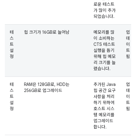
로운 테스트
가 많이 추가
되었습니다.
테
힙 크기가 16GB로 늘어남
메모리를 많
업
스
이 소비하는
데
트
CTS 테스트
이
설
실행을 돕기
트
정
위해 힙 메모
됨
리 크기를 늘
렸습니다.
테
RAM은 128GB로, HDD는
추가된 Java
업
스
256GB로 업그레이드
힙 공간 요구
데
트
사항을 처리
이
설
하기 위하여
트
정
호스트 시스
됨
템 메모리를
업그레이드
합니다.