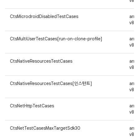
v8a
CtsMicrodroidDisabledTestCases
arm
v8a
CtsMultiUserTestCases[run-on-clone-profile]
arm
v8a
CtsNativeResourcesTestCases
arm
v8a
CtsNativeResourcesTestCases[인스턴트]
arm
v8a
CtsNetHttpTestCases
arm
v8a
CtsNetTestCasesMaxTargetSdk30
arm
v8a