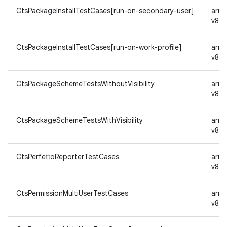
CtsPackageInstallTestCases[run-on-secondary-user]
arm
v8a
CtsPackageInstallTestCases[run-on-work-profile]
arm
v8a
CtsPackageSchemeTestsWithoutVisibility
arm
v8a
CtsPackageSchemeTestsWithVisibility
arm
v8a
CtsPerfettoReporterTestCases
arm
v8a
CtsPermissionMultiUserTestCases
arm
v8a