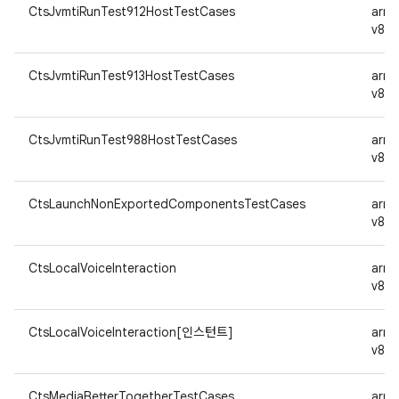
CtsJvmtiRunTest912HostTestCases
arm
v8a
CtsJvmtiRunTest913HostTestCases
arm
v8a
CtsJvmtiRunTest988HostTestCases
arm
v8a
CtsLaunchNonExportedComponentsTestCases
arm
v8a
CtsLocalVoiceInteraction
arm
v8a
CtsLocalVoiceInteraction[인스턴트]
arm
v8a
CtsMediaBetterTogetherTestCases
arm