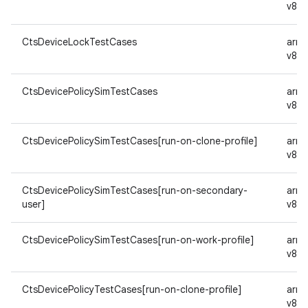
v8a
CtsDeviceLockTestCases
arm
v8a
CtsDevicePolicySimTestCases
arm
v8a
CtsDevicePolicySimTestCases[run-on-clone-profile]
arm
v8a
CtsDevicePolicySimTestCases[run-on-secondary-
arm
user]
v8a
CtsDevicePolicySimTestCases[run-on-work-profile]
arm
v8a
CtsDevicePolicyTestCases[run-on-clone-profile]
arm
v8a