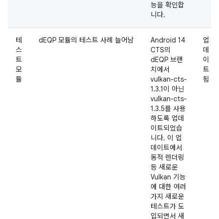
능을 확인합
니다.
테
dEQP 모듈의 테스트 사례 늘어남
Android 14
업
스
CTS의
데
트
dEQP 브랜
이
모
치에서
트
듈
vulkan-cts-
됨
1.3.1이 아닌
vulkan-cts-
1.3.5를 사용
하도록 업데
이트되었습
니다. 이 업
데이트에서
동적 렌더링
등 새로운
Vulkan 기능
에 대한 여러
가지 새로운
테스트가 도
입되면서 새