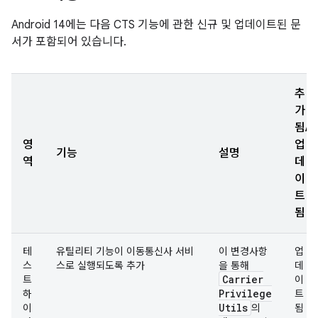
Android 14에는 다음 CTS 기능에 관한 신규 및 업데이트된 문
서가 포함되어 있습니다.
추
가
됨/
영
업
기능
설명
역
데
이
트
됨
테
유틸리티 기능이 이동통신사 서비
이 변경사항
업
스
스로 실행되도록 추가
을 통해
데
Carrier
트
이
Privilege
하
트
Utils
이
의
됨