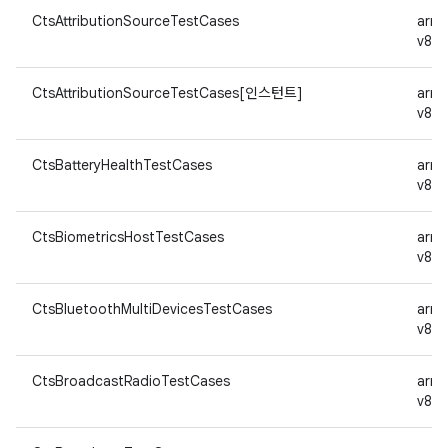
CtsAttributionSourceTestCases
arm
v8a
CtsAttributionSourceTestCases[인스턴트]
arm
v8a
CtsBatteryHealthTestCases
arm
v8a
CtsBiometricsHostTestCases
arm
v8a
CtsBluetoothMultiDevicesTestCases
arm
v8a
CtsBroadcastRadioTestCases
arm
v8a