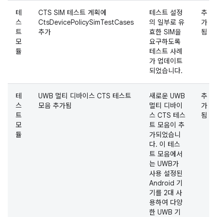
테
CTS SIM 테스트 계획에
테스트 설정
추
스
CtsDevicePolicySimTestCases
의 일부로 유
가
트
추가
효한 SIM을
됨
모
요구하도록
듈
테스트 사례
가 업데이트
되었습니다.
테
UWB 멀티 디바이스 CTS 테스트
새로운 UWB
추
스
모음 추가됨
멀티 디바이
가
트
스 CTS 테스
됨
모
트 모음이 추
듈
가되었습니
다. 이 테스
트 모음에서
는 UWB가
사용 설정된
Android 기
기를 2대 사
용하여 다양
한 UWB 기