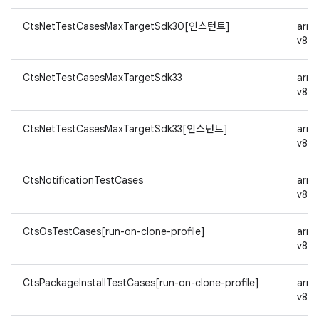
CtsNetTestCasesMaxTargetSdk30[인스턴트]
arm
v8a
CtsNetTestCasesMaxTargetSdk33
arm
v8a
CtsNetTestCasesMaxTargetSdk33[인스턴트]
arm
v8a
CtsNotificationTestCases
arm
v8a
CtsOsTestCases[run-on-clone-profile]
arm
v8a
CtsPackageInstallTestCases[run-on-clone-profile]
arm
v8a