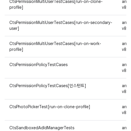
CtsPermissionMultiUserTestCases[run-on-clone-
arm
profile]
v8a
CtsPermissionMultiUserTestCases[run-on-secondary-
arm
user]
v8a
CtsPermissionMultiUserTestCases[run-on-work-
arm
profile]
v8a
CtsPermissionPolicyTestCases
arm
v8a
CtsPermissionPolicyTestCases[인스턴트]
arm
v8a
CtsPhotoPickerTest[run-on-clone-profile]
arm
v8a
CtsSandboxedAdIdManagerTests
arm