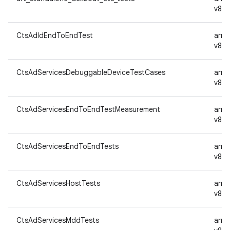
v8a
CtsAdIdEndToEndTest
arm
v8a
CtsAdServicesDebuggableDeviceTestCases
arm
v8a
CtsAdServicesEndToEndTestMeasurement
arm
v8a
CtsAdServicesEndToEndTests
arm
v8a
CtsAdServicesHostTests
arm
v8a
CtsAdServicesMddTests
arm