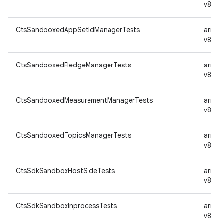
v8a
CtsSandboxedAppSetIdManagerTests
arm
v8a
CtsSandboxedFledgeManagerTests
arm
v8a
CtsSandboxedMeasurementManagerTests
arm
v8a
CtsSandboxedTopicsManagerTests
arm
v8a
CtsSdkSandboxHostSideTests
arm
v8a
CtsSdkSandboxInprocessTests
arm
v8a