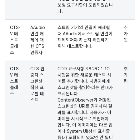
보정 요구사항이 도입되었습니
다.
CTS-
AAudio
스트림 기기의 연결이 해제될
추
V 테
연결 해
때 AAudio에서 스트림 연결이
가
스트
제에 대
해제되어야 하는지 확인하기
됨
클래
한 CTS
위해 테스트합니다.
스
인증자
CTS-
CTS 인
CDD 요구사항 3.9.2/C-1-10
추
V 테
증자 스
시행을 위한 새로운 테스트 사
가
스트
크린샷
례를 추가합니다. 사용자에게
됨
클래
직장 프
스크린샷을 촬영하라는 안내가
스
로필 테
표시됩니다.
스트
ContentObserver가 저장된
스크린샷의 URI를 감지하여 결
과를 표시합니다. 사용자가 이
미지를 시각적으로 확인해야
합니다. 이 이미지에는 다른 앱
이나 System UI(상태 표시줄
등)가 포함되어 있으면 안 됩니