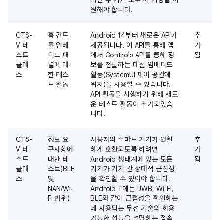
려면 두 기기 모두 이 기능을 지
원해야 합니다.
CTS-
홈 컨트
Android 14부터 새로운 API가
추
V 테
롤 임베
제공됩니다. 이 API를 통해 앱
가
스트
디드 패
에서 Controls API를 통해 정
됨
클래
널에 대
보를 전달하는 대신 임베디드
스
한 테스
활동(SystemUI 제어 공간에
트 활동
위치)을 사용할 수 있습니다.
API 활동을 시행하기 위해 새로
운 테스트 활동이 추가되었습
니다.
CTS-
정보 요
사용자의 스마트 기기가 원활
추
V 테
구사항에
하게 호환되도록 하려면
가
스트
대한 테
Android 생태계에 있는 모든
됨
클래
스트(BLE
기기가 기기 간 상대적 근접성
스
및
을 확인할 수 있어야 합니다.
NAN/Wi-
Android T에는 UWB, Wi-Fi,
Fi 범위)
BLE와 같이 근접성을 확인하는
데 사용되는 무선 기술의 허용
가능한 성능을 설명하는 접속