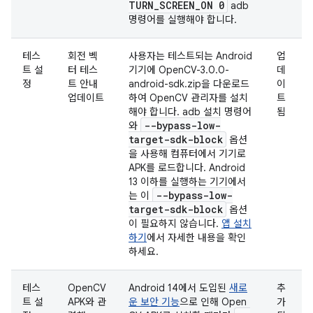
TURN
_
SCREEN
_
ON 0
adb
명령어를 실행해야 합니다.
테스
회전 벡
사용자는 테스트되는 Android
업
트 설
터 테스
기기에 OpenCV-3.0.0-
데
정
트 안내
android-sdk.zip을 다운로드
이
업데이트
하여 OpenCV 관리자를 설치
트
해야 합니다. adb 설치 명령어
됨
--bypass-low-
와
target-sdk-block
옵션
을 사용해 컴퓨터에서 기기로
APK를 로드합니다. Android
13 이하를 실행하는 기기에서
--bypass-low-
는 이
target-sdk-block
옵션
이 필요하지 않습니다.
앱 설치
하기
에서 자세한 내용을 확인
하세요.
테스
OpenCV
Android 14에서 도입된
새로
추
트 설
APK와 관
운 보안 기능
으로 인해 Open
가