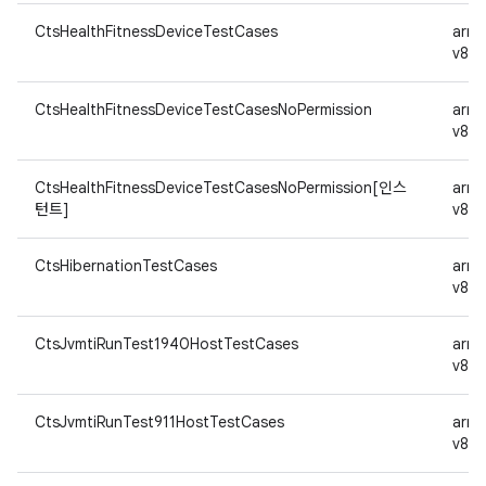
CtsHealthFitnessDeviceTestCases
arm
v8a
CtsHealthFitnessDeviceTestCasesNoPermission
arm
v8a
CtsHealthFitnessDeviceTestCasesNoPermission[인스
arm
턴트]
v8a
CtsHibernationTestCases
arm
v8a
CtsJvmtiRunTest1940HostTestCases
arm
v8a
CtsJvmtiRunTest911HostTestCases
arm
v8a