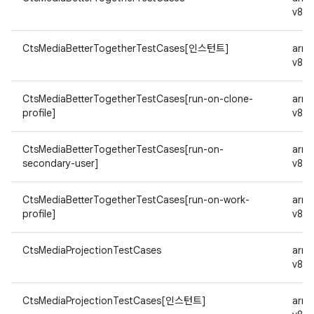
v8a
CtsMediaBetterTogetherTestCases[인스턴트]
arm
v8a
CtsMediaBetterTogetherTestCases[run-on-clone-
arm
profile]
v8a
CtsMediaBetterTogetherTestCases[run-on-
arm
secondary-user]
v8a
CtsMediaBetterTogetherTestCases[run-on-work-
arm
profile]
v8a
CtsMediaProjectionTestCases
arm
v8a
CtsMediaProjectionTestCases[인스턴트]
arm