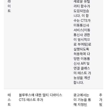
라
새로운 유틸
이
리티 함수가
트
도입되었습
니다. 이 함
수는 CTS가
이동통신사
서비스(이동
통신사 권한
이 암시적으
로 부여됨)로
실행되도록
허용하며 다
양한 이동통
신사 API 및
연결 클래스
의 테스트 가
능성을 개선
합니다.
테
블루투스에 대한 멀티 디바이스
광고에서는
추
스
CTS 테스트 추가
이 기능을 통
가
트
해 지정된
됨