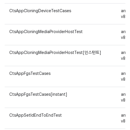
CtsAppCloningDeviceTestCases
arm
v8a
CtsAppCloningMediaProviderHostTest
arm
v8a
CtsAppCloningMediaProviderHostTest[인스턴트]
arm
v8a
CtsAppFgsTestCases
arm
v8a
CtsAppFgsTestCases[instant]
arm
v8a
CtsAppSetIdEndToEndTest
arm
v8a