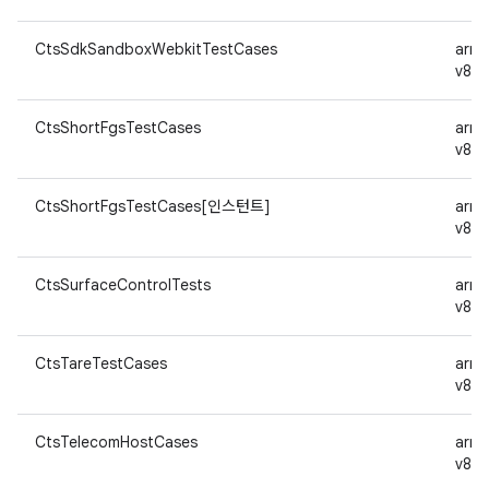
CtsSdkSandboxWebkitTestCases
arm
v8a
CtsShortFgsTestCases
arm
v8a
CtsShortFgsTestCases[인스턴트]
arm
v8a
CtsSurfaceControlTests
arm
v8a
CtsTareTestCases
arm
v8a
CtsTelecomHostCases
arm
v8a