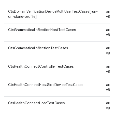
CtsDomainVerificationDeviceMultiUserTestCases[run-
arm
on-clone-profile]
v8a
CtsGrammaticalInflectionHostTestCases
arm
v8a
CtsGrammaticalInflectionTestCases
arm
v8a
CtsHealthConnectControllerTestCases
arm
v8a
CtsHealthConnectHostSideDeviceTestCases
arm
v8a
CtsHealthConnectHostTestCases
arm
v8a