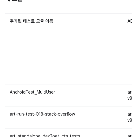
추가된 테스트 모듈 이름
ABI
AndroidTest_MultiUser
arm
v8a
art-run-test-018-stack-overflow
arm
v8a
art_standalone_dex2oat_cts_tests
arm