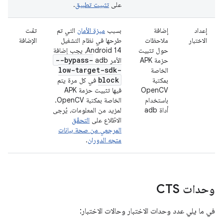
على
تثبيت تطبيق
.
إعداد
إضافة
بسبب
ميزة الأمان
التي تم
تمّت
الاختبار
ملاحظات
طرحها في نظام التشغيل
الإضافة
حول تثبيت
Android 14، يجب إضافة
--bypass-
حزمة APK
الأمر adb
low-target-sdk-
الخاصة
block
بمكتبة
في كل مرة يتم
OpenCV
فيها تثبيت حزمة APK
باستخدام
الخاصة بمكتبة OpenCV.
أداة adb
لمزيد من المعلومات، يُرجى
الاطّلاع على
التحقّق
المرجعي من صحة بيانات
متجه الدوران
.
وحدات CTS
في ما يلي عدد وحدات الاختبار وحالات الاختبار: