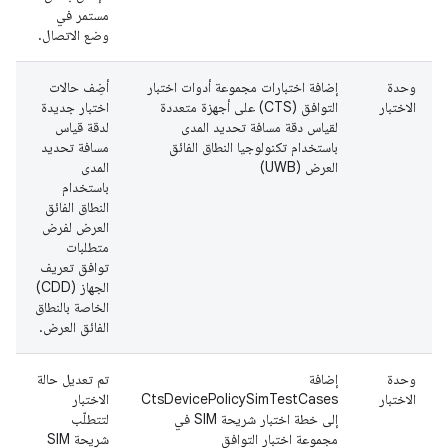
مستمر في
وضع الاتصال.
وحدة
إضافة اختبارات مجموعة أدوات اختبار
أضِف حالات
ت
الاختبار
التوافق (CTS) على أجهزة متعددة
اختبار جديدة
ا
لقياس دقة مسافة تحديد المدى
لدقة قياس
باستخدام تكنولوجيا النطاق الفائق
مسافة تحديد
العرض (UWB)
المدى
باستخدام
النطاق الفائق
العرض لفرض
متطلبات
توافق تعريف
الجهاز (CDD)
الخاصة بالنطاق
الفائق العرض.
وحدة
إضافة
تم تعديل حالة
ت
الاختبار
CtsDevicePolicySimTestCases
الاختبار
ا
إلى خطة اختبار شريحة SIM في
لتتطلّب
مجموعة اختبار التوافق
شريحة SIM