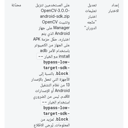
إعداد
تعديل
على المستخدمين تنزيل
محدّثة
الاختبار
تعليمات
OpenCV-3.0.0-
اختبار
android-sdk.zip
"متّجه
وتثبيت OpenCV
الدوران"
Manager على جهاز
Android الذي يتم
اختباره. حمِّل حزمة APK
على الجهاز من الكمبيوتر
باستخدام الأمر adb
--
install مع الخيار
bypass-low-
target-sdk-
block
. بالنسبة إلى
الأجهزة التي تعمل بالإصدار
13 من نظام التشغيل
Android أو الإصدارات
الأقدم، ليس من الضروري
--
استخدام الخيار
bypass-low-
target-sdk-
block
. لمزيد من
المعلومات، يُرجى الاطّلاع