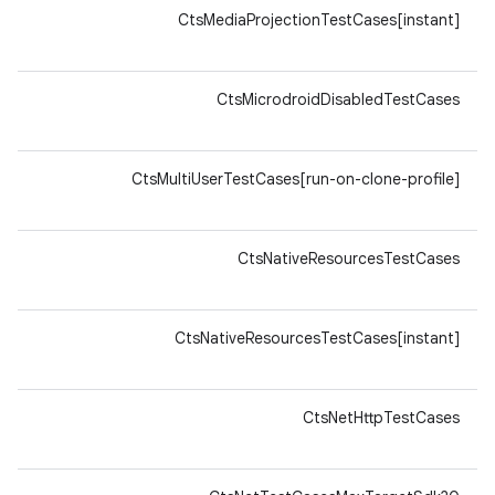
64-
CtsMediaProjectionTestCases[instant]
v8a
64-
CtsMicrodroidDisabledTestCases
v8a
64-
CtsMultiUserTestCases[run-on-clone-profile]
v8a
64-
CtsNativeResourcesTestCases
v8a
64-
CtsNativeResourcesTestCases[instant]
v8a
64-
CtsNetHttpTestCases
v8a