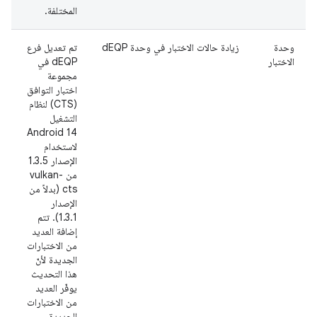
المختلفة.
وحدة
زيادة حالات الاختبار في وحدة dEQP
تم تعديل فرع
م
الاختبار
dEQP في
مجموعة
اختبار التوافق
(CTS) لنظام
التشغيل
Android 14
لاستخدام
الإصدار 1.3.5
من vulkan-
cts (بدلاً من
الإصدار
1.3.1). تتم
إضافة العديد
من الاختبارات
الجديدة لأنّ
هذا التحديث
يوفّر العديد
من الاختبارات
الجديدة