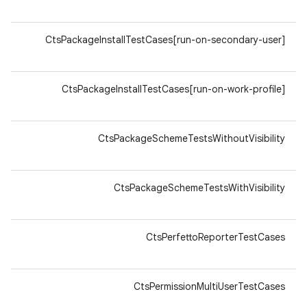
v8a
64-
CtsPackageInstallTestCases[run-on-secondary-user]
v8a
64-
CtsPackageInstallTestCases[run-on-work-profile]
v8a
64-
CtsPackageSchemeTestsWithoutVisibility
v8a
64-
CtsPackageSchemeTestsWithVisibility
v8a
64-
CtsPerfettoReporterTestCases
v8a
64-
CtsPermissionMultiUserTestCases
v8a