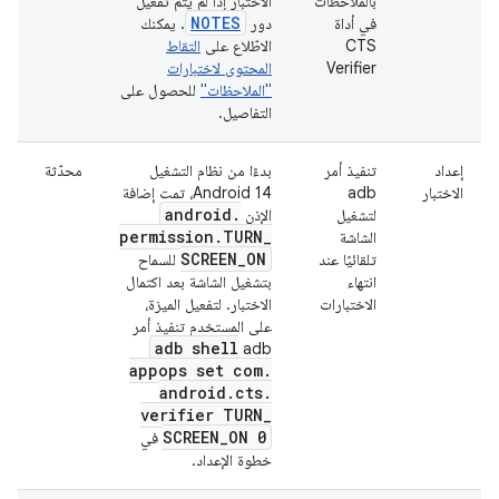
بالملاحظات"
الاختبار إذا لم يتم تفعيل
NOTES
في أداة
دور
. يمكنك
CTS
الاطّلاع على
التقاط
Verifier
المحتوى لاختبارات
"الملاحظات"
للحصول على
التفاصيل.
إعداد
تنفيذ أمر
بدءًا من نظام التشغيل
محدّثة
الاختبار
adb
Android 14، تمت إضافة
android
.
لتشغيل
الإذن
permission
.
TURN
_
الشاشة
SCREEN
_
ON
تلقائيًا عند
للسماح
انتهاء
بتشغيل الشاشة بعد اكتمال
الاختبارات
الاختبار. لتفعيل الميزة،
على المستخدم تنفيذ أمر
adb shell
adb
appops set com
.
android
.
cts
.
verifier TURN
_
SCREEN
_
ON 0
في
خطوة الإعداد.