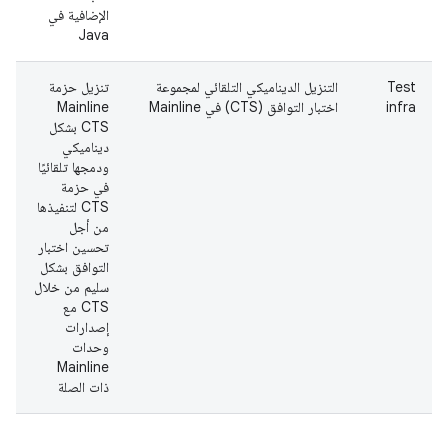
الإضافية في
Java
Test
التنزيل الديناميكي التلقائي لمجموعة
تنزيل حزمة
ت
infra
اختبار التوافق (CTS) في Mainline
Mainline
ا
CTS بشكل
ديناميكي
ودمجها تلقائيًا
في حزمة
CTS لتنفيذها
من أجل
تحسين اختبار
التوافق بشكل
سليم من خلال
CTS مع
إصدارات
وحدات
Mainline
ذات الصلة