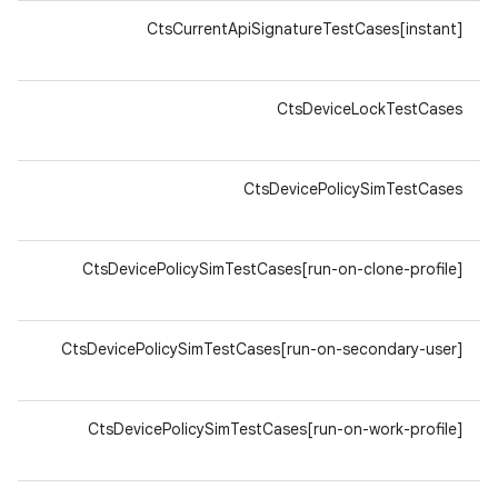
64-
CtsCurrentApiSignatureTestCases[instant]
v8a
64-
CtsDeviceLockTestCases
v8a
64-
CtsDevicePolicySimTestCases
v8a
64-
CtsDevicePolicySimTestCases[run-on-clone-profile]
v8a
64-
CtsDevicePolicySimTestCases[run-on-secondary-user]
v8a
64-
CtsDevicePolicySimTestCases[run-on-work-profile]
v8a