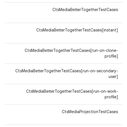
64-
CtsMediaBetterTogetherTestCases
v8a
64-
CtsMediaBetterTogetherTestCases[instant]
v8a
64-
CtsMediaBetterTogetherTestCases[run-on-clone-
v8a
profile]
64-
CtsMediaBetterTogetherTestCases[run-on-secondary-
v8a
user]
64-
CtsMediaBetterTogetherTestCases[run-on-work-
v8a
profile]
64-
CtsMediaProjectionTestCases
v8a