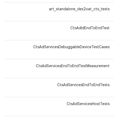
64-
art_standalone_dex2oat_cts_tests
v8a
64-
CtsAdIdEndToEndTest
v8a
64-
CtsAdServicesDebuggableDeviceTestCases
v8a
64-
CtsAdServicesEndToEndTestMeasurement
v8a
64-
CtsAdServicesEndToEndTests
v8a
64-
CtsAdServicesHostTests
v8a