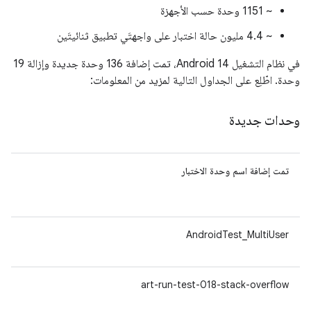
‫~ 1151 وحدة حسب الأجهزة
‫~ 4.4 مليون حالة اختبار على واجهتَي تطبيق ثنائيتَين
في نظام التشغيل Android 14، تمت إضافة 136 وحدة جديدة وإزالة 19
وحدة. اطّلِع على الجداول التالية لمزيد من المعلومات:
وحدات جديدة
تمت إضافة اسم وحدة الاختبار
واج
ABI
64-
AndroidTest_MultiUser
v8a
64-
art-run-test-018-stack-overflow
v8a