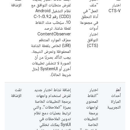
اختبار
"ملف
لفرض متطلبات التوافق مع
الإضافة
CTS-V
العمل" في
أداة التحقّق
(CDD) رقم 3.9.2/C-1-
في مجموعة
10. سيُطلب منك التقاط
أدوات
لقطة شاشة. ترصد
اختبار
ContentObserver
التوافق
معرّف الموارد المنتظم
(CTS)
(URI) الخاص بلقطة الشاشة
المحفوظة وتعرض النتيجة.
يجب التأكّد بصريًا من أنّ
الصورة لا تتضمّن تطبيقات
أخرى أو SystemUI (مثل
شريط الحالة).
أهمّ
اختبار
إضافة نشاط اختبار جديد
تمّت
أحداث
"التقاط
لفرض استخدام واجهات
الإضافة
المباراة
المحتوى
برمجة التطبيقات الخاصة
التجريبية
لواجهات
بميزة "الملاحظات"، والتي
برمجة
ترتبط بعمليات دمج نظام
التطبيقات
تدوين الملاحظات في
الخاصة
SysUI يمكنك تخطّي