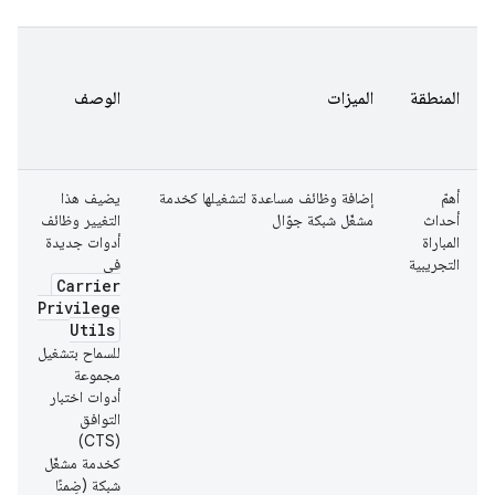
ت
إ
المنطقة
الميزات
الوصف
أ
ت
أهمّ
إضافة وظائف مساعدة لتشغيلها كخدمة
يضيف هذا
م
أحداث
مشغّل شبكة جوّال
التغيير وظائف
المباراة
أدوات جديدة
التجريبية
في
Carrier
Privilege
Utils
للسماح بتشغيل
مجموعة
أدوات اختبار
التوافق
(CTS)
كخدمة مشغّل
شبكة (ضِمنًا