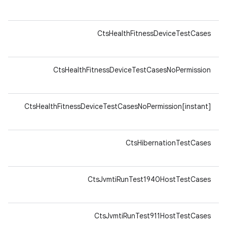
v8a
64-
CtsHealthFitnessDeviceTestCases
v8a
64-
CtsHealthFitnessDeviceTestCasesNoPermission
v8a
64-
CtsHealthFitnessDeviceTestCasesNoPermission[instant]
v8a
64-
CtsHibernationTestCases
v8a
64-
CtsJvmtiRunTest1940HostTestCases
v8a
64-
CtsJvmtiRunTest911HostTestCases
v8a