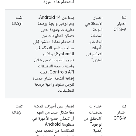
استخدام هذه الميزة.
فئة
اختبار
بدءًا من Android 14،
تمّت
اختبار
الأنشطة في
يتم توفير واجهة برمجة
الإضافة
CTS-V
اللوحة
تطبيقات جديدة حتى
المضمّنة
تتمكّن التطبيقات من
الخاصة بـ
استخدام نشاط مضمّن (في
"أدوات
مساحة عناصر التحكّم في
التحكم في
SystemUI) بدلاً من
المنزل"
تمرير المعلومات من خلال
واجهة برمجة التطبيقات
Controls API. تمت
إضافة أنشطة اختبار جديدة
لفرض سلوك واجهة برمجة
التطبيقات.
فئة
اختبارات
لضمان عمل أجهزتك الذكية
تمّت
اختبار
لمتطلبات
معًا بشكل جيد، من المهم
الإضافة
CTS-V
"التحقّق من
أن تتمكّن جميع الأجهزة في
الوجود"
منظومة Android
(تقنية
المتكاملة من تحديد مدى