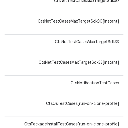
64-
CtsNetTestCasesMaxTargetSdk30
v8a
64-
CtsNetTestCasesMaxTargetSdk30[instant]
v8a
64-
CtsNetTestCasesMaxTargetSdk33
v8a
64-
CtsNetTestCasesMaxTargetSdk33[instant]
v8a
64-
CtsNotificationTestCases
v8a
64-
CtsOsTestCases[run-on-clone-profile]
v8a
64-
CtsPackageInstallTestCases[run-on-clone-profile]