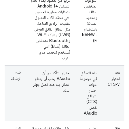
البلوتوث
قربها من بعضها. يقدّم نظام
المنخفض
التشغيل Android 14
الطاقة
متطلبات معايرة الحضور
وتحديد
التي تحدّد الأداء المقبول
المسافة
لتقنيات الراديو المتاحة،
باستخدام
مثل النطاق الفائق العرض
NAN/Wi-
(UWB) وشبكة Wi-Fi
Fi)
وBluetooth منخفض
الطاقة (BLE) التي
تُستخدم لتحديد مدى
القرب.
فئة
أداة التحقّق
اختبار للتأكّد من أنّ
تمّت
اختبار
في مجموعة
AAudio يجب أن يقطع
الإضافة
CTS-V
أدوات
اتصال بث عند فصل جهاز
اختبار
البث.
التوافق
(CTS)
لفصل
AAudio
فئة
اختبار
أضِف حالات اختبار جديدة
تمّت