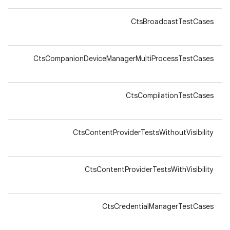
64-
CtsBroadcastTestCases
v8a
64-
CtsCompanionDeviceManagerMultiProcessTestCases
v8a
64-
CtsCompilationTestCases
v8a
64-
CtsContentProviderTestsWithoutVisibility
v8a
64-
CtsContentProviderTestsWithVisibility
v8a
64-
CtsCredentialManagerTestCases
v8a