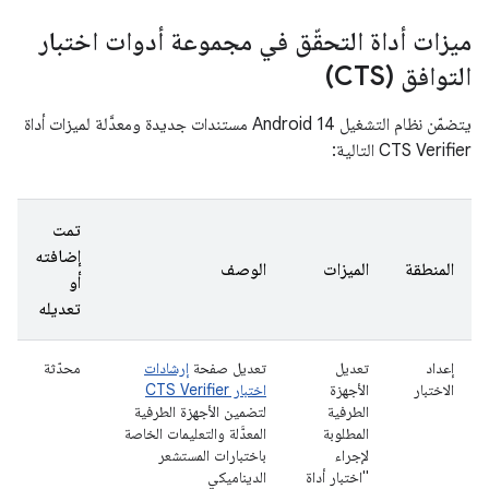
ميزات أداة التحقّق في مجموعة أدوات اختبار
التوافق (CTS)
يتضمّن نظام التشغيل Android 14 مستندات جديدة ومعدَّلة لميزات أداة
CTS Verifier التالية:
تمت
إضافته
المنطقة
الميزات
الوصف
أو
تعديله
إعداد
تعديل
تعديل صفحة
إرشادات
محدّثة
الاختبار
الأجهزة
اختبار CTS Verifier
الطرفية
لتضمين الأجهزة الطرفية
المطلوبة
المعدَّلة والتعليمات الخاصة
لإجراء
باختبارات المستشعر
"اختبار أداة
الديناميكي