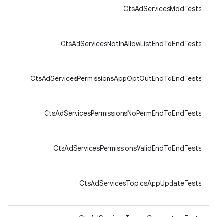
64-
CtsAdServicesMddTests
v8a
64-
CtsAdServicesNotInAllowListEndToEndTests
v8a
64-
CtsAdServicesPermissionsAppOptOutEndToEndTests
v8a
64-
CtsAdServicesPermissionsNoPermEndToEndTests
v8a
64-
CtsAdServicesPermissionsValidEndToEndTests
v8a
64-
CtsAdServicesTopicsAppUpdateTests
v8a