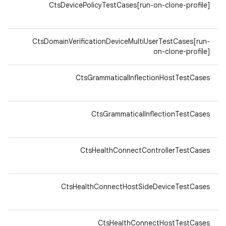
64-
CtsDevicePolicyTestCases[run-on-clone-profile]
v8a
64-
CtsDomainVerificationDeviceMultiUserTestCases[run-
v8a
on-clone-profile]
64-
CtsGrammaticalInflectionHostTestCases
v8a
64-
CtsGrammaticalInflectionTestCases
v8a
64-
CtsHealthConnectControllerTestCases
v8a
64-
CtsHealthConnectHostSideDeviceTestCases
v8a
64-
CtsHealthConnectHostTestCases