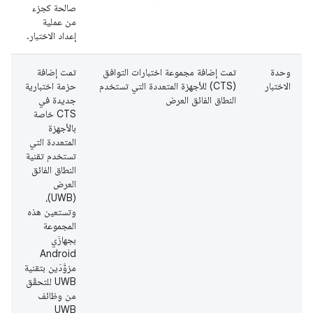
صالحة كجزء
من عملية
إعداد الاختبار.
وحدة
تمت إضافة مجموعة اختبارات التوافق
تمت إضافة
ت
الاختبار
(CTS) للأجهزة المتعددة التي تستخدم
حزمة اختبارية
ا
النطاق الفائق العرض
جديدة في
CTS خاصة
بالأجهزة
المتعددة التي
تستخدم تقنية
النطاق الفائق
العرض
(UWB)،
وتستعين هذه
المجموعة
بجهازَي
Android
مزوَّدَين بتقنية
UWB للتحقّق
من وظائف
UWB