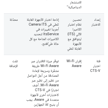
الاستشعار
الديناميكية"
إعداد
تحسين
إتاحة اختبار الأجهزة القابلة
محدّثة
الاختبار
نظام اختبار
للطي في Camera ITS
الكاميرا
أجرينا تغييرات في
الآلي (ITS)
ItsService لتحديد
ليتوافق مع
الكاميرات المتاحة مع كل
الأجهزة
حالة طي/فتح.
القابلة للطي
فئة
إقران Wi-Fi
توفّر ميزة الاقتران عبر
تمّت
اختبار
Aware
Wi-Fi Aware طريقة
الإضافة
CTS-V
مشفّرة وسريعة لإعادة
المصادقة من أجل التواصل
من نظير إلى نظير عبر
Wi-Fi Aware. أضِف
اختبارًا في CTS-V
كاختبارات أخرى لأجهزة
متعددة في Aware. يجب
أن يتيح كلا الجهازَين