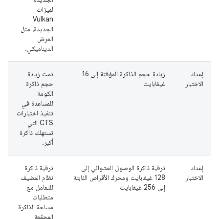
لميزات
Vulkan
الجديدة، مثل
العرض
الديناميكي.
إعداد
زيادة حجم الذاكرة المؤقتة إلى 16
تمت زيادة
م
الاختبار
غيغابايت
حجم ذاكرة
الكومة
للمساعدة في
تنفيذ اختبارات
CTS التي
تستهلك ذاكرة
أكبر.
إعداد
ترقية ذاكرة الوصول العشوائي إلى
ترقية ذاكرة
م
الاختبار
128 غيغابايت ومحرك الأقراص الثابتة
نظام المضيف
إلى 256 غيغابايت
للتعامل مع
متطلبات
مساحة الذاكرة
المجمّعة